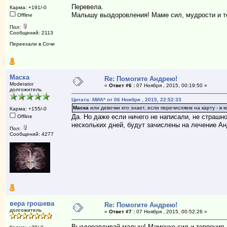
Перевела.
Карма: +191/-0
Малышу выздоровления! Маме сил, мудрости и т
Offline
Пол:
Сообщений: 2113
Переехали в Сочи
Маска
Re: Помогите Андрею!
Moderator
«
Ответ #6 :
07 Ноября , 2015, 00:19:50 »
долгожитель
Цитата: МИА* от 06 Ноября , 2015, 22:52:33
Маска
или девочки кто знает, если перечисляем на карту - 
Карма: +155/-0
Да. Но даже если ничего не написали, не страшно
Offline
нескольких дней, будут зачислены на лечение Ан
Пол:
Сообщений: 4277
вера грошева
Re: Помогите Андрею!
долгожитель
«
Ответ #7 :
07 Ноября , 2015, 00:52:26 »
Выздоравливай малыш! Мамочке сил и терпения. 