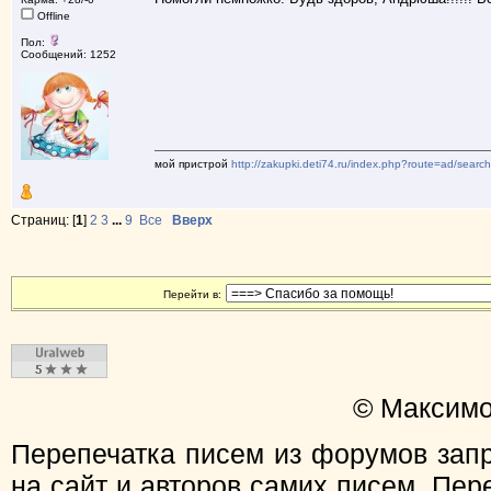
Offline
Пол:
Сообщений: 1252
мой пристрой
http://zakupki.deti74.ru/index.php?route=ad/sear
Страниц: [
1
]
2
3
...
9
Все
Вверх
Перейти в:
© Максимо
Перепечатка писем из форумов зап
на сайт и авторов самих писем. Пер