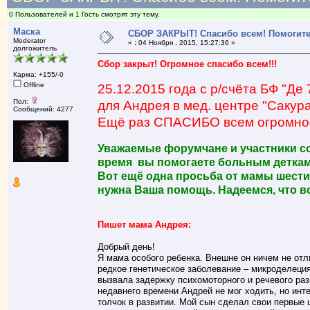
0 Пользователей и 1 Гость смотрят эту тему.
Маска
СБОР ЗАКРЫТ! Спасибо всем! Помогите
Moderator
«
:
04 Ноября , 2015, 15:27:36 »
долгожитель
Сбор закрыт! Огромное спасибо всем!!!
Карма: +155/-0
Offline
25.12.2015 года с р/счёта БФ "Де
Пол:
для Андрея в мед. центре "Сакура
Сообщений: 4277
Ещё раз СПАСИБО всем огромное
Уважаемые форумчане и участники со
время вы помогаете больным деткам
Вот ещё одна просьба от мамы шести
нужна Ваша помощь. Надеемся, что в
Пишет мама Андрея:
Добрый день!
Я мама особого ребенка. Внешне он ничем не отли
редкое генетическое заболевание – микроделеци
вызвала задержку психомоторного и речевого раз
недавнего времени Андрей не мог ходить, но инт
толчок в развитии. Мой сын сделал свои первые ш