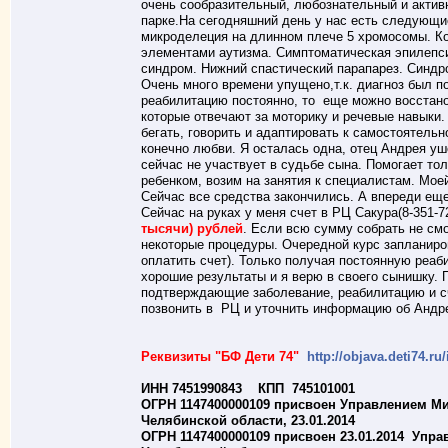
очень сообразительный, любознательный и актив
парке.На сегодняшний день у нас есть следующи
микроделеция на длинном плече 5 хромосомы. Ко
элементами аутизма. Симптоматическая эпилепси
синдром. Нижний спастический парапарез. Синдр
Очень много времени упущено,т.к. диагноз был п
реабилитацию постоянно, то еще можно восстано
которые отвечают за моторику и речевые навыки.
бегать, говорить и адаптировать к самостоятельн
конечно любви. Я осталась одна, отец Андрея уш
сейчас не участвует в судьбе сына. Помогает то
ребенком, возим на занятия к специалистам. Мое
Сейчас все средства закончились. А впереди еще
Сейчас на руках у меня счет в РЦ Сакура(8-351-7
тысячи) рублей
. Если всю сумму собрать не см
некоторые процедуры. Очередной курс запланирова
оплатить счет). Только получая постоянную реа
хорошие результаты и я верю в своего сынишку.
подтверждающие заболевание, реабилитацию и сч
позвонить в РЦ и уточнить информацию об Андре
Реквизиты "БФ Дети 74"
http://objava.deti74.ru
ИНН 7451990843 КПП 745101001
ОГРН 1147400000109 присвоен Управлением М
Челябинской области, 23.01.2014
ОГРН 1147400000109 присвоен 23.01.2014 Упр