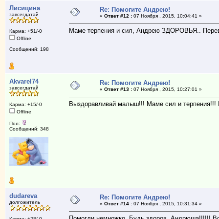
Лисицина
Re: Помогите Андрею!
завсегдатай
«
Ответ #12 :
07 Ноября , 2015, 10:04:41 »
Маме терпения и сил, Андрею ЗДОРОВЬЯ.. Пере
Карма: +51/-0
Offline
Сообщений: 198
Akvarel74
Re: Помогите Андрею!
завсегдатай
«
Ответ #13 :
07 Ноября , 2015, 10:27:01 »
Выздоравливай малыш!!! Маме сил и терпения!!!
Карма: +15/-0
Offline
Пол:
Сообщений: 348
dudareva
Re: Помогите Андрею!
долгожитель
«
Ответ #14 :
07 Ноября , 2015, 10:31:34 »
Помогли немножко. Будь здоров, Андрюша!!!!!! Вс
Карма: +28/-0