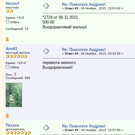
Hscmrf
Re: Помогите Андрею!
участник
«
Ответ #3 :
06 Ноября , 2015, 23:03:00 »
*2724 от 06.11.2015
Карма: +2/-0
500.00
Offline
Выздоравливай малыш!
Сообщений: 23
AnnKI
Re: Помогите Андрею!
местный житель
«
Ответ #4 :
06 Ноября , 2015, 23:43:50 »
перевела немного.
Карма: +22/-0
Выздоровления!
Offline
Пол:
Сообщений: 589
Патаха
Re: Помогите Андрею!
долгожитель
«
Ответ #5 :
06 Ноября , 2015, 23:57:00 »