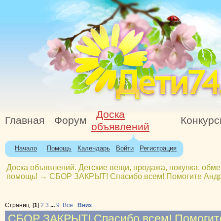
Доска
Главная
Форум
Конкур
объявлений
Начало
Помощь
Календарь
Войти
Регистрация
Доска объявлений. Детские вещи, продажа, покупка, обме
помощь!
→
СБОР ЗАКРЫТ! Спасибо всем! Помогите Анд
Страниц: [
1
]
2
3
...
9
Все
Вниз
СБОР ЗАКРЫТ! Спасибо всем! Помогит