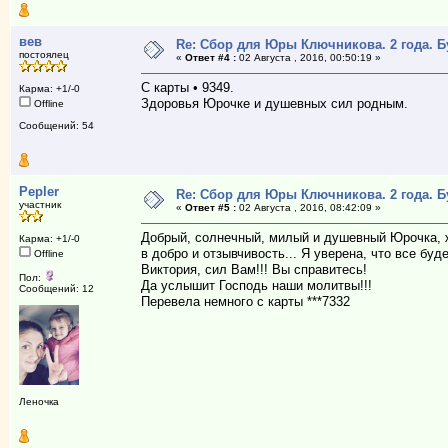
вев
Re: Сбор для Юры Ключникова. 2 года. 
постоялец
«
Ответ #4 :
02 Августа , 2016, 00:50:19 »
С карты • 9349.
Карма: +1/-0
Здоровья Юрочке и душевных сил родным.
Offline
Сообщений: 54
Pepler
Re: Сбор для Юры Ключникова. 2 года. 
участник
«
Ответ #5 :
02 Августа , 2016, 08:42:09 »
Добрый, солнечный, милый и душевный Юрочка, ж
Карма: +1/-0
в добро и отзывчивость... Я уверена, что все буд
Offline
Виктория, сил Вам!!! Вы справитесь!
Пол:
Да услышит Господь наши молитвы!!!
Сообщений: 12
Перевела немного с карты ***7332
Леночка