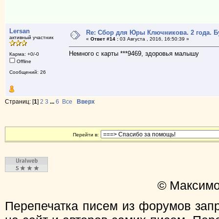
Lersan
Re: Сбор для Юры Ключникова. 2 года. 
активный участник
«
Ответ #14 :
03 Августа , 2016, 16:50:39 »
Немного с карты ***9469, здоровья малышу
Карма: +0/-0
Offline
Сообщений: 26
Страниц: [
1
]
2
3
...
6
Все
Вверх
Перейти в:
© Максимо
Перепечатка писем из форумов зап