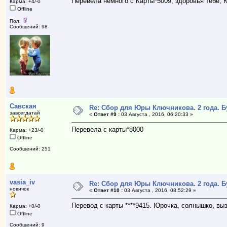
Перевела немного с Карты*5009, здоровья тебе, Ю
Карма: +4/-0
Offline
Пол:
Сообщений: 98
Савская
Re: Сбор для Юры Ключникова. 2 года. 
завсегдатай
«
Ответ #9 :
03 Августа , 2016, 06:20:33 »
Перевела с карты*8000
Карма: +23/-0
Offline
Сообщений: 251
vasia_iv
Re: Сбор для Юры Ключникова. 2 года. 
новичок
«
Ответ #10 :
03 Августа , 2016, 08:52:29 »
Перевод с карты ****9415. Юрочка, солнышко, вы
Карма: +0/-0
Offline
Сообщений: 9