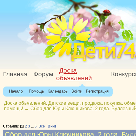
Доска
Главная
Форум
Конкур
объявлений
Начало
Помощь
Календарь
Войти
Регистрация
Доска объявлений. Детские вещи, продажа, покупка, обме
помощь!
→
Сбор для Юры Ключникова. 2 года. Буллезны
Страниц: [
1
]
2
3
...
6
Все
Вниз
Сбор для Юры Ключникова. 2 года. Бул