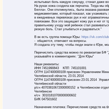
испытывал боль каждую секунду, стонал даже во 
На руках кожа сходила как перчатка. Тогда мы о
Белла». Они откликнулись, была оказана разова
медикаментами, который показал, как ухаживать 
в ежедневных перевязках рук и ног атравматичн
повязками. Все это защищает кожу рук и ног от 
правильному уходу мой ребенок стал развиваться
резкую боль. Стал улыбаться и радоваться."
В вк есть группа помощи Юры:
https://vk.com/clu
- общаются, отвечают на вопросы.
Я создала эту тему, чтобы люди знали о Юре, мо
Перечислить средства можно по реквизитам БФ "
указывайте в комментариях: "Для Юры"
Наши реквизиты:
ИНН 7451990843 КПП 745101001
ОГРН 1147400000109 присвоен Управлением Мини
Челябинской области, 23.01.2014
ОГРН 1147400000109 присвоен 23.01.2014 Управ
Челябинской области
р/сч 40703810672000000152 в Челябинском отдел
Челябинске
к/сч 30101810700000000602
БИК 047501602
Назначение платежа: Перечисление средств на б