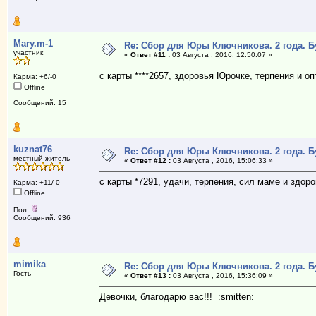
Mary.m-1
Re: Сбор для Юры Ключникова. 2 года. 
участник
«
Ответ #11 :
03 Августа , 2016, 12:50:07 »
с карты ****2657, здоровья Юрочке, терпения и о
Карма: +6/-0
Offline
Сообщений: 15
kuznat76
Re: Сбор для Юры Ключникова. 2 года. 
местный житель
«
Ответ #12 :
03 Августа , 2016, 15:06:33 »
с карты *7291, удачи, терпения, сил маме и здор
Карма: +11/-0
Offline
Пол:
Сообщений: 936
mimika
Re: Сбор для Юры Ключникова. 2 года. 
Гость
«
Ответ #13 :
03 Августа , 2016, 15:36:09 »
Девочки, благодарю вас!!! :smitten: