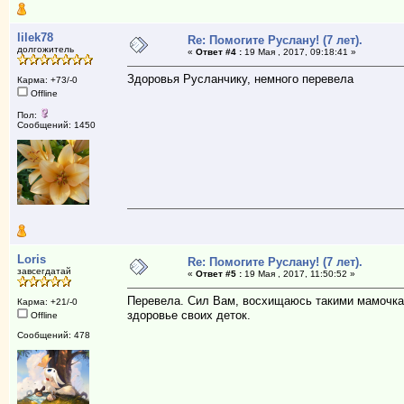
lilek78
Re: Помогите Руслану! (7 лет).
долгожитель
«
Ответ #4 :
19 Мая , 2017, 09:18:41 »
Здоровья Русланчику, немного перевела
Карма: +73/-0
Offline
Пол:
Сообщений: 1450
Loris
Re: Помогите Руслану! (7 лет).
завсегдатай
«
Ответ #5 :
19 Мая , 2017, 11:50:52 »
Перевела. Сил Вам, восхищаюсь такими мамочкам
Карма: +21/-0
здоровье своих деток.
Offline
Сообщений: 478