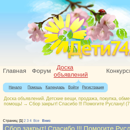
Доска
Главная
Форум
Конкур
объявлений
Начало
Помощь
Календарь
Войти
Регистрация
Доска объявлений. Детские вещи, продажа, покупка, обме
помощь!
→
Сбор закрыт! Спасибо !!! Помогите Руслану! (7 
Страниц: [
1
]
2
3
4
Все
Вниз
Сбор закрыт! Спасибо !!! Помогите Русла