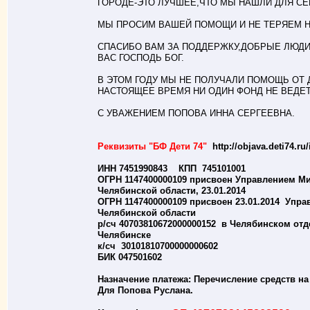
ГОРОДЕ-ЭТО ЛУЧШЕЕ,ЧТО МЫ НАШЛИ ДЛЯ СЕ
МЫ ПРОСИМ ВАШЕЙ ПОМОЩИ И НЕ ТЕРЯЕМ 
СПАСИБО ВАМ ЗА ПОДДЕРЖКУ,ДОБРЫЕ ЛЮДИ 
ВАС ГОСПОДЬ БОГ.
В ЭТОМ ГОДУ МЫ НЕ ПОЛУЧАЛИ ПОМОЩЬ ОТ
НАСТОЯЩЕЕ ВРЕМЯ НИ ОДИН ФОНД НЕ ВЕДЕТ
С УВАЖЕНИЕМ ПОПОВА ИННА СЕРГЕЕВНА.
Реквизиты "БФ Дети 74"
http://objava.deti74.ru
ИНН 7451990843 КПП 745101001
ОГРН 1147400000109 присвоен Управлением М
Челябинской области, 23.01.2014
ОГРН 1147400000109 присвоен 23.01.2014 Упр
Челябинской области
р/сч 40703810672000000152 в Челябинском отд
Челябинске
к/сч 30101810700000000602
БИК 047501602
Назначение платежа: Перечисление средств на
Для Попова Руслана.