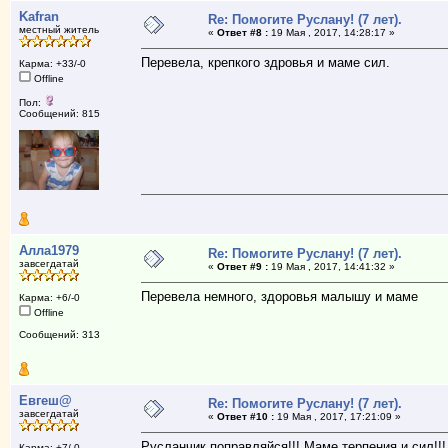
Kafran
Re: Помогите Руслану! (7 лет).
местный житель
«
Ответ #8 :
19 Мая , 2017, 14:28:17 »
Перевела, крепкого здровья и маме сил.
Карма: +33/-0
Offline
Пол:
Сообщений: 815
Алла1979
Re: Помогите Руслану! (7 лет).
завсегдатай
«
Ответ #9 :
19 Мая , 2017, 14:41:32 »
Перевела немного, здоровья малышу и маме
Карма: +6/-0
Offline
Сообщений: 313
Евгеш@
Re: Помогите Руслану! (7 лет).
завсегдатай
«
Ответ #10 :
19 Мая , 2017, 17:21:09 »
Русланчик поправляйся!!! Маме терпения и сил!!!
Карма: +7/-0