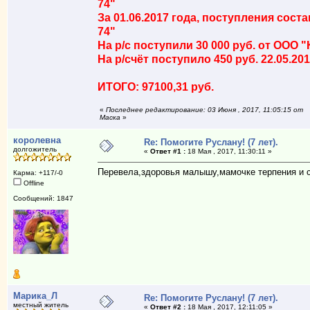
74"
За 01.06.2017 года, поступления сост
74"
На р/с поступили 30 000 руб. от ООО "К
На р/счёт поступило 450 руб. 22.05.2017
ИТОГО: 97100,31 руб.
«
Последнее редактирование: 03 Июня , 2017, 11:05:15 от
Маска
»
королевна
Re: Помогите Руслану! (7 лет).
долгожитель
«
Ответ #1 :
18 Мая , 2017, 11:30:11 »
Перевела,здоровья малышу,мамочке терпения и 
Карма: +117/-0
Offline
Сообщений: 1847
Марика_Л
Re: Помогите Руслану! (7 лет).
местный житель
«
Ответ #2 :
18 Мая , 2017, 12:11:05 »