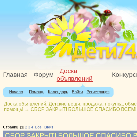
Доска
Главная
Форум
Конкур
объявлений
Начало
Помощь
Календарь
Войти
Регистрация
Доска объявлений. Детские вещи, продажа, покупка, обме
помощь!
→
СБОР ЗАКРЫТ! БОЛЬШОЕ СПАСИБО ВСЕМ!!!
Страниц: [
1
]
2
3
4
Все
Вниз
СБОР ЗАКРЫТ! БОЛЬШОЕ СПАСИБО ВСЕ