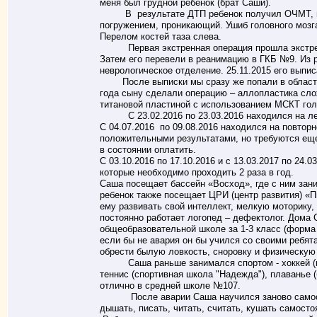
меня был грудной ребенок (брат Саши).
В результате ДТП ребенок получил ОЧМТ, вд
погружением, проникающий. Ушиб головного мозг
Перелом костей таза слева.
Первая экстренная операция прошла экстренн
Затем его перевели в реанимацию в ГКБ №9. Из 
неврологическое отделение. 25.11.2015 его вып
После выписки мы сразу же попали в областно
года сыну сделали операцию – аллопластика сло
титановой пластиной с использованием МСКТ голо
С 23.02.2016 по 23.03.2016 находился на ле
С 04.07.2016 по 09.08.2016 находился на повтор
положительными результатами, но требуются еще
в состоянии оплатить.
С 03.10.2016 по 17.10.2016 и с 13.03.2017 по 2
которые необходимо проходить 2 раза в год.
Саша посещает бассейн «Восход», где с ним зан
ребенок также посещает ЦРИ (центр развития) «П
ему развивать свой интеллект, мелкую моторику,
постоянно работает логопед – дефектолог. Дома
общеобразовательной школе за 1-3 класс (форма 
если бы не авария он бы учился со своими ребят
обрести былую ловкость, сноровку и физическую
Саша раньше занимался спортом - хоккей (врат
теннис (спортивная школа "Надежда"), плаванье 
отлично в средней школе №107.
После аварии Саша научился заново самостоят
дышать, писать, читать, считать, кушать самосто