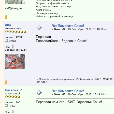
Эспрессо и фламбе заката.
Нет, больше ничего не надо.
ЧМЗ)))Импульс.
А впрочем...
На ладонь звезду
И блюз с горчинкой шоколада.
Alfa
Re: Помогите Саше!
долгожитель
«
Ответ #2 :
19 Сентября , 2017, 11:40:10 »
Перевела...
Карма: +42/-0
Поправляйтесь! Здоровья Саше!
Offline
Пол:
Сообщений: 1164
....
«
Последнее редактирование: 22 Сентября , 2017, 13:30:33
от Alfa
»
Наталья_Z
Re: Помогите Саше!
завсегдатай
«
Ответ #3 :
19 Сентября , 2017, 13:49:44 »
Перевела немного, *8497. Здоровья Саше!
Карма: +9/-0
Offline
Пол: