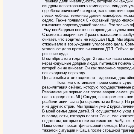
Ребенку дали инвалидность, которую он каждый 
синдром левостороннего гемипареза, синдром ум
церебрастенический синдром, как следствие пер
левых лобных, теменных долей гемисферы мозже
седло. Также появился С - образный грудо -пояс
изменения поджелудочной железы. Это только о
Ему необходимо постоянно проходить курсы восс
С момента аварии нам 2 раза отказывали в возбу
считает, что водитель не нарушал ПДД. Мы обращ
отказывало в возбуждении уголовного дела. Совм
уголовное дело против виновника ДТП. Сейчас д
решение суда.
В октябре этого года будет 2 года как наша семь
неравнодушные добрые люди, пытаемся помочь С
которой он не виноват. Он как положено переход
пешеходному переходу.
Цена ошибки этого водителя – здоровье, достой
Пока мы отстаиваем права сына в суде, ре
реабилитация сейчас, которую государственные р
Реабилитация первых лет после аварии самая ценн
нас в городе есть МЦ Сакура, в котором есть в
реабилитации сына (специалисты из Китая). На р
и из других стран. Мы прошли уже 2 курса лечен
В моей семье двое детей. Я осуществляю уход з
инвалидности, которую платят Саше, еле хватает
педагогам, которые с ним занимаются. Бабушек, 
Наша семья просит финансовой помощи. Мы наде
тяжелой ситуации и Саша после страшной трагед