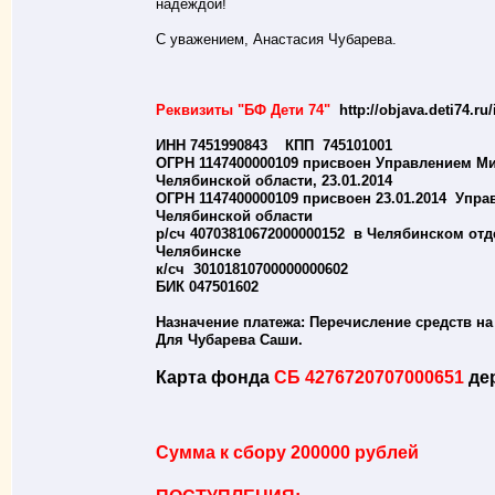
надеждой!
С уважением, Анастасия Чубарева.
Реквизиты "БФ Дети 74"
http://objava.deti74.ru
ИНН 7451990843 КПП 745101001
ОГРН 1147400000109 присвоен Управлением М
Челябинской области, 23.01.2014
ОГРН 1147400000109 присвоен 23.01.2014 Упр
Челябинской области
р/сч 40703810672000000152 в Челябинском отд
Челябинске
к/сч 30101810700000000602
БИК 047501602
Назначение платежа: Перечисление средств на
Для Чубарева Саши.
Карта фонда
СБ 4276720707000651
дер
Сумма к сбору 200000 рублей