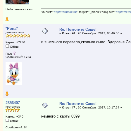
Небо поможет нам...
<a href="
http://forumok.ru/
" target="_blank"><img src="
http://metr
*Pona*
Re: Помогите Саше!
долгожитель
«
Ответ #6 :
20 Сентября , 2017, 08:46:56 »
и я немного перевела,сколько было. Здоровья Са
Карма: +77/-0
Offline
Пол:
Сообщений: 1724
2356407
Re: Помогите Саше!
постоялец
«
Ответ #7 :
20 Сентября , 2017, 10:17:24 »
немного с карты 0599
Карма: +3/-0
Offline
Сообщений: 64