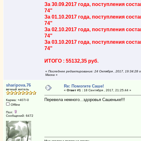
За 30.09.2017 года, поступления сост
74"
За 01.10.2017 года, поступления сост
74"
За 02.10.2017 года, поступления сост
74"
За 03.10.2017 года, поступления сост
74"
ИТОГО : 55132,35 руб.
«
Последнее редактирование: 24 Октября , 2017, 19:34:28 
Маска
»
sharipova.76
Re: Помогите Саше!
вечный житель
«
Ответ #1 :
18 Сентября , 2017, 21:25:44 »
Перевела немного...здоровья Сашеньке!!!
Карма: +407/-0
Offline
Пол:
Сообщений: 6472
Мне столик с видом на мечту.