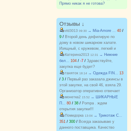
всех детей, кто поступил :)
Прямо никак я не готова?
Отзывы ↓
→ Mia-Amore ...
40
/
vld3013
09:30
9
/
Второй день дефилирую по
дому в новом шикарном халате.
Изящный, с кружевом, легкий и
красивый. Куплен на распродаже
→ Нижние
Катерина2013
12:31
по отличной цене. Спасибо
бел...
104
/
-7
/
Здравствуйте,
организатору за возможность
закупка еще будет?
приобретать красивые вещи по
→ Одежда FIN...
13
таняток
18:14
приятным ценам. Желаю закупке
/
3
/
Первый раз заказала джинсы в
процветания и долгожительства
этой закупке, на свой 46, взяла 29.
Организатор оперативно отвечает
на вопросы. Спасибо!!!
→ ШИКАРНЫЕ
монетка2
15:52
П...
80
/
38
/
Pompa . ждем
открытия закупки!!!
→ Трикотаж C...
Помидорка
13:04
351
/
300
/
Всегда заказываю у
данного поставщика. Качество