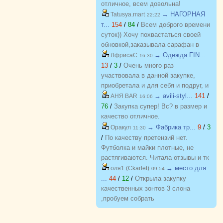
отличное, всем довольна!
→ НАГОРНАЯ
Tatusya.mart
22:22
т...
154
/
84
/
Всем доброго времени
суток)) Хочу похвастаться своей
обновкой,заказывала сарафан в
закупке (Нагорная трикотаж) и
→ Одежда FIN...
ЛфрисаС
16:30
осталась в полном восторге от
13
/
3
/
Очень много раз
качества)) Соответствие
участвовала в данной закупке,
размерности и качество Выше
приобретала и для себя и подруг, и
всяких похвал))
джинсы, и джемпера, и платья, и
→ avili-styl...
141
/
АНЯ BAR
16:06
блузки, вещи качественные,
76
/
Закупка супер! Вс? в размер и
соответствуют размеру и
качество отличное.
описанию, организатор умничка
→ Фабрика тр...
9
/
3
Оракул
11:30
всегда оперативно отвечает, с
/
По качеству претензий нет.
удовольствием буду участвовать
Футболка и майки плотные, не
еще!
растягиваются. Читала отзывы и тк
люблю не в облипку вещи, на свой
→ место для
оля1 (Ckarlet)
09:54
46р-р заказала все вещи 48, все
...
44
/
12
/
Открыла закупку
равно получилось в облипку, и на
качественных зонтов 3 слона
мой взгляд на рост 165-168
,пробуем собрать
женский, у меня 173 мне
https://zakupki.deti74.ru/index.php?
коротковато, но ношу все вещи с
route=purchase/show&id=1851321