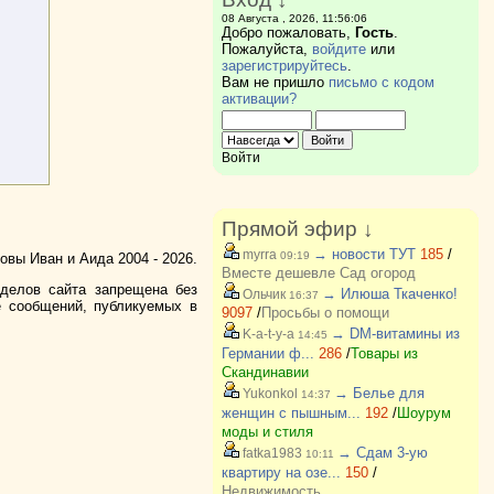
08 Августа , 2026, 11:56:06
Добро пожаловать,
Гость
.
Пожалуйста,
войдите
или
зарегистрируйтесь
.
Вам не пришло
письмо с кодом
активации?
Войти
Прямой эфир ↓
→ новости ТУТ
185
/
myrra
09:19
вы Иван и Аида 2004 - 2026.
Вместе дешевле Сад огород
зделов сайта запрещена без
→ Илюша Ткаченко!
Ольчик
16:37
е сообщений, публикуемых в
9097
/
Просьбы о помощи
→ DM-витамины из
K-a-t-y-a
14:45
Германии ф...
286
/
Товары из
Скандинавии
→ Белье для
Yukonkol
14:37
женщин с пышным...
192
/
Шоурум
моды и стиля
→ Сдам 3-ую
fatka1983
10:11
квартиру на озе...
150
/
Недвижимость