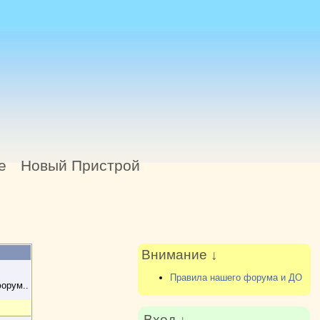
е
Новый Пристрой
Внимание ↓
Правила нашего форума и ДО
форум..
Вход ↓