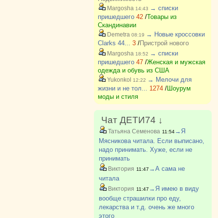
→ списки
Margosha
14:43
пришедшего
42
/
Товары из
Скандинавии
→ Новые кроссовки
Demetra
08:19
Clarks 44...
3
/
Пристрой нового
→ списки
Margosha
18:52
пришедшего
47
/
Женская и мужская
одежда и обувь из США
→ Мелочи для
Yukonkol
12:22
жизни и не тол...
1274
/
Шоурум
моды и стиля
Чат ДЕТИ74 ↓
→Я
Татьяна Семенова
11:54
Мясникова читала. Если выписано,
надо принимать. Хуже, если не
принимать
→А сама не
Виктория
11:47
читала
→Я имею в виду
Виктория
11:47
вообще страшилки про еду,
лекарства и т.д. очень же много
этого