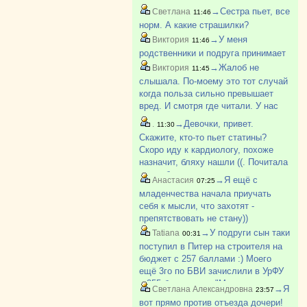
→Сестра пьет, все
Светлана
11:46
норм. А какие страшилки?
→У меня
Виктория
11:46
родственники и подруга принимает
→Жалоб не
Виктория
11:45
слышала. По-моему это тот случай
когда польза сильно превышает
вред. И смотря где читали. У нас
страшилки про все и вся прямо
→Девочки, привет.
.
11:30
мода писать и снимать. Про
Скажите, кто-то пьет статины?
прививки, например, вообще
Скоро иду к кардиологу, похоже
волосы дыбом
назначит, бляху нашли ((. Почитала
про таблетки, жесть какая-то.
→Я ещё с
Анастасия
07:25
Может сталкивались, что скажете?
младенчества начала приучать
Мама пьет у меня, но она столько
себя к мысли, что захотят -
всего пьет?
препятствовать не стану))
→У подруги сын таки
Tatiana
00:31
поступил в Питер на строителя на
бюджет с 257 баллами :) Моего
ещё 3го по БВИ зачислили в УрФУ
с 255 баллами на "Механика и
→Я
Светлана Александровна
23:57
моделирование". Мы очень рады за
вот прямо против отъезда дочери!