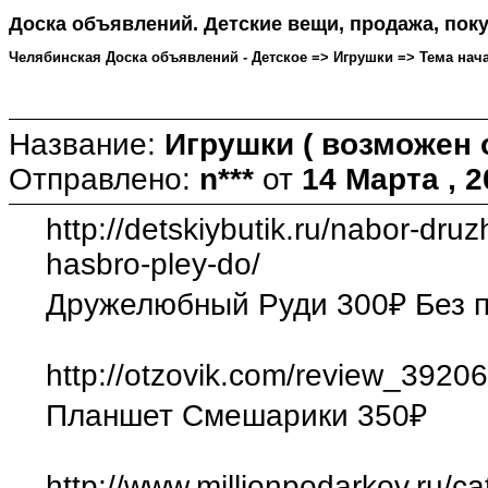
Доска объявлений. Детские вещи, продажа, поку
Челябинская Доска объявлений - Детское => Игрушки => Тема начата:
Название:
Игрушки ( возможен 
Отправлено:
n***
от
14 Марта , 2
http://detskiybutik.ru/nabor-dru
hasbro-pley-do/
Дружелюбный Руди 300₽ Без 
http://otzovik.com/review_39206
Планшет Смешарики 350₽
http://www.millionpodarkov.ru/