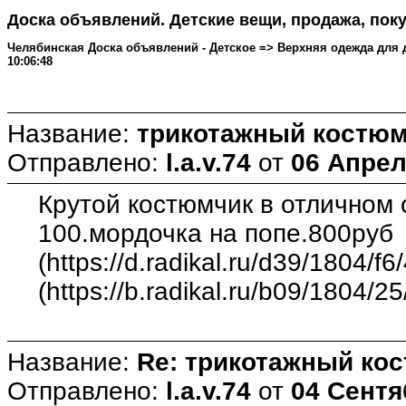
Доска объявлений. Детские вещи, продажа, поку
Челябинская Доска объявлений - Детское => Верхняя одежда для детей
10:06:48
Название:
трикотажный костюм
Отправлено:
l.a.v.74
от
06 Апреля
Крутой костюмчик в отличном с
100.мордочка на попе.800руб
(https://d.radikal.ru/d39/1804/
(https://b.radikal.ru/b09/1804/2
Название:
Re: трикотажный ко
Отправлено:
l.a.v.74
от
04 Сентяб