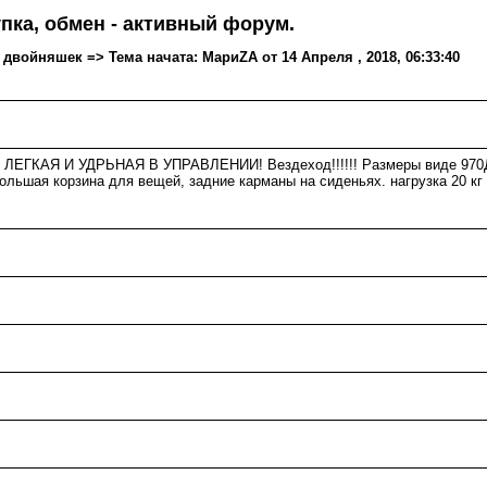
пка, обмен - активный форум.
войняшек => Тема начата: МариZA от 14 Апреля , 2018, 06:33:40
Ь ЛЕГКАЯ И УДРЬНАЯ В УПРАВЛЕНИИ! Вездеход!!!!!! Размеры виде 970
льшая корзина для вещей, задние карманы на сиденьях. нагрузка 20 кг