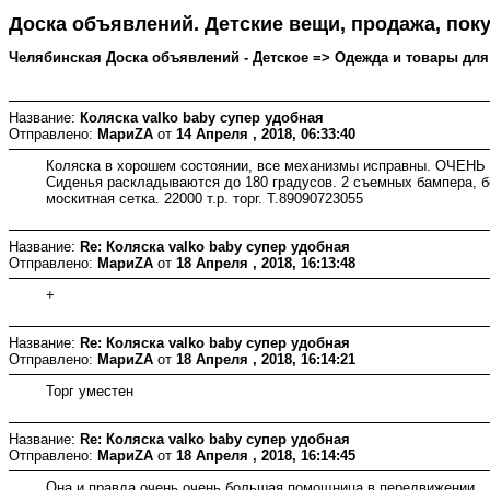
Доска объявлений. Детские вещи, продажа, поку
Челябинская Доска объявлений - Детское => Одежда и товары для д
Название:
Коляска valko baby супер удобная
Отправлено:
МариZA
от
14 Апреля , 2018, 06:33:40
Коляска в хорошем состоянии, все механизмы исправны. ОЧЕН
Сиденья раскладываются до 180 градусов. 2 съемных бампера, бо
москитная сетка. 22000 т.р. торг. Т.89090723055
Название:
Re: Коляска valko baby супер удобная
Отправлено:
МариZA
от
18 Апреля , 2018, 16:13:48
+
Название:
Re: Коляска valko baby супер удобная
Отправлено:
МариZA
от
18 Апреля , 2018, 16:14:21
Торг уместен
Название:
Re: Коляска valko baby супер удобная
Отправлено:
МариZA
от
18 Апреля , 2018, 16:14:45
Она и правда очень очень большая помощница в передвижении