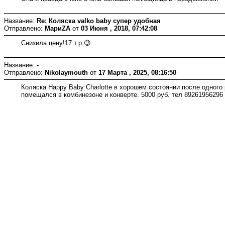
Название:
Re: Коляска valko baby супер удобная
Отправлено:
МариZA
от
03 Июня , 2018, 07:42:08
Снизила цену!17 т.р.😉
Название:
-
Отправлено:
Nikolaymouth
от
17 Марта , 2025, 08:16:50
Коляска Happy Baby Charlotte в хорошем состоянии после одного
помещался в комбинезоне и конверте. 5000 руб. тел 89261956296