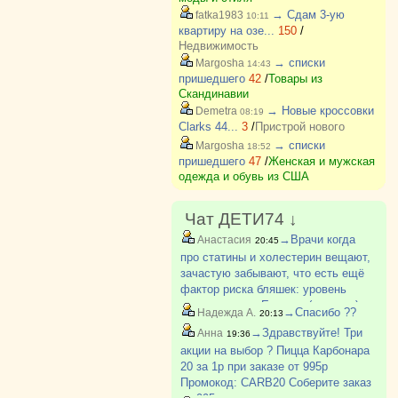
→ Сдам 3-ую
fatka1983
10:11
квартиру на озе...
150
/
Недвижимость
→ списки
Margosha
14:43
пришедшего
42
/
Товары из
Скандинавии
→ Новые кроссовки
Demetra
08:19
Clarks 44...
3
/
Пристрой нового
→ списки
Margosha
18:52
пришедшего
47
/
Женская и мужская
одежда и обувь из США
Чат ДЕТИ74 ↓
→Врачи когда
Анастасия
20:45
про статины и холестерин вещают,
зачастую забывают, что есть ещё
фактор риска бляшек: уровень
гомоцистеина. Если он (уровень)
→Спасибо ??
Надежда А.
20:13
высокий, то "пробивает" стенки
→Здравствуйте! Три
Анна
19:36
сосудов, "заякоривается" в них, и
акции на выбор ? Пицца Карбонара
на торчащие из с?
20 за 1р при заказе от 995р
Промокод: CARB20 Соберите заказ