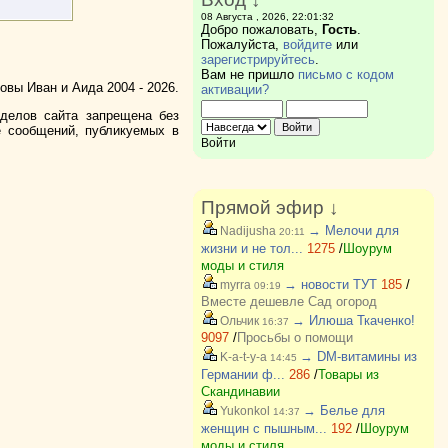
08 Августа , 2026, 22:01:32
Добро пожаловать,
Гость
.
Пожалуйста,
войдите
или
зарегистрируйтесь
.
Вам не пришло
письмо с кодом
вы Иван и Аида 2004 - 2026.
активации?
зделов сайта запрещена без
е сообщений, публикуемых в
Войти
Прямой эфир ↓
→ Мелочи для
Nadijusha
20:11
жизни и не тол...
1275
/
Шоурум
моды и стиля
→ новости ТУТ
185
/
myrra
09:19
Вместе дешевле Сад огород
→ Илюша Ткаченко!
Ольчик
16:37
9097
/
Просьбы о помощи
→ DM-витамины из
K-a-t-y-a
14:45
Германии ф...
286
/
Товары из
Скандинавии
→ Белье для
Yukonkol
14:37
женщин с пышным...
192
/
Шоурум
моды и стиля