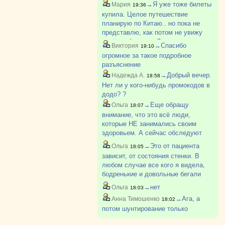
на 995р.. и укажите промокод -
→Я уже тоже билеты
Мария
19:36
пицца Карбонара 20 см появится в
купила. Целое путешествие
корзине за 1 р. Обязательно
планирую по Китаю.. но пока не
укажите телефон?
представлю, как потом не увижу
дочь до февраля ?
→Спасибо
Виктория
19:10
огромное за такое подробное
разъяснение
→Добрый вечер.
Надежда А.
18:58
Нет ли у кого-нибудь промокодов в
додо? ?
→Еще обращу
Ольга
18:07
внимание, что это всё люди,
которые НЕ занимались своим
здоровьем. А сейчас обследуют
раньше, лекарства назначают,
→Это от пациента
Ольга
18:05
отслеживают. Так что у нашего
зависит, от состояния стенки. В
поколения фора, я считаю.
любом случае все кого я видела,
бодренькие и довольные бегали
после операции
→нет
Ольга
18:03
→Ага, а
Анна Тимошенко
18:02
потом шунтирование только