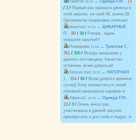
→ Одежда FIN...
13
таняток
18:14
приятным ценам. Желаю закупке
/
3
/
Первый раз заказала джинсы в
процветания и долгожительства
этой закупке, на свой 46, взяла 29.
Организатор оперативно отвечает
на вопросы. Спасибо!!!
→ ШИКАРНЫЕ
монетка2
15:52
П...
80
/
38
/
Pompa . ждем
открытия закупки!!!
→ Трикотаж C...
Помидорка
13:04
351
/
300
/
Всегда заказываю у
данного поставщика. Качество
отличное, всем довольна!
→ НАГОРНАЯ
Tatusya.mart
22:22
т...
154
/
84
/
Всем доброго времени
суток)) Хочу похвастаться своей
обновкой,заказывала сарафан в
закупке (Нагорная трикотаж) и
→ Одежда FIN...
ЛфрисаС
16:30
осталась в полном восторге от
13
/
3
/
Очень много раз
качества)) Соответствие
участвовала в данной закупке,
размерности и качество Выше
приобретала и для себя и подруг, и
всяких похвал))
джинсы, и джемпера, и платья, и
блузки, вещи качественные,
соответствуют размеру и