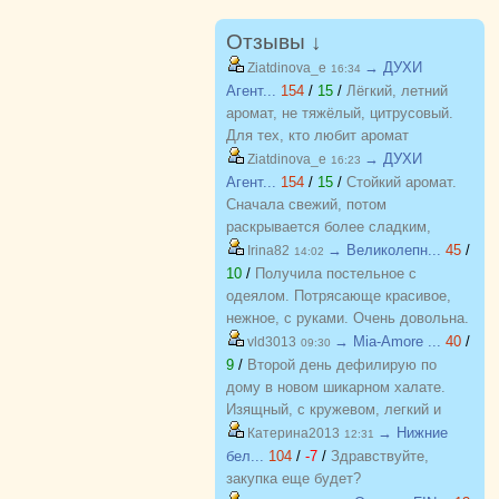
Отзывы ↓
→ ДУХИ
Ziatdinova_e
16:34
Агент...
154
/
15
/
Лёгкий, летний
аромат, не тяжёлый, цитрусовый.
Для тех, кто любит аромат
бергамота, грейпфрута. С хорошей
→ ДУХИ
Ziatdinova_e
16:23
стойкостью, на одежде еще долго
Агент...
154
/
15
/
Стойкий аромат.
держится потом.
Сначала свежий, потом
раскрывается более сладким,
пряным. Очень похож на оригинал,
→ Великолепн...
45
/
Irina82
14:02
почти не отличить.
10
/
Получила постельное с
одеялом. Потрясающе красивое,
нежное, с руками. Очень довольна.
Хочу еще! Спасибо
→ Mia-Amore ...
40
/
vld3013
09:30
9
/
Второй день дефилирую по
дому в новом шикарном халате.
Изящный, с кружевом, легкий и
красивый. Куплен на распродаже
→ Нижние
Катерина2013
12:31
по отличной цене. Спасибо
бел...
104
/
-7
/
Здравствуйте,
организатору за возможность
закупка еще будет?
приобретать красивые вещи по