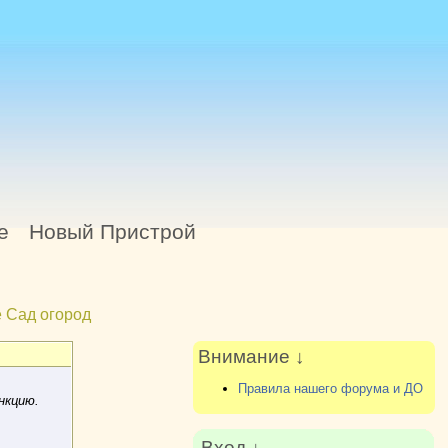
е
Новый Пристрой
 Сад огород
Внимание ↓
Правила нашего форума и ДО
нкцию.
Вход ↓