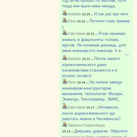
год он не прошел по баллам, хотя
тогда они были ниже некуда,
наверно самые низкие во всем
→Я как раз про него
Natalya
10:25
ЮУрГу. Вроде позже поступил, но
→Петелин тому пример
Dina
10:22
не знаю, окончил или нет
)
→Я как начинаю
Светлана
10:21
вникать в факультеты -голова
кругом. Не понимаю разницы, для
меня инженер-это инженер. А в
каждом вузе столько направлений?
→После нашего
Natalya
10:21
аэрокосмического даже
космонавтами становятся и в
космос летают)
→На любом заводе
Dina
10:19
инженером-конструктором,
механиком, технологом. Метран,
Элметро, Теплоприбор, ЭМИС,
Прибор и тп
→Интересно,
Светлана
10:17
после аэрокосмического где
работать можно в Челябинске?
Tatyana Chaplinskaya
→Девушки, дорогие. Обратите
10:14