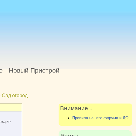
е
Новый Пристрой
 Сад огород
Внимание ↓
Правила нашего форума и ДО
нкцию.
Вход ↓