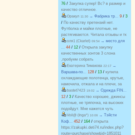
блузки, вещи качественные,
76
/
Закупка супер! Вс? в размер и
соответствуют размеру и
качество отличное.
описанию, организатор умничка
→ Фабрика тр...
9
/
3
Оракул
11:30
всегда оперативно отвечает, с
/
По качеству претензий нет.
удовольствием буду участвовать
Футболка и майки плотные, не
еще!
растягиваются. Читала отзывы и тк
люблю не в облипку вещи, на свой
→ место для
оля1 (Ckarlet)
09:54
46р-р заказала все вещи 48, все
...
44
/
12
/
Открыла закупку
равно получилось в облипку, и на
качественных зонтов 3 слона
мой взгляд на рост 165-168
,пробуем собрать
женский, у меня 173 мне
https://zakupki.deti74.ru/index.php?
→
Екатерина Тимакова
22:17
коротковато, но ношу все вещи с
route=purchase/show&id=1851321
Варшава-по...
128
/
13
/
купила
юбками не заправляя.
охлаждающие полотенца, крутые,
намочила, отжала и на плечи, за
счет сетчатого переплетения при
→ Одежда FIN...
bastet7423
19:02
малейшем дуновении ветерка идет
12
/
3
/
Качество хорошее, джинсы
приятное охлаждение. Мне очень
плотные, не тряпочка, на высоких
понравилось, рекомендую.
подойдут. Мне кажется чуть
Отличные полотенца, мяконькие,
маломерят, для определения с
→ Тэйсти
Voil@ (Inga*)
10:06
хорошо впитывают. Спасибо за
размером заказывала на вб. Мне 31
Коф...
452
/
164
/
открыта
подарочек и что получилось учесть
размер подошел на об 94, есть
https://zakupki.deti74.ru/index.php?
пожелания по цвету!!! Отличный
небольшой запас, в талии чуть
route=purchase/show&id=1851011