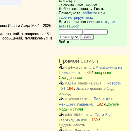
06 Августа , 2026, 14:29:25
Добро пожаловать,
Гость
.
Пожалуйста,
войдите
или
зарегистрируйтесь
.
Вам не пришло
письмо с кодом
вы Иван и Аида 2004 - 2026.
активации?
зделов сайта запрещена без
е сообщений, публикуемых в
Войти
Прямой эфир ↓
→ DM-витамины из
K-a-t-y-a
14:45
Германии ф...
286
/
Товары из
Скандинавии
→ новости
Мадам Пчелкина
13:41
ТУТ
184
/
Вместе дешевле Сад
огород
→ Белье для
Yukonkol
14:37
женщин с пышным...
192
/
Шоурум
моды и стиля
→ Сдам 3-ую
fatka1983
10:11
квартиру на озе...
150
/
Недвижимость
→ Илюша
Мама Лео
16:48