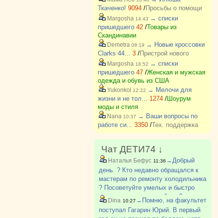
Ткаченко!
9094
/
Просьбы о помощи
→ списки
Margosha
14:43
пришедшего
42
/
Товары из
Скандинавии
→ Новые кроссовки
Demetra
08:19
Clarks 44...
3
/
Пристрой нового
→ списки
Margosha
18:52
пришедшего
47
/
Женская и мужская
одежда и обувь из США
→ Мелочи для
Yukonkol
12:22
жизни и не тол...
1274
/
Шоурум
моды и стиля
→ Ваши вопросы по
Nana
10:37
работе си...
3350
/
Тех. поддержка
Чат ДЕТИ74 ↓
→Добрый
Наталья Бефус
11:36
день. ? Кто недавно обращался к
мастерам по ремонту холодильника
? Посоветуйте умелых и быстро
приезжающих пожалуйста ?
→Помню, на факультет
Dina
10:27
поступал Гагарин Юрий. В первый