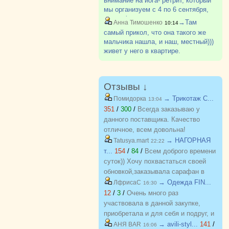
внимание на йога- ретрит, который
мы организуем с 4 по 6 сентября,
вся информация в рубрике
→Там
Анна Тимошенко
10:14
Болталка . В возрасте "бабьего
самый прикол, что она такого же
лета", важно не только физическое,
мальчика нашла, и наш, местный)))
но и ментальное здоровье.Мы
живет у него в квартире.
будем?
Отзывы ↓
→ Трикотаж C...
Помидорка
13:04
351
/
300
/
Всегда заказываю у
данного поставщика. Качество
отличное, всем довольна!
→ НАГОРНАЯ
Tatusya.mart
22:22
т...
154
/
84
/
Всем доброго времени
суток)) Хочу похвастаться своей
обновкой,заказывала сарафан в
закупке (Нагорная трикотаж) и
→ Одежда FIN...
ЛфрисаС
16:30
осталась в полном восторге от
12
/
3
/
Очень много раз
качества)) Соответствие
участвовала в данной закупке,
размерности и качество Выше
приобретала и для себя и подруг, и
всяких похвал))
джинсы, и джемпера, и платья, и
→ avili-styl...
141
/
АНЯ BAR
16:06