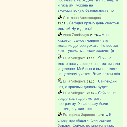
поступила на бюджет в РГУ нефти
и газа им.Губкина на
экономическую безопасность по
отдельной квоте. Было 2
Светлана Александровна
бюджетных места. Ее второе.
→Сегодня прямо день счастья
23:53
Первое место досталось БВИ. У
мамам! Ну и детям!
нее с медалью 280 баллов.
→Мне
Anna Zaretskaya
23:26
кажется, самое главное - это
желание дочери уехать. Не все же
хотят уезжать... Если захочет (в
будущем) уехать - то все
→Я бы на
Liliia Volegova
23:14
преодолеет, и общагу, и соседок,
месте поступающих рассматривала
еще и будет рада, что живет в
и целевое. Мой сын и сын коллеги
общежитии (да, да, моей в прошло?
на целевом учатся. Этим летом оба
побывали на практике на своих
→Стипендии
Liliia Volegova
23:10
предприятиях. И обоим
нет, а красный диплом будет
понравилось. Не самый плохой
→Сейчас не
Liliia Volegova
23:09
вариант, если надо определенну?
везде так, надо смотреть
программу. У нас сразу были
всякие, и узкие тоже
→К
Екатерина Зарипова
23:08
слову про общаги. Они разные
бывают. Сейчас во многих вузах