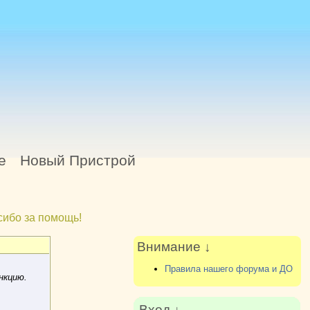
е
Новый Пристрой
ибо за помощь!
Внимание ↓
Правила нашего форума и ДО
нкцию.
Вход ↓