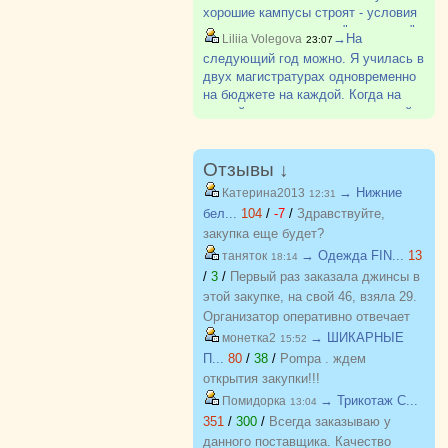
хорошие кампусы строят - условия
очень даже классные. "коридорок"
→На
Liliia Volegova
23:07
уже не так много. Ну и съем
следующий год можно. Я училась в
квартиры по цене совсем не
двух магистратурах одновременно
сопоставим с ценой за общагу,
на бюджете на каждой. Когда на
особен?
первой выпустилась, то на второй
честно сходила перешла на
контракт. И с бакалавриатом так
делают. Одновременно в одном ?
Отзывы ↓
→ Нижние
Катерина2013
12:31
бел...
104
/
-7
/
Здравствуйте,
закупка еще будет?
→ Одежда FIN...
13
таняток
18:14
/
3
/
Первый раз заказала джинсы в
этой закупке, на свой 46, взяла 29.
Организатор оперативно отвечает
на вопросы. Спасибо!!!
→ ШИКАРНЫЕ
монетка2
15:52
П...
80
/
38
/
Pompa . ждем
открытия закупки!!!
→ Трикотаж C...
Помидорка
13:04
351
/
300
/
Всегда заказываю у
данного поставщика. Качество