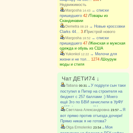
Недвижимость
→ списки
Margosha
14:43
пришедшего
42
/
Товары из
Скандинавии
→ Новые кроссовки
Demetra
08:19
Clarks 44...
3
/
Пристрой нового
→ списки
Margosha
18:52
пришедшего
47
/
Женская и мужская
одежда и обувь из США
→ Мелочи для
Yukonkol
12:22
жизни и не тол...
1274
/
Шоурум
моды и стиля
Чат ДЕТИ74 ↓
→У подруги сын таки
Tatiana
00:31
поступил в Питер на строителя на
бюджет с 257 баллами :) Моего
ещё 3го по БВИ зачислили в УрФУ
с 255 баллами на "Механика и
→Я
Светлана Александровна
23:57
моделирование". Мы очень рады за
вот прямо против отъезда дочери!
всех детей, кто поступил :)
Прямо никак я не готова?
→Моя
Olga Ermolenko
23:54