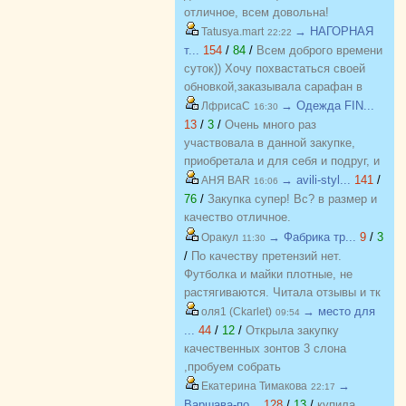
отличное, всем довольна!
→ НАГОРНАЯ
Tatusya.mart
22:22
т...
154
/
84
/
Всем доброго времени
суток)) Хочу похвастаться своей
обновкой,заказывала сарафан в
закупке (Нагорная трикотаж) и
→ Одежда FIN...
ЛфрисаС
16:30
осталась в полном восторге от
13
/
3
/
Очень много раз
качества)) Соответствие
участвовала в данной закупке,
размерности и качество Выше
приобретала и для себя и подруг, и
всяких похвал))
джинсы, и джемпера, и платья, и
→ avili-styl...
141
/
АНЯ BAR
16:06
блузки, вещи качественные,
76
/
Закупка супер! Вс? в размер и
соответствуют размеру и
качество отличное.
описанию, организатор умничка
→ Фабрика тр...
9
/
3
Оракул
11:30
всегда оперативно отвечает, с
/
По качеству претензий нет.
удовольствием буду участвовать
Футболка и майки плотные, не
еще!
растягиваются. Читала отзывы и тк
люблю не в облипку вещи, на свой
→ место для
оля1 (Ckarlet)
09:54
46р-р заказала все вещи 48, все
...
44
/
12
/
Открыла закупку
равно получилось в облипку, и на
качественных зонтов 3 слона
мой взгляд на рост 165-168
,пробуем собрать
женский, у меня 173 мне
https://zakupki.deti74.ru/index.php?
→
Екатерина Тимакова
22:17
коротковато, но ношу все вещи с
route=purchase/show&id=1851321
Варшава-по...
128
/
13
/
купила