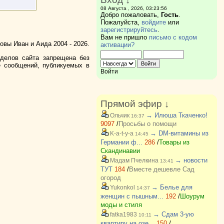
08 Августа , 2026, 03:23:56
Добро пожаловать,
Гость
.
Пожалуйста,
войдите
или
зарегистрируйтесь
.
Вам не пришло
письмо с кодом
вы Иван и Аида 2004 - 2026.
активации?
зделов сайта запрещена без
е сообщений, публикуемых в
Войти
Прямой эфир ↓
→ Илюша Ткаченко!
Ольчик
16:37
9097
/
Просьбы о помощи
→ DM-витамины из
K-a-t-y-a
14:45
Германии ф...
286
/
Товары из
Скандинавии
→ новости
Мадам Пчелкина
13:41
ТУТ
184
/
Вместе дешевле Сад
огород
→ Белье для
Yukonkol
14:37
женщин с пышным...
192
/
Шоурум
моды и стиля
→ Сдам 3-ую
fatka1983
10:11
квартиру на озе...
150
/