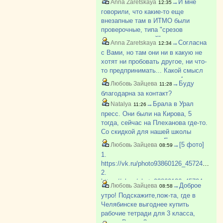
→И мне
Anna Zaretskaya
12:35
тоже секретная специальность) в
говорили, что какие-то еще
КБ (конструкторское бюро, не
внезапные там в ИТМО были
магазин). Все хорошо.
проверочные, типа "срезов
остаточных знаний", и чуть не
→Согласна
Anna Zaretskaya
12:34
полкурса вылетели. Не было
с Вами, но там они ни в какую не
остаточных знаний...
хотят ни пробовать другое, ни что-
то предпринимать... Какой смысл
вылететь, скажем, после 4 курса -
→Буду
Любовь Зайцева
11:28
я плохо представляю. У меня так
благодарна за контакт?
знакомая отчислилась с
→Брала в Урал
Natalya
11:26
аэрокосмического. Как ?
пресс. Они были на Кирова, 5
тогда, сейчас на Плеханова где-то.
Со скидкой для нашей школы
выходило дешевле. Есть еще
→[5 фото]
Любовь Зайцева
08:59
какой-то Игнат, который этим
1.
занимается. У него многие
https://vk.ru/photo93860126_457248860
закупают пособия. Могу поискат?
2.
https://vk.ru/photo93860126_457248858
→Доброе
Любовь Зайцева
08:58
3.
утро! Подскажите,пож-та, где в
https://vk.ru/photo93860126_457248859
Челябинске выгоднее купить
4.
рабочие тетради для 3 класса,
https://vk.ru/photo93860126_457248861
школа России?