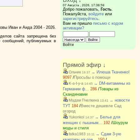
07 Августа , 2026, 17:38:59
Добро пожаловать,
Гость
.
Пожалуйста,
войдите
или
зарегистрируйтесь
.
Вам не пришло
письмо с кодом
вы Иван и Аида 2004 - 2026.
активации?
зделов сайта запрещена без
е сообщений, публикуемых в
Войти
Прямой эфир ↓
→ Илюша Ткаченко!
Ольчик
16:37
9097
/
Просьбы о помощи
→ DM-витамины из
K-a-t-y-a
14:45
Германии ф...
286
/
Товары из
Скандинавии
→ новости
Мадам Пчелкина
13:41
ТУТ
184
/
Вместе дешевле Сад
огород
→ Белье для
Yukonkol
14:37
женщин с пышным...
192
/
Шоурум
моды и стиля
→ Сдам 3-ую
fatka1983
10:11
квартиру на озе...
150
/