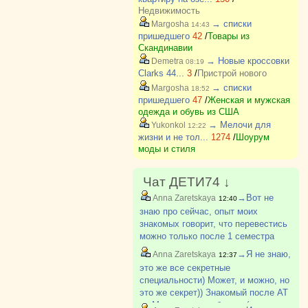
Недвижимость
→ списки
Margosha
14:43
пришедшего
42
/
Товары из
Скандинавии
→ Новые кроссовки
Demetra
08:19
Clarks 44...
3
/
Пристрой нового
→ списки
Margosha
18:52
пришедшего
47
/
Женская и мужская
одежда и обувь из США
→ Мелочи для
Yukonkol
12:22
жизни и не тол...
1274
/
Шоурум
моды и стиля
Чат ДЕТИ74 ↓
→Вот не
Anna Zaretskaya
12:40
знаю про сейчас, опыт моих
знакомых говорит, что перевестись
можно только после 1 семестра
первого курса и только туда, где
→Я не знаю,
Anna Zaretskaya
12:37
академическая разница не
это же все секретные
превышает 8 баллов. Там сейчас
специальности) Может, и можно, но
какие-то препоны. Раньше студент?
это же секрет)) Знакомый после АТ
на Машгородке работает (но у него