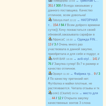
→ Трикотаж C...
Помидорка
13:04
351
/
300
/
Всегда заказываю у
данного поставщика. Качество
отличное, всем довольна!
→ НАГОРНАЯ
Tatusya.mart
22:22
т...
154
/
84
/
Всем доброго времени
суток)) Хочу похвастаться своей
обновкой,заказывала сарафан в
закупке (Нагорная трикотаж) и
→ Одежда FIN...
ЛфрисаС
16:30
осталась в полном восторге от
13
/
3
/
Очень много раз
качества)) Соответствие
участвовала в данной закупке,
размерности и качество Выше
приобретала и для себя и подруг, и
всяких похвал))
джинсы, и джемпера, и платья, и
→ avili-styl...
141
/
АНЯ BAR
16:06
блузки, вещи качественные,
76
/
Закупка супер! Вс? в размер и
соответствуют размеру и
качество отличное.
описанию, организатор умничка
→ Фабрика тр...
9
/
3
Оракул
11:30
всегда оперативно отвечает, с
/
По качеству претензий нет.
удовольствием буду участвовать
Футболка и майки плотные, не
еще!
растягиваются. Читала отзывы и тк
люблю не в облипку вещи, на свой
→ место для
оля1 (Ckarlet)
09:54
46р-р заказала все вещи 48, все
...
44
/
12
/
Открыла закупку
равно получилось в облипку, и на
качественных зонтов 3 слона