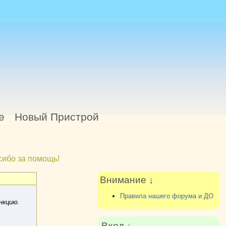
е
Новый Пристрой
ибо за помощь!
Внимание ↓
Правила нашего форума и ДО
нкцию.
Вход ↓