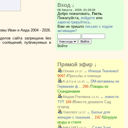
Вход ↓
08 Августа , 2026, 01:29:05
Добро пожаловать,
Гость
.
Пожалуйста,
войдите
или
зарегистрируйтесь
.
Вам не пришло
письмо с кодом
вы Иван и Аида 2004 - 2026.
активации?
зделов сайта запрещена без
е сообщений, публикуемых в
Войти
Прямой эфир ↓
→ Илюша Ткаченко!
Ольчик
16:37
9097
/
Просьбы о помощи
→ DM-витамины из
K-a-t-y-a
14:45
Германии ф...
286
/
Товары из
Скандинавии
→ новости
Мадам Пчелкина
13:41
ТУТ
184
/
Вместе дешевле Сад
огород
→ Белье для
Yukonkol
14:37
женщин с пышным...
192
/
Шоурум
моды и стиля
→ Сдам 3-ую
fatka1983
10:11