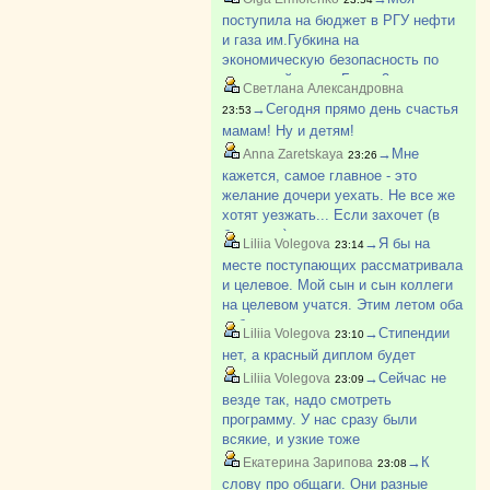
поступила на бюджет в РГУ нефти
и газа им.Губкина на
экономическую безопасность по
отдельной квоте. Было 2
Светлана Александровна
бюджетных места. Ее второе.
→Сегодня прямо день счастья
23:53
Первое место досталось БВИ. У
мамам! Ну и детям!
нее с медалью 280 баллов.
→Мне
Anna Zaretskaya
23:26
кажется, самое главное - это
желание дочери уехать. Не все же
хотят уезжать... Если захочет (в
будущем) уехать - то все
→Я бы на
Liliia Volegova
23:14
преодолеет, и общагу, и соседок,
месте поступающих рассматривала
еще и будет рада, что живет в
и целевое. Мой сын и сын коллеги
общежитии (да, да, моей в прошло?
на целевом учатся. Этим летом оба
побывали на практике на своих
→Стипендии
Liliia Volegova
23:10
предприятиях. И обоим
нет, а красный диплом будет
понравилось. Не самый плохой
→Сейчас не
Liliia Volegova
23:09
вариант, если надо определенну?
везде так, надо смотреть
программу. У нас сразу были
всякие, и узкие тоже
→К
Екатерина Зарипова
23:08
слову про общаги. Они разные