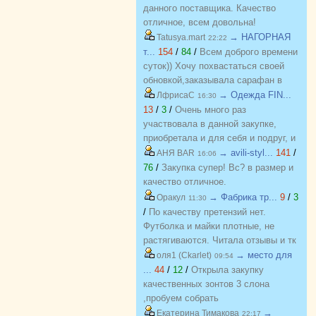
данного поставщика. Качество
отличное, всем довольна!
→ НАГОРНАЯ
Tatusya.mart
22:22
т...
154
/
84
/
Всем доброго времени
суток)) Хочу похвастаться своей
обновкой,заказывала сарафан в
закупке (Нагорная трикотаж) и
→ Одежда FIN...
ЛфрисаС
16:30
осталась в полном восторге от
13
/
3
/
Очень много раз
качества)) Соответствие
участвовала в данной закупке,
размерности и качество Выше
приобретала и для себя и подруг, и
всяких похвал))
джинсы, и джемпера, и платья, и
→ avili-styl...
141
/
АНЯ BAR
16:06
блузки, вещи качественные,
76
/
Закупка супер! Вс? в размер и
соответствуют размеру и
качество отличное.
описанию, организатор умничка
→ Фабрика тр...
9
/
3
Оракул
11:30
всегда оперативно отвечает, с
/
По качеству претензий нет.
удовольствием буду участвовать
Футболка и майки плотные, не
еще!
растягиваются. Читала отзывы и тк
люблю не в облипку вещи, на свой
→ место для
оля1 (Ckarlet)
09:54
46р-р заказала все вещи 48, все
...
44
/
12
/
Открыла закупку
равно получилось в облипку, и на
качественных зонтов 3 слона
мой взгляд на рост 165-168
,пробуем собрать
женский, у меня 173 мне
https://zakupki.deti74.ru/index.php?
→
Екатерина Тимакова
22:17