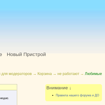
е
Новый Пристрой
 для модераторов
→
Корзина
→
не работают
→
Любимые
Внимание ↓
Правила нашего форума и ДО
нкцию.