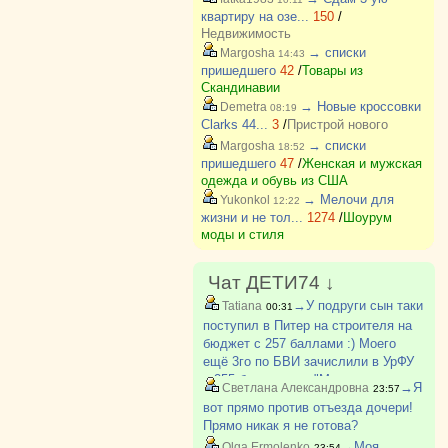
квартиру на озе...
150
/
Недвижимость
→ списки
Margosha
14:43
пришедшего
42
/
Товары из
Скандинавии
→ Новые кроссовки
Demetra
08:19
Clarks 44...
3
/
Пристрой нового
→ списки
Margosha
18:52
пришедшего
47
/
Женская и мужская
одежда и обувь из США
→ Мелочи для
Yukonkol
12:22
жизни и не тол...
1274
/
Шоурум
моды и стиля
Чат ДЕТИ74 ↓
→У подруги сын таки
Tatiana
00:31
поступил в Питер на строителя на
бюджет с 257 баллами :) Моего
ещё 3го по БВИ зачислили в УрФУ
с 255 баллами на "Механика и
→Я
Светлана Александровна
23:57
моделирование". Мы очень рады за
вот прямо против отъезда дочери!
всех детей, кто поступил :)
Прямо никак я не готова?
→Моя
Olga Ermolenko
23:54