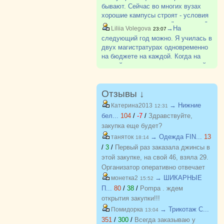
бывают. Сейчас во многих вузах
хорошие кампусы строят - условия
очень даже классные. "коридорок"
→На
Liliia Volegova
23:07
уже не так много. Ну и съем
следующий год можно. Я училась в
квартиры по цене совсем не
двух магистратурах одновременно
сопоставим с ценой за общагу,
на бюджете на каждой. Когда на
особен?
первой выпустилась, то на второй
честно сходила перешла на
контракт. И с бакалавриатом так
делают. Одновременно в одном ?
Отзывы ↓
→ Нижние
Катерина2013
12:31
бел...
104
/
-7
/
Здравствуйте,
закупка еще будет?
→ Одежда FIN...
13
таняток
18:14
/
3
/
Первый раз заказала джинсы в
этой закупке, на свой 46, взяла 29.
Организатор оперативно отвечает
на вопросы. Спасибо!!!
→ ШИКАРНЫЕ
монетка2
15:52
П...
80
/
38
/
Pompa . ждем
открытия закупки!!!
→ Трикотаж C...
Помидорка
13:04
351
/
300
/
Всегда заказываю у