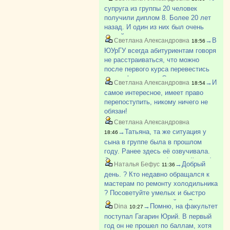
поступил). Говорила ему после
супруга из группы 20 человек
школы идти работать на завод. Как-
получили диплом 8. Более 20 лет
то так.
назад. И один из них был очень
умный парень из деревни, не
→В
Светлана Александровна
18:56
хватало денег, приходилось
ЮУрГУ всегда абитуриентам говоря
работать и много пропускать. Был
не расстраиваться, что можно
самым лучшим в группе. И так
после первого курса перевестись
бывает.
на др. факультет. Смотрю по
→И
Светлана Александровна
18:54
вакантным местам в ЮУрГУ с
самое интересное, имеет право
каждым курсом всё больше
перепоступить, никому ничего не
свободных мест и больше!
обязан!
Светлана Александровна
→Татьяна, та же ситуация у
18:46
сына в группе была в прошлом
году. Ранее здесь её озвучивала.
Студент с долгами (старший курс)
→Добрый
Наталья Бефус
11:36
опять поступал для подстраховки и
день. ? Кто недавно обращался к
не стал учится, тк долги успел
мастерам по ремонту холодильника
закрыть. Но у меня чего-то други?
? Посоветуйте умелых и быстро
приезжающих пожалуйста ?
→Помню, на факультет
Dina
10:27
поступал Гагарин Юрий. В первый
год он не прошел по баллам, хотя