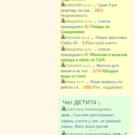
→ Сдам 3-ую
fatka1983
10:11
квартиру на озе...
150
/
Недвижимость
→ списки
Margosha
14:43
пришедшего
42
/
Товары из
Скандинавии
→ Новые кроссовки
Demetra
08:19
Clarks 44...
3
/
Пристрой нового
→ списки
Margosha
18:52
пришедшего
47
/
Женская и мужская
одежда и обувь из США
→ Мелочи для
Yukonkol
12:22
жизни и не тол...
1274
/
Шоурум
моды и стиля
→ Ваши вопросы по
Nana
10:37
работе си...
3350
/
Тех. поддержка
Чат ДЕТИ74 ↓
Светлана Александровна
→Сын мне рассказывал,
19:02
парень учится у них, из рабочей
семьи. Мать была против
поступления в ВУЗ(парень
→У
Светлана Александровна
18:59