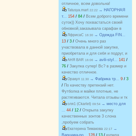
отличное, всем довольна!
→ НАГОРНАЯ
Tatusya.mart
22:22
т...
154
/
84
/
Всем доброго времени
суток)) Хочу похвастаться своей
обновкой,заказывала сарафан в
закупке (Нагорная трикотаж) и
→ Одежда FIN...
ЛфрисаС
16:30
осталась в полном восторге от
13
/
3
/
Очень много раз
качества)) Соответствие
участвовала в данной закупке,
размерности и качество Выше
приобретала и для себя и подруг, и
всяких похвал))
джинсы, и джемпера, и платья, и
→ avili-styl...
141
/
АНЯ BAR
16:06
блузки, вещи качественные,
76
/
Закупка супер! Вс? в размер и
соответствуют размеру и
качество отличное.
описанию, организатор умничка
→ Фабрика тр...
9
/
3
Оракул
11:30
всегда оперативно отвечает, с
/
По качеству претензий нет.
удовольствием буду участвовать
Футболка и майки плотные, не
еще!
растягиваются. Читала отзывы и тк
люблю не в облипку вещи, на свой
→ место для
оля1 (Ckarlet)
09:54
46р-р заказала все вещи 48, все
...
44
/
12
/
Открыла закупку
равно получилось в облипку, и на
качественных зонтов 3 слона
мой взгляд на рост 165-168
,пробуем собрать
женский, у меня 173 мне
https://zakupki.deti74.ru/index.php?
→
Екатерина Тимакова
22:17
коротковато, но ношу все вещи с
route=purchase/show&id=1851321
Варшава-по...
128
/
13
/
купила