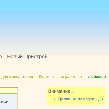
е
Новый Пристрой
 для модераторов
→
Корзина
→
не работают
→
Любимые
Внимание ↓
Правила нашего форума и ДО
нкцию.