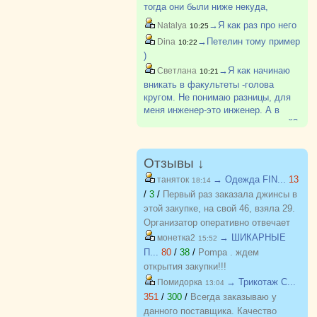
тогда они были ниже некуда,
наверно самые низкие во всем
→Я как раз про него
Natalya
10:25
ЮУрГу. Вроде позже поступил, но
→Петелин тому пример
Dina
10:22
не знаю, окончил или нет
)
→Я как начинаю
Светлана
10:21
вникать в факультеты -голова
кругом. Не понимаю разницы, для
меня инженер-это инженер. А в
каждом вузе столько направлений?
Отзывы ↓
→ Одежда FIN...
13
таняток
18:14
/
3
/
Первый раз заказала джинсы в
этой закупке, на свой 46, взяла 29.
Организатор оперативно отвечает
на вопросы. Спасибо!!!
→ ШИКАРНЫЕ
монетка2
15:52
П...
80
/
38
/
Pompa . ждем
открытия закупки!!!
→ Трикотаж C...
Помидорка
13:04
351
/
300
/
Всегда заказываю у
данного поставщика. Качество