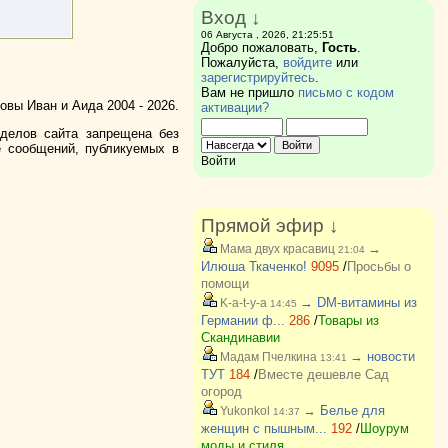
Вход ↓
06 Августа , 2026, 21:25:51
Добро пожаловать,
Гость
.
Пожалуйста,
войдите
или
зарегистрируйтесь
.
Вам не пришло
письмо с кодом
вы Иван и Аида 2004 - 2026.
активации?
зделов сайта запрещена без
е сообщений, публикуемых в
Войти
Прямой эфир ↓
→
Мама двух красавиц
21:04
Илюша Ткаченко!
9095
/
Просьбы о
помощи
→ DM-витамины из
K-a-t-y-a
14:45
Германии ф...
286
/
Товары из
Скандинавии
→ новости
Мадам Пчелкина
13:41
ТУТ
184
/
Вместе дешевле Сад
огород
→ Белье для
Yukonkol
14:37
женщин с пышным...
192
/
Шоурум
моды и стиля