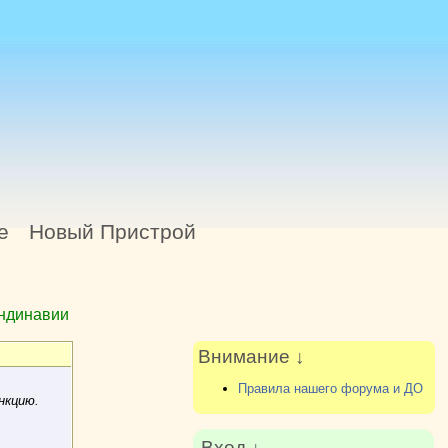
е
Новый Пристрой
андинавии
Внимание ↓
Правила нашего форума и ДО
нкцию.
Вход ↓