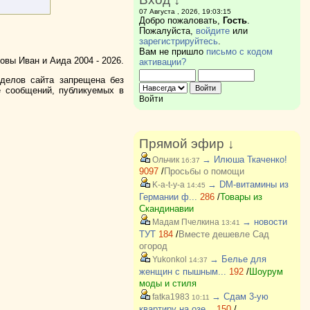
07 Августа , 2026, 19:03:15
Добро пожаловать,
Гость
.
Пожалуйста,
войдите
или
зарегистрируйтесь
.
Вам не пришло
письмо с кодом
вы Иван и Аида 2004 - 2026.
активации?
зделов сайта запрещена без
е сообщений, публикуемых в
Войти
Прямой эфир ↓
→ Илюша Ткаченко!
Ольчик
16:37
9097
/
Просьбы о помощи
→ DM-витамины из
K-a-t-y-a
14:45
Германии ф...
286
/
Товары из
Скандинавии
→ новости
Мадам Пчелкина
13:41
ТУТ
184
/
Вместе дешевле Сад
огород
→ Белье для
Yukonkol
14:37
женщин с пышным...
192
/
Шоурум
моды и стиля
→ Сдам 3-ую
fatka1983
10:11
квартиру на озе...
150
/