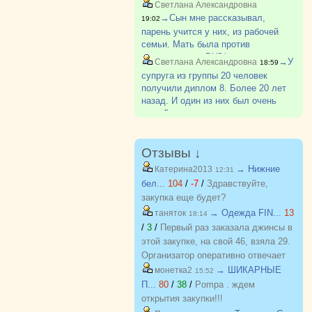
5.
Светлана Александровна
https://vk.ru/photo93860126_457248862
→Сын мне рассказывал,
19:02
парень учится у них, из рабочей
семьи. Мать была против
поступления в ВУЗ(парень
→У
Светлана Александровна
18:59
поступил). Говорила ему после
супруга из группы 20 человек
школы идти работать на завод. Как-
получили диплом 8. Более 20 лет
то так.
назад. И один из них был очень
умный парень из деревни, не
хватало денег, приходилось
работать и много пропускать. Был
самым лучшим в группе. И так
Отзывы ↓
бывает.
→ Нижние
Катерина2013
12:31
бел...
104
/
-7
/
Здравствуйте,
закупка еще будет?
→ Одежда FIN...
13
таняток
18:14
/
3
/
Первый раз заказала джинсы в
этой закупке, на свой 46, взяла 29.
Организатор оперативно отвечает
на вопросы. Спасибо!!!
→ ШИКАРНЫЕ
монетка2
15:52
П...
80
/
38
/
Pompa . ждем
открытия закупки!!!