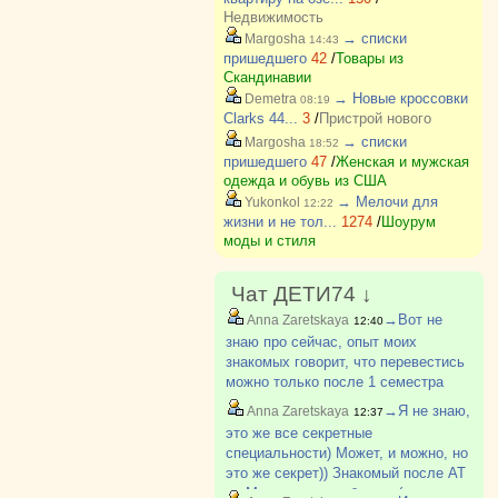
Недвижимость
→ списки
Margosha
14:43
пришедшего
42
/
Товары из
Скандинавии
→ Новые кроссовки
Demetra
08:19
Clarks 44...
3
/
Пристрой нового
→ списки
Margosha
18:52
пришедшего
47
/
Женская и мужская
одежда и обувь из США
→ Мелочи для
Yukonkol
12:22
жизни и не тол...
1274
/
Шоурум
моды и стиля
Чат ДЕТИ74 ↓
→Вот не
Anna Zaretskaya
12:40
знаю про сейчас, опыт моих
знакомых говорит, что перевестись
можно только после 1 семестра
первого курса и только туда, где
→Я не знаю,
Anna Zaretskaya
12:37
академическая разница не
это же все секретные
превышает 8 баллов. Там сейчас
специальности) Может, и можно, но
какие-то препоны. Раньше студент?
это же секрет)) Знакомый после АТ
на Машгородке работает (но у него