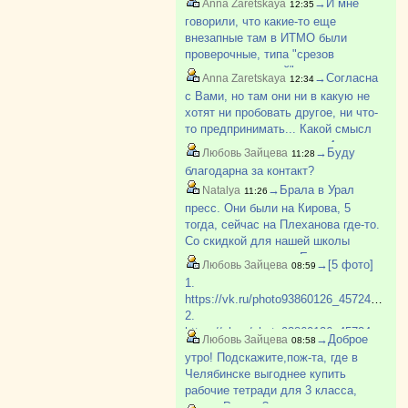
→И мне
Anna Zaretskaya
12:35
тоже секретная специальность) в
говорили, что какие-то еще
КБ (конструкторское бюро, не
внезапные там в ИТМО были
магазин). Все хорошо.
проверочные, типа "срезов
остаточных знаний", и чуть не
→Согласна
Anna Zaretskaya
12:34
полкурса вылетели. Не было
с Вами, но там они ни в какую не
остаточных знаний...
хотят ни пробовать другое, ни что-
то предпринимать... Какой смысл
вылететь, скажем, после 4 курса -
→Буду
Любовь Зайцева
11:28
я плохо представляю. У меня так
благодарна за контакт?
знакомая отчислилась с
→Брала в Урал
Natalya
11:26
аэрокосмического. Как ?
пресс. Они были на Кирова, 5
тогда, сейчас на Плеханова где-то.
Со скидкой для нашей школы
выходило дешевле. Есть еще
→[5 фото]
Любовь Зайцева
08:59
какой-то Игнат, который этим
1.
занимается. У него многие
https://vk.ru/photo93860126_457248860
закупают пособия. Могу поискат?
2.
https://vk.ru/photo93860126_457248858
→Доброе
Любовь Зайцева
08:58
3.
утро! Подскажите,пож-та, где в
https://vk.ru/photo93860126_457248859
Челябинске выгоднее купить
4.
рабочие тетради для 3 класса,
https://vk.ru/photo93860126_457248861
школа России?