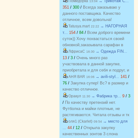
→ Трикотаж C...
Помидорка
13:04
351
/
300
/
Всегда заказываю у
данного поставщика. Качество
отличное, всем довольна!
→ НАГОРНАЯ
Tatusya.mart
22:22
т...
154
/
84
/
Всем доброго времени
суток)) Хочу похвастаться своей
обновкой,заказывала сарафан в
закупке (Нагорная трикотаж) и
→ Одежда FIN...
ЛфрисаС
16:30
осталась в полном восторге от
13
/
3
/
Очень много раз
качества)) Соответствие
участвовала в данной закупке,
размерности и качество Выше
приобретала и для себя и подруг, и
всяких похвал))
джинсы, и джемпера, и платья, и
→ avili-styl...
141
/
АНЯ BAR
16:06
блузки, вещи качественные,
76
/
Закупка супер! Вс? в размер и
соответствуют размеру и
качество отличное.
описанию, организатор умничка
→ Фабрика тр...
9
/
3
Оракул
11:30
всегда оперативно отвечает, с
/
По качеству претензий нет.
удовольствием буду участвовать
Футболка и майки плотные, не
еще!
растягиваются. Читала отзывы и тк
люблю не в облипку вещи, на свой
→ место для
оля1 (Ckarlet)
09:54
46р-р заказала все вещи 48, все
...
44
/
12
/
Открыла закупку
равно получилось в облипку, и на
качественных зонтов 3 слона