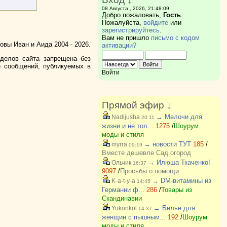
08 Августа , 2026, 21:48:09
Добро пожаловать,
Гость
.
Пожалуйста,
войдите
или
зарегистрируйтесь
.
Вам не пришло
письмо с кодом
вы Иван и Аида 2004 - 2026.
активации?
зделов сайта запрещена без
е сообщений, публикуемых в
Войти
Прямой эфир ↓
→ Мелочи для
Nadijusha
20:11
жизни и не тол...
1275
/
Шоурум
моды и стиля
→ новости ТУТ
185
/
myrra
09:19
Вместе дешевле Сад огород
→ Илюша Ткаченко!
Ольчик
16:37
9097
/
Просьбы о помощи
→ DM-витамины из
K-a-t-y-a
14:45
Германии ф...
286
/
Товары из
Скандинавии
→ Белье для
Yukonkol
14:37
женщин с пышным...
192
/
Шоурум
моды и стиля