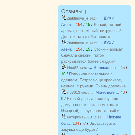
Отзывы ↓
→ ДУХИ
Ziatdinova_e
16:34
Агент...
154
/
15
/
Лёгкий, летний
аромат, не тяжёлый, цитрусовый.
Для тех, кто любит аромат
бергамота, грейпфрута. С хорошей
→ ДУХИ
Ziatdinova_e
16:23
стойкостью, на одежде еще долго
Агент...
154
/
15
/
Стойкий аромат.
держится потом.
Сначала свежий, потом
раскрывается более сладким,
пряным. Очень похож на оригинал,
→ Великолепн...
45
/
Irina82
14:02
почти не отличить.
10
/
Получила постельное с
одеялом. Потрясающе красивое,
нежное, с руками. Очень довольна.
Хочу еще! Спасибо
→ Mia-Amore ...
40
/
vld3013
09:30
9
/
Второй день дефилирую по
дому в новом шикарном халате.
Изящный, с кружевом, легкий и
красивый. Куплен на распродаже
→ Нижние
Катерина2013
12:31
по отличной цене. Спасибо
бел...
104
/
-7
/
Здравствуйте,
организатору за возможность
закупка еще будет?
приобретать красивые вещи по