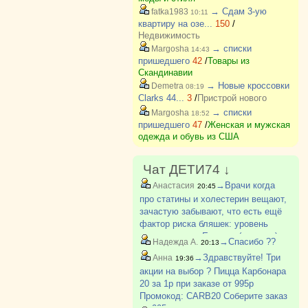
→ Сдам 3-ую
fatka1983
10:11
квартиру на озе...
150
/
Недвижимость
→ списки
Margosha
14:43
пришедшего
42
/
Товары из
Скандинавии
→ Новые кроссовки
Demetra
08:19
Clarks 44...
3
/
Пристрой нового
→ списки
Margosha
18:52
пришедшего
47
/
Женская и мужская
одежда и обувь из США
Чат ДЕТИ74 ↓
→Врачи когда
Анастасия
20:45
про статины и холестерин вещают,
зачастую забывают, что есть ещё
фактор риска бляшек: уровень
гомоцистеина. Если он (уровень)
→Спасибо ??
Надежда А.
20:13
высокий, то "пробивает" стенки
→Здравствуйте! Три
Анна
19:36
сосудов, "заякоривается" в них, и
акции на выбор ? Пицца Карбонара
на торчащие из с?
20 за 1р при заказе от 995р
Промокод: CARB20 Соберите заказ