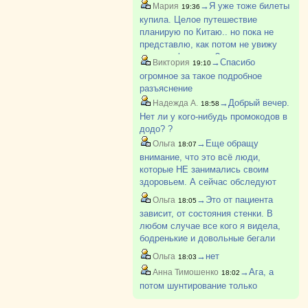
на 995р.. и укажите промокод -
→Я уже тоже билеты
Мария
19:36
пицца Карбонара 20 см появится в
купила. Целое путешествие
корзине за 1 р. Обязательно
планирую по Китаю.. но пока не
укажите телефон?
представлю, как потом не увижу
дочь до февраля ?
→Спасибо
Виктория
19:10
огромное за такое подробное
разъяснение
→Добрый вечер.
Надежда А.
18:58
Нет ли у кого-нибудь промокодов в
додо? ?
→Еще обращу
Ольга
18:07
внимание, что это всё люди,
которые НЕ занимались своим
здоровьем. А сейчас обследуют
раньше, лекарства назначают,
→Это от пациента
Ольга
18:05
отслеживают. Так что у нашего
зависит, от состояния стенки. В
поколения фора, я считаю.
любом случае все кого я видела,
бодренькие и довольные бегали
после операции
→нет
Ольга
18:03
→Ага, а
Анна Тимошенко
18:02
потом шунтирование только