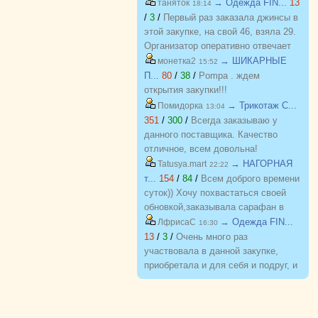
→ Одежда FIN...
13
таняток
18:14
приятным ценам. Желаю закупке
/
3
/
Первый раз заказала джинсы в
процветания и долгожительства
этой закупке, на свой 46, взяла 29.
Организатор оперативно отвечает
на вопросы. Спасибо!!!
→ ШИКАРНЫЕ
монетка2
15:52
П...
80
/
38
/
Pompa . ждем
открытия закупки!!!
→ Трикотаж C...
Помидорка
13:04
351
/
300
/
Всегда заказываю у
данного поставщика. Качество
отличное, всем довольна!
→ НАГОРНАЯ
Tatusya.mart
22:22
т...
154
/
84
/
Всем доброго времени
суток)) Хочу похвастаться своей
обновкой,заказывала сарафан в
закупке (Нагорная трикотаж) и
→ Одежда FIN...
ЛфрисаС
16:30
осталась в полном восторге от
13
/
3
/
Очень много раз
качества)) Соответствие
участвовала в данной закупке,
размерности и качество Выше
приобретала и для себя и подруг, и
всяких похвал))
джинсы, и джемпера, и платья, и
блузки, вещи качественные,
соответствуют размеру и