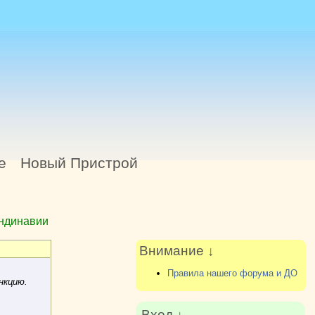
е
Новый Пристрой
андинавии
Внимание ↓
Правила нашего форума и ДО
нкцию.
Вход ↓