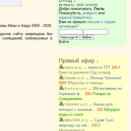
08 Августа , 2026, 12:03:00
Добро пожаловать,
Гость
.
Пожалуйста,
войдите
или
зарегистрируйтесь
.
Вам не пришло
письмо с кодом
вы Иван и Аида 2004 - 2026.
активации?
зделов сайта запрещена без
е сообщений, публикуемых в
Войти
Прямой эфир ↓
→ новости ТУТ
185
/
myrra
09:19
Вместе дешевле Сад огород
→ Илюша Ткаченко!
Ольчик
16:37
9097
/
Просьбы о помощи
→ DM-витамины из
K-a-t-y-a
14:45
Германии ф...
286
/
Товары из
Скандинавии
→ Белье для
Yukonkol
14:37
женщин с пышным...
192
/
Шоурум
моды и стиля
→ Сдам 3-ую
fatka1983
10:11
квартиру на озе...
150
/
Недвижимость