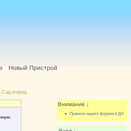
е
Новый Пристрой
 Сад огород
Внимание ↓
Правила нашего форума и ДО
нкцию.
Вход ↓