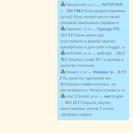
→ НАГОРНАЯ
Tatusya.mart
22:22
т...
154
/
84
/
Всем доброго времени
суток)) Хочу похвастаться своей
обновкой,заказывала сарафан в
закупке (Нагорная трикотаж) и
→ Одежда FIN...
ЛфрисаС
16:30
осталась в полном восторге от
13
/
3
/
Очень много раз
качества)) Соответствие
участвовала в данной закупке,
размерности и качество Выше
приобретала и для себя и подруг, и
всяких похвал))
джинсы, и джемпера, и платья, и
→ avili-styl...
141
/
АНЯ BAR
16:06
блузки, вещи качественные,
76
/
Закупка супер! Вс? в размер и
соответствуют размеру и
качество отличное.
описанию, организатор умничка
→ Фабрика тр...
9
/
3
Оракул
11:30
всегда оперативно отвечает, с
/
По качеству претензий нет.
удовольствием буду участвовать
Футболка и майки плотные, не
еще!
растягиваются. Читала отзывы и тк
люблю не в облипку вещи, на свой
→ место для
оля1 (Ckarlet)
09:54
46р-р заказала все вещи 48, все
...
44
/
12
/
Открыла закупку
равно получилось в облипку, и на
качественных зонтов 3 слона
мой взгляд на рост 165-168
,пробуем собрать
женский, у меня 173 мне
https://zakupki.deti74.ru/index.php?
коротковато, но ношу все вещи с
route=purchase/show&id=1851321
юбками не заправляя.