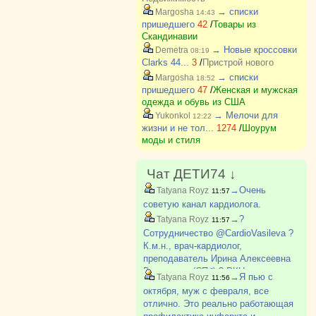
→ списки
Margosha
14:43
пришедшего
42
/
Товары из
Скандинавии
→ Новые кроссовки
Demetra
08:19
Clarks 44...
3
/
Пристрой нового
→ списки
Margosha
18:52
пришедшего
47
/
Женская и мужская
одежда и обувь из США
→ Мелочи для
Yukonkol
12:22
жизни и не тол...
1274
/
Шоурум
моды и стиля
Чат ДЕТИ74 ↓
→Очень
Tatyana Royz
11:57
советую канал кардиолога.
→?
Tatyana Royz
11:57
Сотрудничество @CardioVasileva ?
К.м.н., врач-кардиолог,
преподаватель Ирина Алексеевна
Васильева (СПб) ? РКН
→Я пью с
Tatyana Royz
11:56
https://knd.gov.ru/license?
октября, муж с февраля, все
id=672df987478a4330c78ba2f9&registryT
отлично. Это реально работающая
https://t.me/dne?