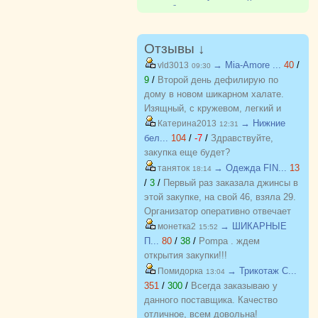
про таблетки, жесть какая-то.
Может сталкивались, что скажете?
Мама пьет у меня, но она столько
всего пьет?
Отзывы ↓
→ Mia-Amore ...
40
/
vld3013
09:30
9
/
Второй день дефилирую по
дому в новом шикарном халате.
Изящный, с кружевом, легкий и
красивый. Куплен на распродаже
→ Нижние
Катерина2013
12:31
по отличной цене. Спасибо
бел...
104
/
-7
/
Здравствуйте,
организатору за возможность
закупка еще будет?
приобретать красивые вещи по
→ Одежда FIN...
13
таняток
18:14
приятным ценам. Желаю закупке
/
3
/
Первый раз заказала джинсы в
процветания и долгожительства
этой закупке, на свой 46, взяла 29.
Организатор оперативно отвечает
на вопросы. Спасибо!!!
→ ШИКАРНЫЕ
монетка2
15:52
П...
80
/
38
/
Pompa . ждем
открытия закупки!!!
→ Трикотаж C...
Помидорка
13:04
351
/
300
/
Всегда заказываю у
данного поставщика. Качество
отличное, всем довольна!