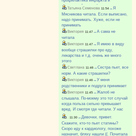
профилактика инфаркта и
инсульта. А мракобесие в
→Я
Татьяна Семенова
11:54
интернете - это угроза жизни и
Мясникова читала. Если выписано,
здоровью.
надо принимать. Хуже, если не
принимать
→А сама не
Виктория
11:47
читала
→Я имею в виду
Виктория
11:47
вообще страшилки про еду,
лекарства и т.д. очень же много
этого
→Сестра пьет, все
Светлана
11:46
норм. А какие страшилки?
→У меня
Виктория
11:46
родственники и подруга принимает
→Жалоб не
Виктория
11:45
слышала. По-моему это тот случай
когда польза сильно превышает
вред. И смотря где читали. У нас
страшилки про все и вся прямо
→Девочки, привет.
.
11:30
мода писать и снимать. Про
Скажите, кто-то пьет статины?
прививки, например, вообще
Скоро иду к кардиологу, похоже
волосы дыбом
назначит, бляху нашли ((. Почитала