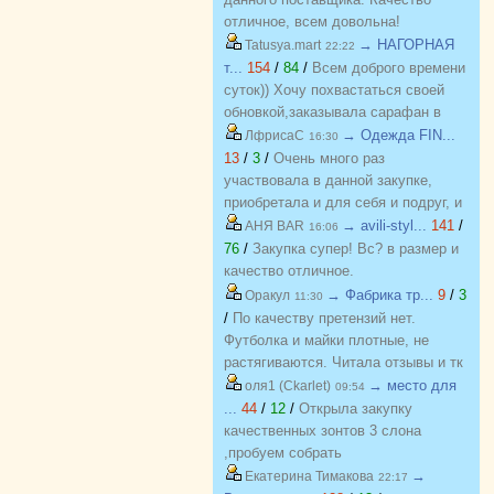
отличное, всем довольна!
→ НАГОРНАЯ
Tatusya.mart
22:22
т...
154
/
84
/
Всем доброго времени
суток)) Хочу похвастаться своей
обновкой,заказывала сарафан в
закупке (Нагорная трикотаж) и
→ Одежда FIN...
ЛфрисаС
16:30
осталась в полном восторге от
13
/
3
/
Очень много раз
качества)) Соответствие
участвовала в данной закупке,
размерности и качество Выше
приобретала и для себя и подруг, и
всяких похвал))
джинсы, и джемпера, и платья, и
→ avili-styl...
141
/
АНЯ BAR
16:06
блузки, вещи качественные,
76
/
Закупка супер! Вс? в размер и
соответствуют размеру и
качество отличное.
описанию, организатор умничка
→ Фабрика тр...
9
/
3
Оракул
11:30
всегда оперативно отвечает, с
/
По качеству претензий нет.
удовольствием буду участвовать
Футболка и майки плотные, не
еще!
растягиваются. Читала отзывы и тк
люблю не в облипку вещи, на свой
→ место для
оля1 (Ckarlet)
09:54
46р-р заказала все вещи 48, все
...
44
/
12
/
Открыла закупку
равно получилось в облипку, и на
качественных зонтов 3 слона
мой взгляд на рост 165-168
,пробуем собрать
женский, у меня 173 мне
https://zakupki.deti74.ru/index.php?
→
Екатерина Тимакова
22:17