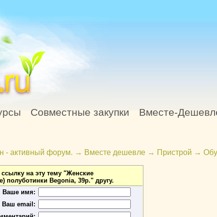
урсы
Совместные закупки
Вместе-Дешевл
н - активный форум.
→
Вместе дешевле
→
Пристрой
→
Обу
ссылку на эту тему "Женские
) полуботинки Begonia, 39р." другу.
Ваше имя:
Ваш email:
мментарий: