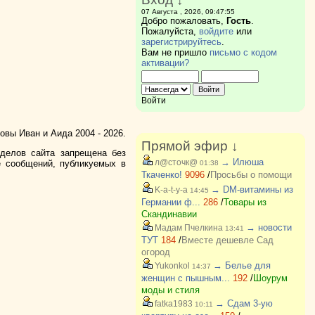
07 Августа , 2026, 09:47:55
Добро пожаловать,
Гость
.
Пожалуйста,
войдите
или
зарегистрируйтесь
.
Вам не пришло
письмо с кодом
активации?
Войти
вы Иван и Аида 2004 - 2026.
Прямой эфир ↓
зделов сайта запрещена без
→ Илюша
л@сточк@
е сообщений, публикуемых в
01:38
Ткаченко!
9096
/
Просьбы о помощи
→ DM-витамины из
K-a-t-y-a
14:45
Германии ф...
286
/
Товары из
Скандинавии
→ новости
Мадам Пчелкина
13:41
ТУТ
184
/
Вместе дешевле Сад
огород
→ Белье для
Yukonkol
14:37
женщин с пышным...
192
/
Шоурум
моды и стиля
→ Сдам 3-ую
fatka1983
10:11