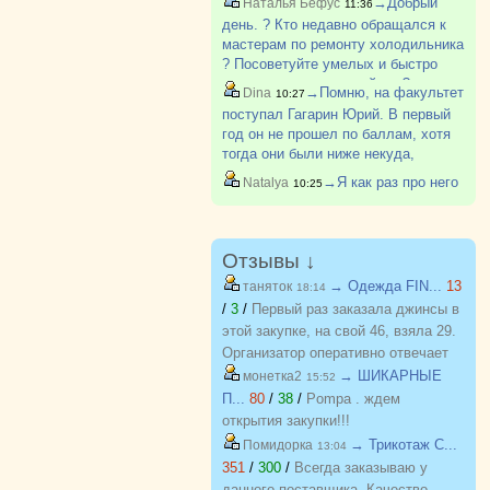
→Добрый
Наталья Бефус
11:36
опять поступал для подстраховки и
день. ? Кто недавно обращался к
не стал учится, тк долги успел
мастерам по ремонту холодильника
закрыть. Но у меня чего-то други?
? Посоветуйте умелых и быстро
приезжающих пожалуйста ?
→Помню, на факультет
Dina
10:27
поступал Гагарин Юрий. В первый
год он не прошел по баллам, хотя
тогда они были ниже некуда,
наверно самые низкие во всем
→Я как раз про него
Natalya
10:25
ЮУрГу. Вроде позже поступил, но
не знаю, окончил или нет
Отзывы ↓
→ Одежда FIN...
13
таняток
18:14
/
3
/
Первый раз заказала джинсы в
этой закупке, на свой 46, взяла 29.
Организатор оперативно отвечает
на вопросы. Спасибо!!!
→ ШИКАРНЫЕ
монетка2
15:52
П...
80
/
38
/
Pompa . ждем
открытия закупки!!!
→ Трикотаж C...
Помидорка
13:04
351
/
300
/
Всегда заказываю у
данного поставщика. Качество