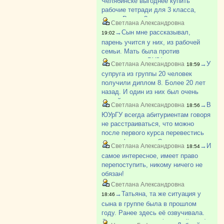
Челябинске выгоднее купить
4.
рабочие тетради для 3 класса,
https://vk.ru/photo93860126_457248861
школа России?
5.
Светлана Александровна
https://vk.ru/photo93860126_457248862
→Сын мне рассказывал,
19:02
парень учится у них, из рабочей
семьи. Мать была против
поступления в ВУЗ(парень
→У
Светлана Александровна
18:59
поступил). Говорила ему после
супруга из группы 20 человек
школы идти работать на завод. Как-
получили диплом 8. Более 20 лет
то так.
назад. И один из них был очень
умный парень из деревни, не
→В
Светлана Александровна
18:56
хватало денег, приходилось
ЮУрГУ всегда абитуриентам говоря
работать и много пропускать. Был
не расстраиваться, что можно
самым лучшим в группе. И так
после первого курса перевестись
бывает.
на др. факультет. Смотрю по
→И
Светлана Александровна
18:54
вакантным местам в ЮУрГУ с
самое интересное, имеет право
каждым курсом всё больше
перепоступить, никому ничего не
свободных мест и больше!
обязан!
Светлана Александровна
→Татьяна, та же ситуация у
18:46
сына в группе была в прошлом
году. Ранее здесь её озвучивала.
Студент с долгами (старший курс)