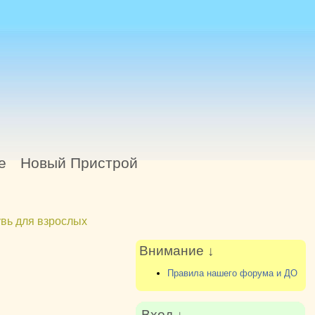
е
Новый Пристрой
вь для взрослых
Внимание ↓
Правила нашего форума и ДО
Вход ↓