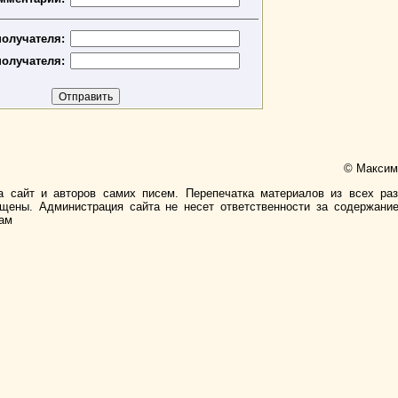
олучателя:
получателя:
© Максимо
а сайт и авторов самих писем. Перепечатка материалов из всех ра
ищены. Администрация сайта не несет ответственности за содержани
лам