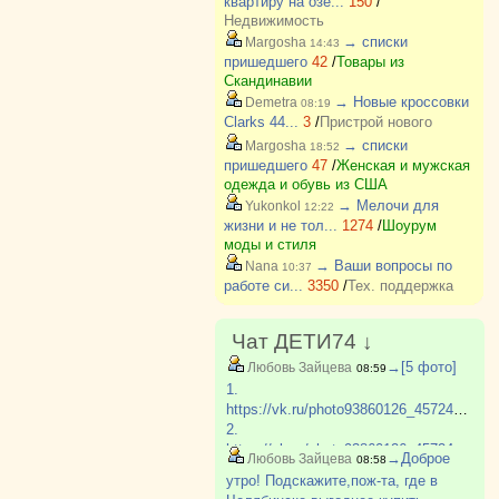
квартиру на озе...
150
/
Недвижимость
→ списки
Margosha
14:43
пришедшего
42
/
Товары из
Скандинавии
→ Новые кроссовки
Demetra
08:19
Clarks 44...
3
/
Пристрой нового
→ списки
Margosha
18:52
пришедшего
47
/
Женская и мужская
одежда и обувь из США
→ Мелочи для
Yukonkol
12:22
жизни и не тол...
1274
/
Шоурум
моды и стиля
→ Ваши вопросы по
Nana
10:37
работе си...
3350
/
Тех. поддержка
Чат ДЕТИ74 ↓
→[5 фото]
Любовь Зайцева
08:59
1.
https://vk.ru/photo93860126_457248860
2.
https://vk.ru/photo93860126_457248858
→Доброе
Любовь Зайцева
08:58
3.
утро! Подскажите,пож-та, где в
https://vk.ru/photo93860126_457248859