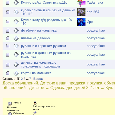
Куплю майку Олимпика р.110
YaSamaya
куплю слитный комбез на девочку
son1987
110-116
Куплю зиму д/д раздельную 104-
Ирр
110
футболки на мальчика
obezyankae
платье на девочку
obezyankae
рубашки с коротким рукавом
obezyankae
рубашки с длинным рукавом на
obezyankae
мальчика
джинсы на мальчика с
obezyankae
трикотажным подкладом
кофты на мальчика
obezyankae
Страниц: [
1
]
2
3
...
7
Вверх
Доска объявлений. Детские вещи, продажа, покупка, обме
объявлений - Детское
→
Одежда для детей 3-7 лет
→
Купл
Тема с
Заблокированная
Вашими
тема
ответами
Обычная