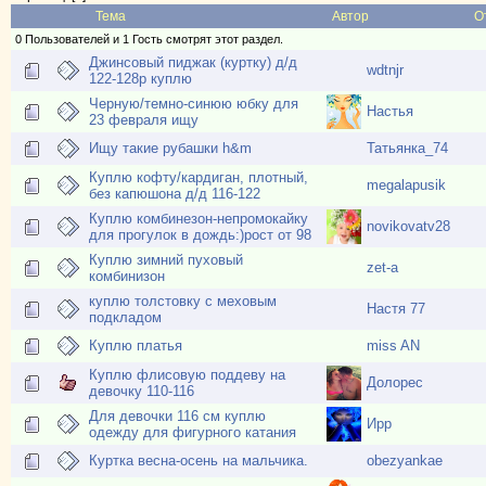
Тема
Автор
О
0 Пользователей и 1 Гость смотрят этот раздел.
Джинсовый пиджак (куртку) д/д
wdtnjr
122-128р куплю
Черную/темно-синюю юбку для
Настья
23 февраля ищу
Ищу такие рубашки h&m
Татьянка_74
Куплю кофту/кардиган, плотный,
megalapusik
без капюшона д/д 116-122
Куплю комбинезон-непромокайку
novikovatv28
для прогулок в дождь:)рост от 98
Куплю зимний пуховый
zet-a
комбинизон
куплю толстовку с меховым
Настя 77
подкладом
Куплю платья
miss AN
Куплю флисовую поддеву на
Долорес
девочку 110-116
Для девочки 116 см куплю
Ирр
одежду для фигурного катания
Куртка весна-осень на мальчика.
obezyankae