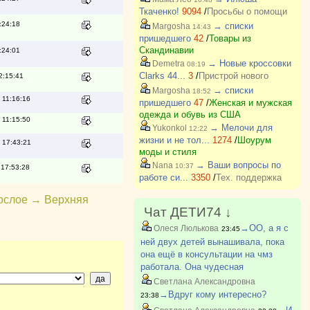
Ткаченко!
9094
/
Просьбы о помощи
:24:18
→ списки
Margosha
14:43
пришедшего
42
/
Товары из
Скандинавии
:24:01
→ Новые кроссовки
Demetra
08:19
Clarks 44...
3
/
Пристрой нового
2:15:41
→ списки
Margosha
18:52
 11:16:16
пришедшего
47
/
Женская и мужская
одежда и обувь из США
 11:15:50
→ Мелочи для
Yukonkol
12:22
жизни и не тол...
1274
/
Шоурум
 17:43:21
моды и стиля
→ Ваши вопросы по
Nana
10:37
 17:53:28
работе си...
3350
/
Тех. поддержка
ослое
→
Верхняя
Чат ДЕТИ74 ↓
→ОО, а я с
Олеся Люлькова
23:45
ней двух детей вынашивала, пока
она ещё в консультации на чмз
работала. Она чудесная
Светлана Александровна
→Вдруг кому интересно?
23:38