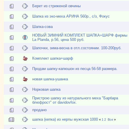
Берет из стриженой овчины
Шапка из эко-меха АРИНА 560р., с/з, Фокус
Шапка-сова
НОВЫЙ ЗИМНИЙ КОМПЛЕКТ ШАПКА+ШАРФ фирмы
La Planda, р.56, цена 500 руб.
Шапочки, зима-весна в отл.состоянии. 100-200руб.
Комплект шапка+шарф
Продам шапку-капюшон из песца 56-58 размера.
новая шапка-ушанка
Норковая шапка
Пристрою шапку из натурального меха "Барбара
блюфрост" от davidovfox.
продано
шапка (кепка) из нерпы мужская 1000
«
1
2
Все
»