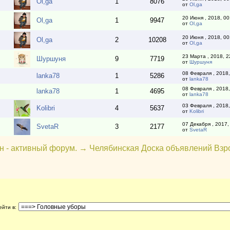
Ol,ga
1
8076
от
Ol,ga
20 Июня , 2018, 00
Ol,ga
1
9947
от
Ol,ga
20 Июня , 2018, 00
Ol,ga
2
10208
от
Ol,ga
23 Марта , 2018, 2
Шуршуня
9
7719
от
Шуршуня
08 Февраля , 2018,
lanka78
1
5286
от
lanka78
08 Февраля , 2018,
lanka78
1
4695
от
lanka78
03 Февраля , 2018,
Kolibri
4
5637
от
Kolibri
07 Декабря , 2017,
SvetaR
3
2177
от
SvetaR
н - активный форум.
→
Челябинская Доска объявлений Взр
ейти в
: