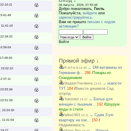
 22:10:11
06 Августа , 2026, 07:55:46
Добро пожаловать,
Гость
.
Пожалуйста,
войдите
или
23:41:49
зарегистрируйтесь
.
Вам не пришло
письмо с кодом
 11:41:16
активации?
 22:28:32
я
Войти
10:59:04
 17:48:40
Прямой эфир ↓
→ DM-витамины из
K-a-t-y-a
14:45
 23:02:10
Германии ф...
286
/
Товары из
Скандинавии
12:37:11
→ новости
Мадам Пчелкина
13:41
ТУТ
184
/
Вместе дешевле Сад
 23:55:36
огород
→ Белье для
Yukonkol
14:37
 23:51:39
женщин с пышным...
192
/
Шоурум
моды и стиля
, 10:24:30
→ Сдам 3-ую
fatka1983
10:11
квартиру на озе...
150
/
, 11:41:04
а
Недвижимость
→ Илюша
:24:27
Мама Лео
16:48