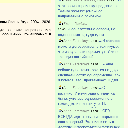
→И
Светлана Александровна
23:38
этот вариант ребенку предлагала.
Только заочное (смежное
направление с основной
специальностью). Многое
вы Иван и Аида 2004 - 2026.
Елена Грибакина
перезачесть можно.Как диплом
→необязательно совсем, но
зделов сайта запрещена без
23:03
получает, пишет заявление на
е сообщений, публикуемых в
надо понимать, куда идем
платное.
→И заранее
Anna Zaretskaya
23:03
можете договориться в техникуме,
что из вуза вам перезачтут. У меня
так один английский
перезачитывал, ну и всякие другие
→А еще
Anna Zaretskaya
23:01
дисциплины, которые совпадут,
сейчас одна тема - учатся на двух
колледж тоже примет, так что все
специальностях одновременно. Как
вообще 100% реально.
я поняла, это "прокатывает" и для
колледжа, и для вуза. Поскольку
→О,
Anna Zaretskaya
22:58
только ВТОРОЕ образование
разумно. У меня одна студентка
данного уровня будет платным,
была, училась одновременно в
пока человек не получил ?
колледже и в институте. Ну
тяжеловастенько ей было, однако
→ОГЭ
Anna Zaretskaya
22:57
справлялась. Это реально хорошая
ВСЕГДА идет только из открытого
тема.
банка заданий. Этот банк есть в
доступе, и теоретически можно все