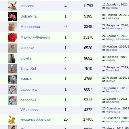
12 Декабря , 2020,
panilana
4
11793
от
panilana
08 Ноября , 2020, 
DolceVita
1
5395
от
DolceVita
22 Февраля , 2020,
Монорожка
0
3348
от
Монорожка
24 Декабря , 2019,
Мамуля-Женюля
1
13170
от
Мамуля-Женюл
30 Ноября , 2019, 
инесска
1
6520
от
инесска
30 Октября , 2019,
violeta
4
9652
от
violeta
15 Февраля , 2019,
TanyaSol
5
7510
от
TanyaSol
21 Января , 2019, 
ямама
1
4788
от
ямама
10 Декабря , 2018,
babochka
1
6007
от
babochka
10 Декабря , 2018,
babochka
1
5313
от
babochka
25 Сентября , 2018
VSvetlana
1
4372
от
VSvetlana
19 Сентября , 2018
киска-мурррыска
25
17405
от
киска-мурррыск
20 Июня , 2018, 00