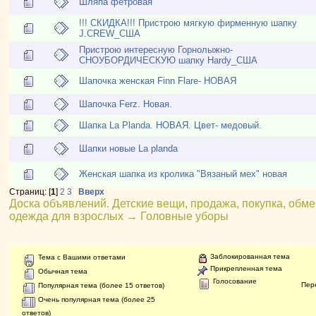
Шляпа фетровая
!!! СКИДКА!!! Пристрою мягкую фирменную шапку
J.CREW_США
Пристрою интересную Горнолыжно-
СНОУБОРДИЧЕСКУЮ шапку Hardy_США
Шапочка женская Finn Flare- НОВАЯ
Шапочка Ferz. Новая.
Шапка La Planda. НОВАЯ. Цвет- медовый.
Шапки новые La planda
Женская шапка из кролика "Вязаный мех" новая
Страниц: [
1
]
2
3
Вверх
Доска объявлений. Детские вещи, продажа, покупка, обме
одежда для взрослых
→
Головные уборы
Заблокированная тема
Тема с Вашими ответами
Прикрепленная тема
Обычная тема
Голосование
Пер
Популярная тема (более 15 ответов)
Очень популярная тема (более 25
ответов)