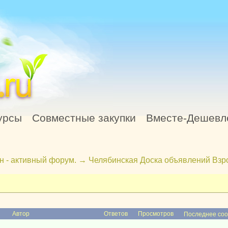
урсы
Совместные закупки
Вместе-Дешевл
н - активный форум.
→
Челябинская Доска объявлений Взр
Автор
Ответов
Просмотров
Последнее со