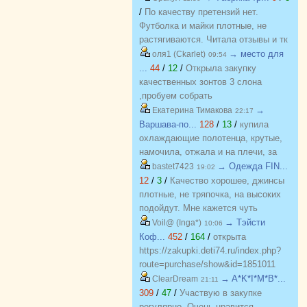
всегда оперативно отвечает, с
/
По качеству претензий нет.
удовольствием буду участвовать
Футболка и майки плотные, не
еще!
растягиваются. Читала отзывы и тк
люблю не в облипку вещи, на свой
→ место для
оля1 (Ckarlet)
09:54
46р-р заказала все вещи 48, все
...
44
/
12
/
Открыла закупку
равно получилось в облипку, и на
качественных зонтов 3 слона
мой взгляд на рост 165-168
,пробуем собрать
женский, у меня 173 мне
https://zakupki.deti74.ru/index.php?
→
Екатерина Тимакова
22:17
коротковато, но ношу все вещи с
route=purchase/show&id=1851321
Варшава-по...
128
/
13
/
купила
юбками не заправляя.
охлаждающие полотенца, крутые,
намочила, отжала и на плечи, за
счет сетчатого переплетения при
→ Одежда FIN...
bastet7423
19:02
малейшем дуновении ветерка идет
12
/
3
/
Качество хорошее, джинсы
приятное охлаждение. Мне очень
плотные, не тряпочка, на высоких
понравилось, рекомендую.
подойдут. Мне кажется чуть
Отличные полотенца, мяконькие,
маломерят, для определения с
→ Тэйсти
Voil@ (Inga*)
10:06
хорошо впитывают. Спасибо за
размером заказывала на вб. Мне 31
Коф...
452
/
164
/
открыта
подарочек и что получилось учесть
размер подошел на об 94, есть
https://zakupki.deti74.ru/index.php?
пожелания по цвету!!! Отличный
небольшой запас, в талии чуть
route=purchase/show&id=1851011
организатор, всегда поможет с
ушила. В 30 тоже наверное влезла
→ A*K*I*M*B*...
ClearDream
21:11
выбором!
бы, но в хб лучше чтобы было
309
/
47
/
Участвую в закупке
посвободней.
регулярно. Очень нравится