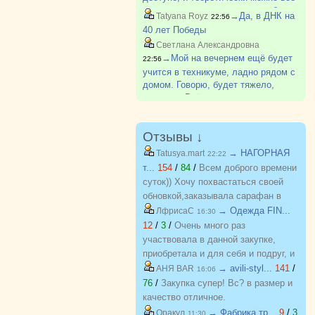
задания из него прорешать, и будет
→Да, в ДНК на
Tatyana Royz
22:56
всем счастье. ОГЭ - совершенно
40 лет Победы
прозрачный и легкий экзамен, там
Светлана Александровна
не может быть "раз?
→Мой на вечернем ещё будет
22:56
учится в техникуме, ладно рядом с
домом. Говорю, будет тяжело,
бросишь. Всё равно бесплатно.
Отзывы ↓
→ НАГОРНАЯ
Tatusya.mart
22:22
т...
154
/
84
/
Всем доброго времени
суток)) Хочу похвастаться своей
обновкой,заказывала сарафан в
закупке (Нагорная трикотаж) и
→ Одежда FIN...
ЛфрисаС
16:30
осталась в полном восторге от
12
/
3
/
Очень много раз
качества)) Соответствие
участвовала в данной закупке,
размерности и качество Выше
приобретала и для себя и подруг, и
всяких похвал))
джинсы, и джемпера, и платья, и
→ avili-styl...
141
/
АНЯ BAR
16:06
блузки, вещи качественные,
76
/
Закупка супер! Вс? в размер и
соответствуют размеру и
качество отличное.
описанию, организатор умничка
→ Фабрика тр...
9
/
3
Оракул
11:30