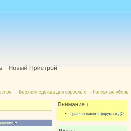
е
Новый Пристрой
ослое
→
Верхняя одежда для взрослых
→
Головные уборы
Внимание ↓
Правила нашего форума и ДО
общение
Вход ↓