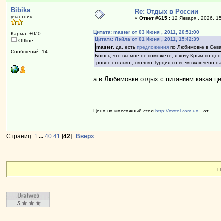
Bibika
Re: Отдых в России
участник
«
Ответ #615 :
12 Января , 2026, 15
Цитата: master от 03 Июня , 2011, 20:51:00
Карма: +0/-0
Цитата: Лэйла от 01 Июня , 2011, 15:42:39
Offline
master
, да, есть
предложения
по Любимовке в Сева
Сообщений: 14
Боюсь, что вы мне не поможете, я хочу Крым по цен
ровно столько , сколько Турция со всем включено н
а в Любимовке отдых с питанием какая ц
Цена на массажный стол
http://mstol.com.ua
- от
Страниц:
1
...
40
41
[
42
]
Вверх
П