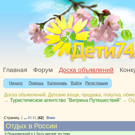
Главная
Форум
Доска объявлений
Конк
Начало
Помощь
Календарь
Войти
Регистрация
Доска объявлений. Детские вещи, продажа, покупка, обме
→
Туристическое агентство "Витрина Путешествий"
→
От
Страниц:
1
...
40
41
[
42
]
Вниз
Отдых в России
0 Пользователей и 1 Гость смотрят эту тему.