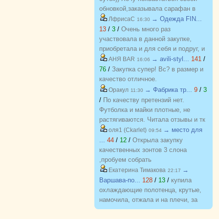
обновкой,заказывала сарафан в
закупке (Нагорная трикотаж) и
→ Одежда FIN...
ЛфрисаС
16:30
осталась в полном восторге от
13
/
3
/
Очень много раз
качества)) Соответствие
участвовала в данной закупке,
размерности и качество Выше
приобретала и для себя и подруг, и
всяких похвал))
джинсы, и джемпера, и платья, и
→ avili-styl...
141
/
АНЯ BAR
16:06
блузки, вещи качественные,
76
/
Закупка супер! Вс? в размер и
соответствуют размеру и
качество отличное.
описанию, организатор умничка
→ Фабрика тр...
9
/
3
Оракул
11:30
всегда оперативно отвечает, с
/
По качеству претензий нет.
удовольствием буду участвовать
Футболка и майки плотные, не
еще!
растягиваются. Читала отзывы и тк
люблю не в облипку вещи, на свой
→ место для
оля1 (Ckarlet)
09:54
46р-р заказала все вещи 48, все
...
44
/
12
/
Открыла закупку
равно получилось в облипку, и на
качественных зонтов 3 слона
мой взгляд на рост 165-168
,пробуем собрать
женский, у меня 173 мне
https://zakupki.deti74.ru/index.php?
→
Екатерина Тимакова
22:17
коротковато, но ношу все вещи с
route=purchase/show&id=1851321
Варшава-по...
128
/
13
/
купила
юбками не заправляя.
охлаждающие полотенца, крутые,
намочила, отжала и на плечи, за
счет сетчатого переплетения при