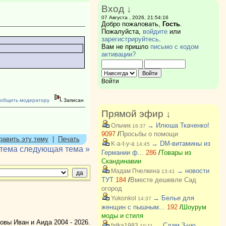
Вход ↓
07 Августа , 2026, 21:54:16
Добро пожаловать,
Гость
.
Пожалуйста,
войдите
или
зарегистрируйтесь
.
Вам не пришло
письмо с кодом
активации?
Войти
общить модератору
Записан
Прямой эфир ↓
→ Илюша Ткаченко!
Ольчик
16:37
9097
/
Просьбы о помощи
равить эту тему
|
Печать
→ DM-витамины из
K-a-t-y-a
14:45
 тема
следующая тема »
Германии ф...
286
/
Товары из
Скандинавии
→ новости
Мадам Пчелкина
13:41
ТУТ
184
/
Вместе дешевле Сад
огород
→ Белье для
Yukonkol
14:37
женщин с пышным...
192
/
Шоурум
моды и стиля
вы Иван и Аида 2004 - 2026.
→ Сдам 3-ую
fatka1983
10:11