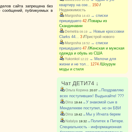
квартиру на озе...
150
/
зделов сайта запрещена без
Недвижимость
е сообщений, публикуемых в
→ списки
Margosha
14:43
пришедшего
42
/
Товары из
Скандинавии
→ Новые кроссовки
Demetra
08:19
Clarks 44...
3
/
Пристрой нового
→ списки
Margosha
18:52
пришедшего
47
/
Женская и мужская
одежда и обувь из США
→ Мелочи для
Yukonkol
12:22
жизни и не тол...
1274
/
Шоурум
моды и стиля
Чат ДЕТИ74 ↓
→Поздравляю
Ольга Корина
20:07
всех поступивших! Выдыхайте! ???
→У знакомой сын в
Dina
19:44
Менделееве поступил, но он БВИ
→Мы у Игната берем
Dina
19:42
→Политех в Питере.
Natalya
19:32
Специальность - информационная