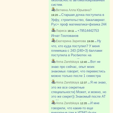
безопасность автоматизированных
систем.
Веткина Алла Юрьевна?
→Старшая дочка поступила в
19:20
Урфу, строительство, бакалавриат.
Рус+ проф математика+физика 244
балла.
→+79514442753
Лариса
19:11
Игнат Гоолованов
→Ну
Екатерина Зарипова
19:08
что, кто куда поступил? У меня
племяшка с 243 (240+3) баллами
поступила в Росбиотех на
химтехнологию. Изначально еще
→Вот не
Anna Zaretskaya
12:40
рассматривала Менделеевку, но по
знаю про сейчас, опыт моих
сравнению с прошлым годом
знакомых говорит, что перевестись
проходной вырос с 225 до 250 ?
можно только после 1 семестра
Кстати, 3?
первого курса и только туда, где
→Я не знаю,
Anna Zaretskaya
12:37
академическая разница не
это же все секретные
превышает 8 баллов. Там сейчас
специальности) Может, и можно, но
какие-то препоны. Раньше студент?
это же секрет)) Знакомый после АТ
на Машгородке работает (но у него
→И мне
Anna Zaretskaya
12:35
тоже секретная специальность) в
говорили, что какие-то еще
КБ (конструкторское бюро, не
внезапные там в ИТМО были