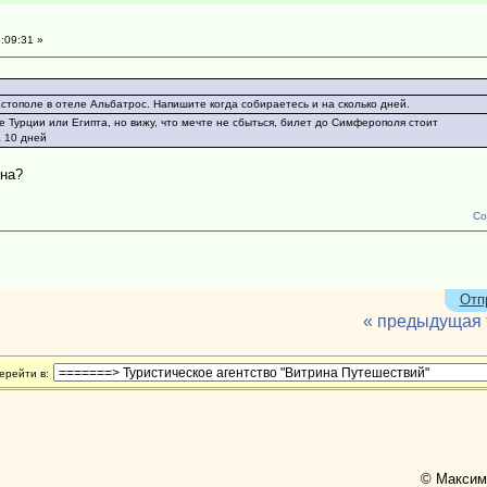
:09:31 »
стополе в отеле Альбатрос. Напишите когда собираетесь и на сколько дней.
е Турции или Египта, но вижу, что мечте не сбыться, билет до Симферополя стоит
а 10 дней
ена?
Со
Отп
« предыдущая
ерейти в:
© Максимо