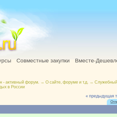
урсы
Совместные закупки
Вместе-Дешевл
н - активный форум.
→
О сайте, форуме и т.д.
→
Служебный
дых в России
« предыдущая 
Отп