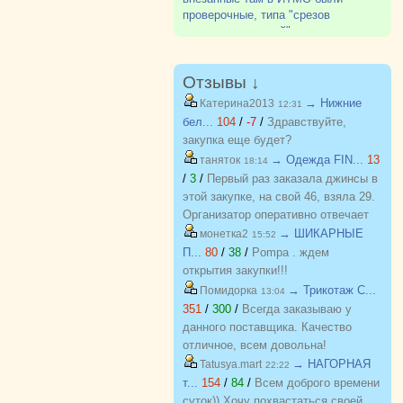
магазин). Все хорошо.
проверочные, типа "срезов
остаточных знаний", и чуть не
полкурса вылетели. Не было
остаточных знаний...
Отзывы ↓
→ Нижние
Катерина2013
12:31
бел...
104
/
-7
/
Здравствуйте,
закупка еще будет?
→ Одежда FIN...
13
таняток
18:14
/
3
/
Первый раз заказала джинсы в
этой закупке, на свой 46, взяла 29.
Организатор оперативно отвечает
на вопросы. Спасибо!!!
→ ШИКАРНЫЕ
монетка2
15:52
П...
80
/
38
/
Pompa . ждем
открытия закупки!!!
→ Трикотаж C...
Помидорка
13:04
351
/
300
/
Всегда заказываю у
данного поставщика. Качество
отличное, всем довольна!
→ НАГОРНАЯ
Tatusya.mart
22:22
т...
154
/
84
/
Всем доброго времени
суток)) Хочу похвастаться своей