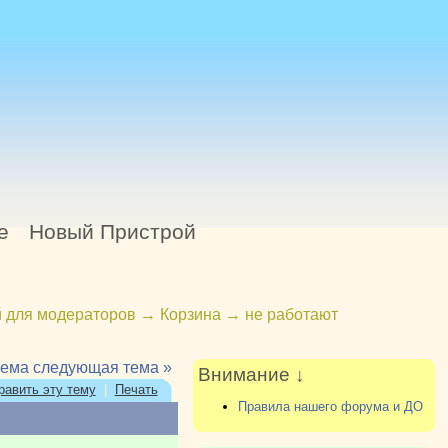
е
Новый Пристрой
 для модераторов
→
Корзина
→
не работают
тема
следующая тема »
Внимание ↓
равить эту тему
|
Печать
Правила нашего форума и ДО