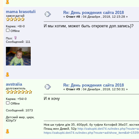
mama krasotuli
Re: День рождения сайта 2018
завсегдатай
«
Ответ #8 :
04 Декабря , 2018, 12:15:28 »
И мы хотим, может быть откроете доп.запись)?
Карма: +8/-0
Offline
Пол:
Сообщений: 111
avstralia
Re: День рождения сайта 2018
долгожитель
«
Ответ #9 :
04 Декабря , 2018, 12:50:31 »
И я хочу
Карма: +54/-0
Offline
Сообщений: 1073
Детский мир, цирк,
ЮУрГУ
Нов шк туфли д/м 35, 400руб, бу туфли Котофей 36и37, костю
Плащ жен Дивей, 52р
http://zakupki.deti74.ru/index.php?route
https://zakupki.deti74.ru/index.php?route=ad/show_item&id=1535