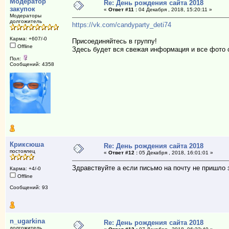
Модератор
Re: День рождения сайта 2018
закупок
«
Ответ #11 :
04 Декабря , 2018, 15:20:11 »
Модераторы
долгожитель
https://vk.com/candyparty_deti74
Карма: +607/-0
Присоединяйтесь в группу!
Offline
Здесь будет вся свежая информация и все фото 
Пол:
Сообщений: 4358
Криксюша
Re: День рождения сайта 2018
постоялец
«
Ответ #12 :
05 Декабря , 2018, 16:01:01 »
Здравствуйте а если письмо на почту не пришло 
Карма: +4/-0
Offline
Сообщений: 93
n_ugarkina
Re: День рождения сайта 2018
долгожитель