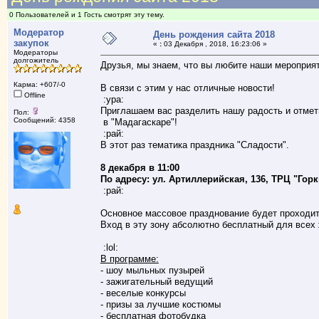
0 Пользователей и 1 Гость смотрят эту тему.
Модератор
День рождения сайта 2018
закупок
«
:
03 Декабря , 2018, 16:23:06 »
Модераторы
долгожитель
Друзья, мы знаем, что вы любите наши мероприят
Карма: +607/-0
В связи с этим у нас отличные новости!
Offline
:ура:
Приглашаем вас разделить нашу радость и отмет
Пол:
Сообщений: 4358
в "Мадагаскаре"!
:рай:
В этот раз тематика праздника "Сладости".
8 декабря в 11:00
По адресу: ул. Артиллерийская, 136, ТРЦ "Горки
:рай:
Основное массовое празднование будет проходить
Вход в эту зону абсолютно бесплатный для всех 
:lol:
В программе:
- шоу мыльных пузырей
- зажигательный ведущий
- веселые конкурсы
- призы за лучшие костюмы
- бесплатная фотобудка