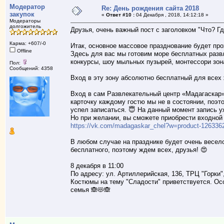
Модератор
Re: День рождения сайта 2018
закупок
«
Ответ #10 :
04 Декабря , 2018, 14:12:18 »
Модераторы
долгожитель
Друзья, очень важный пост с заголовком "Что? Гд
Карма: +607/-0
Итак, основное массовое празднование будет прох
Offline
Здесь для вас мы готовим море бесплатных развл
конкурсы, шоу мыльных пузырей, монтессори зона
Пол:
Сообщений: 4358
Вход в эту зону абсолютно бесплатный для всех
Вход в сам Развлекательный центр «Мадагаскар»
карточку каждому гостю мы не в состоянии, поэт
успел записаться. 😇 На данный момент запись у
Но при желании, вы сможете приобрести входной
https://vk.com/madagaskar_chel?w=product-12633
В любом случае на празднике будет очень весело
бесплатного, поэтому ждем всех, друзья! 😍
8 декабря в 11:00
По адресу: ул. Артиллерийская, 136, ТРЦ "Горки",
Костюмы на тему "Сладости" приветствуется. Ос
семья 🙈😻🙈