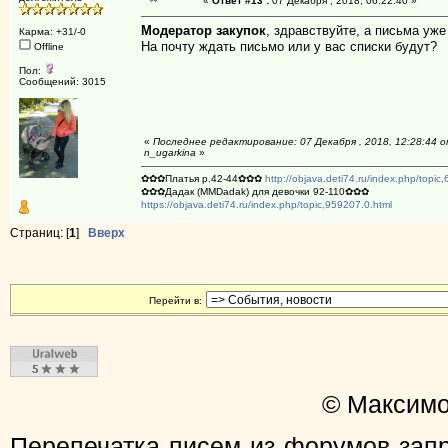
«
Ответ #13 :
07 Декабря , 2018, 06:22:40 »
Модератор закупок
, здравствуйте, а письма уж
Карма: +31/-0
На почту ждать письмо или у вас списки будут?
Offline
Пол:
Сообщений: 3015
«
Последнее редактирование: 07 Декабря , 2018, 12:28:44 
n_ugarkina
»
✿✿✿Платья р.42-44✿✿✿
http://objava.deti74.ru/index.php/t
✿✿✿Дадак (MMDadak) для девочки 92-110✿✿✿
https://objava.deti74.ru/index.php/topic,959207.0.html
Страниц: [
1
]
Вверх
Перейти в:
© Максимо
Перепечатка писем из форумов зап