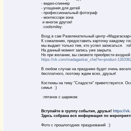
- видео-спиннер
- угощения для детей
- профессиональный фотограф
- монтессори зона
и многое другое!
:coolsmiley:
Вход в сам Развлекательный центр «Мадагаскар»
К сожалению, предоставить карточку каждому гос
мы выдает только тем, кто успел записаться. :roll
На данный момент запись уже закрыта.
Но при желании, вы сможете приобрести входной
https://vk.com/madagaskar_chel?w=product-12633
В любом случае на празднике будет очень весело
бесплатного, поэтому ждем всех, друзья!
Костюмы на тему "Сладости" приветствуется. Ос
семья :)
:пятачок с шариком:
Вступайте в группу события, друзья!
https://v
Здесь собрана вся информация по мероприяти
Фото с прошлогодних празднований :)