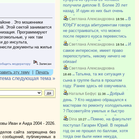
школы идти работать на завод. Как-
получили диплом 8. Более 20 лет
то так.
назад. И один из них был очень
умный парень из деревни, не
→В
Светлана Александровна
18:56
хватало денег, приходилось
айоне . Это мошенники
ЮУрГУ всегда абитуриентам говоря
й. Этой сектой занимается
работать и много пропускать. Был
не расстраиваться, что можно
ганизация. Программируют
самым лучшим в группе. И так
после первого курса перевестись
огомольные, у них там
бывает.
на др. факультет. Смотрю по
и до инсульта,
→И
Светлана Александровна
18:54
Вынесли документы на жилье
вакантным местам в ЮУрГУ с
самое интересное, имеет право
каждым курсом всё больше
перепоступить, никому ничего не
свободных мест и больше!
обязан!
общить модератору
Записан
Светлана Александровна
равить эту тему
|
Печать
→Татьяна, та же ситуация у
18:46
 тема
следующая тема »
сына в группе была в прошлом
году. Ранее здесь её озвучивала.
Студент с долгами (старший курс)
→Добрый
Наталья Бефус
11:36
опять поступал для подстраховки и
день. ? Кто недавно обращался к
не стал учится, тк долги успел
мастерам по ремонту холодильника
закрыть. Но у меня чего-то други?
? Посоветуйте умелых и быстро
приезжающих пожалуйста ?
→Помню, на факультет
Dina
10:27
вы Иван и Аида 2004 - 2026.
поступал Гагарин Юрий. В первый
год он не прошел по баллам, хотя
зделов сайта запрещена без
тогда они были ниже некуда,
е сообщений, публикуемых в