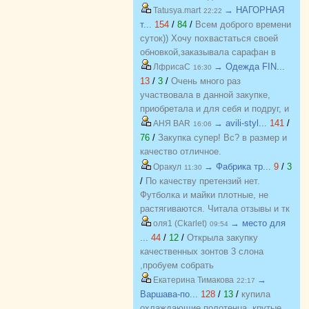
→ НАГОРНАЯ
Tatusya.mart
22:22
т...
154
/
84
/
Всем доброго времени
суток)) Хочу похвастаться своей
обновкой,заказывала сарафан в
закупке (Нагорная трикотаж) и
→ Одежда FIN...
ЛфрисаС
16:30
осталась в полном восторге от
13
/
3
/
Очень много раз
качества)) Соответствие
участвовала в данной закупке,
размерности и качество Выше
приобретала и для себя и подруг, и
всяких похвал))
джинсы, и джемпера, и платья, и
→ avili-styl...
141
/
АНЯ BAR
16:06
блузки, вещи качественные,
76
/
Закупка супер! Вс? в размер и
соответствуют размеру и
качество отличное.
описанию, организатор умничка
→ Фабрика тр...
9
/
3
Оракул
11:30
всегда оперативно отвечает, с
/
По качеству претензий нет.
удовольствием буду участвовать
Футболка и майки плотные, не
еще!
растягиваются. Читала отзывы и тк
люблю не в облипку вещи, на свой
→ место для
оля1 (Ckarlet)
09:54
46р-р заказала все вещи 48, все
...
44
/
12
/
Открыла закупку
равно получилось в облипку, и на
качественных зонтов 3 слона
мой взгляд на рост 165-168
,пробуем собрать
женский, у меня 173 мне
https://zakupki.deti74.ru/index.php?
→
Екатерина Тимакова
22:17
коротковато, но ношу все вещи с
route=purchase/show&id=1851321
Варшава-по...
128
/
13
/
купила
юбками не заправляя.
охлаждающие полотенца, крутые,