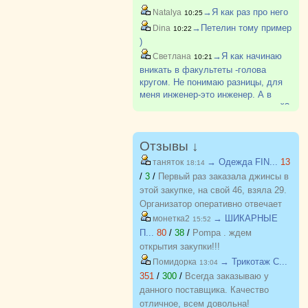
наверно самые низкие во всем
→Я как раз про него
Natalya
10:25
ЮУрГу. Вроде позже поступил, но
→Петелин тому пример
Dina
10:22
не знаю, окончил или нет
)
→Я как начинаю
Светлана
10:21
вникать в факультеты -голова
кругом. Не понимаю разницы, для
меня инженер-это инженер. А в
каждом вузе столько направлений?
Отзывы ↓
→ Одежда FIN...
13
таняток
18:14
/
3
/
Первый раз заказала джинсы в
этой закупке, на свой 46, взяла 29.
Организатор оперативно отвечает
на вопросы. Спасибо!!!
→ ШИКАРНЫЕ
монетка2
15:52
П...
80
/
38
/
Pompa . ждем
открытия закупки!!!
→ Трикотаж C...
Помидорка
13:04
351
/
300
/
Всегда заказываю у
данного поставщика. Качество
отличное, всем довольна!