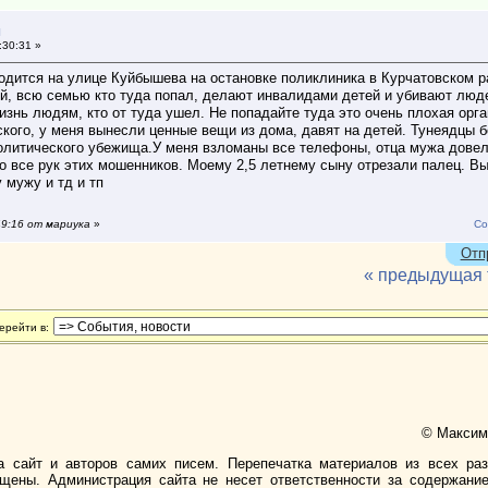
и
:30:31 »
ходится на улице Куйбышева на остановке поликлиника в Курчатовском р
ей, всю семью кто туда попал, делают инвалидами детей и убивают люде
изнь людям, кто от туда ушел. Не попадайте туда это очень плохая ор
кого, у меня вынесли ценные вещи из дома, давят на детей. Тунеядцы б
политического убежища.У меня взломаны все телефоны, отца мужа довел
то все рук этих мошенников. Моему 2,5 летнему сыну отрезали палец. 
 мужу и тд и тп
49:16 от мариука
»
Со
Отп
« предыдущая
ерейти в:
© Максимо
а сайт и авторов самих писем. Перепечатка материалов из всех ра
ищены. Администрация сайта не несет ответственности за содержани