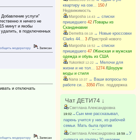
квартиру на озе...
150
/
Недвижимость
: Добавление услуги"
→ списки
Margosha
14:43
тественно я ничего не
пришедшего
42
/
Товары из
15 минут и якобы
Скандинавии
о удалить, в подключенных
→ Новые кроссовки
Demetra
08:19
Clarks 44...
3
/
Пристрой нового
→ списки
Margosha
18:52
общить модератору
Записан
пришедшего
47
/
Женская и мужская
одежда и обувь из США
→ Мелочи для
Yukonkol
12:22
жизни и не тол...
1274
/
Шоурум
моды и стиля
→ Ваши вопросы по
Nana
10:37
работе си...
3350
/
Тех. поддержка
живать и отключать
Чат ДЕТИ74 ↓
Светлана Александровна
→Сын мне рассказывал,
19:02
парень учится у них, из рабочей
семьи. Мать была против
поступления в ВУЗ(парень
→У
Светлана Александровна
18:59
поступил). Говорила ему после
общить модератору
Записан
супруга из группы 20 человек