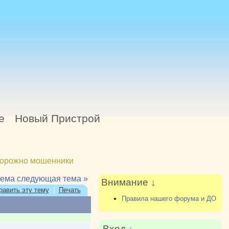
е
Новый Пристрой
орожно мошенники
тема
следующая тема »
Внимание ↓
равить эту тему
|
Печать
Правила нашего форума и ДО
Вход ↓