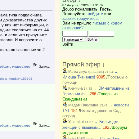
07 Августа , 2026, 01:31:39
Добро пожаловать,
Гость
.
Пожалуйста,
войдите
или
 сама типа подключила.
зарегистрируйтесь
.
и доказательства других
Вам не пришло
письмо с кодом
 у них нет информации, о
активации?
удьте сослаться на ст. 44
а, и если что припугните
писали. И попросите о
Войти
твета на заявление за 2
Прямой эфир ↓
общить модератору
Записан
→
Мама двух красавиц
21:04
Илюша Ткаченко!
9095
/
Просьбы о
ad/show_item&id=153595
помощи
→ DM-витамины из
K-a-t-y-a
14:45
Германии ф...
286
/
Товары из
Скандинавии
→ новости
Мадам Пчелкина
13:41
ТУТ
184
/
Вместе дешевле Сад
огород
→ Белье для
Yukonkol
14:37
общить модератору
Записан
женщин с пышным...
192
/
Шоурум
моды и стиля
→ Сдам 3-ую
fatka1983
10:11