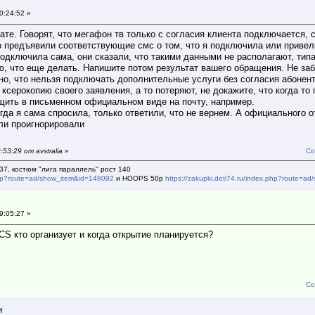
0:24:52 »
рате. Говорят, что мегафон тв только с согласия клиента подключается,
во предъявили соответствующие смс о том, что я подключила или привел
подключила сама, они сказали, что такими данными не располагают, типа
ю, что еще делать. Напишите потом результат вашего обращения. Не заб
ано, что нельзя подключать дополнительные услуги без согласия абонент
ксерокопию своего заявления, а то потеряют, не докажите, что когда то 
щить в письменном официальном виде на почту, например.
огда я сама спросила, только ответили, что не вернем. А официального о
 ли проигнорировали
53:29 от avstralia
»
Со
37, костюм "лига параллель" рост 140
.php?route=ad/show_item&id=148092
и HOOPS 50р
https://zakupki.deti74.ru/index.php?route=
9:05:27 »
S кто организует и когда открытие планируется?
Со
и