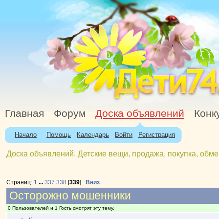
Главная
Форум
Доска объявлений
Конк
Начало
Помощь
Календарь
Войти
Регистрация
Доска объявлений. Детские вещи, продажа, покупка, обме
Страниц:
1
...
337
338
[
339
]
Вниз
Осторожно мошенники
0 Пользователей и 1 Гость смотрят эту тему.