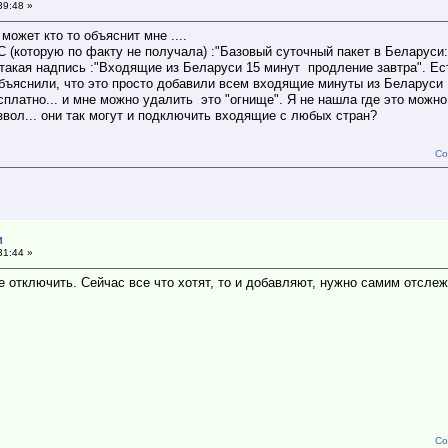
39:48 »
ожет кто то объяснит мне ....
 (которую по факту не получала) :"Базовый суточный пакет в Беларуси
 такая надпись :"Входящие из Беларуси 15 минут продление завтра". Ес
ъяснили, что это просто добавили всем входящие минуты из Беларуси 
сплатно... и мне можно удалить это "огнище". Я не нашла где это можн
извол... они так могут и подключить входящие с любых стран?
Со
и
31:44 »
те отключить. Сейчас все что хотят, то и добавляют, нужно самим отсле
Со