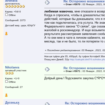
avstralia
Re: Осторожно мошенники
долгожитель
«
Ответ #5070 :
03 Января , 2021, 0
любимая мамочка
, мне отказали в возв
Карма: +54/-0
Когда я спросила, чтобы в доказательст
Offline
действий, которые бы доказывали, что я 
Сообщений: 1073
том как подключилась эта услуга. Не зна
Детский мир, цирк, ЮУрГУ
Федерального закона "О связи", где сказ
жалобой в роскомнадзор. И еще возьмите 
результате рассмотрения заявления сооб
А то они мне в чате в личном кабинете, к
месяца, так и не было, то ли потеряли то
«
Последнее редактирование: 03 Января , 2021, 02:
Нов шк туфли д/м 35, 400руб, бу туфли Котофей 36и
Плащ жен Дивей, 52р
http://zakupki.deti74.ru/index
Nikolaeva
Re: Осторожно мошенники
активный участник
«
Ответ #5071 :
03 Января , 2022, 0
Добрый день! Подскажите закупка C*R*O*C
Карма: +1/-0
Offline
Сообщений: 27
Дусенька
Re: Осторожно мошенник