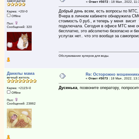
завсегдатай
«
Ответ #5072 :
18 Мая , 2022, 11:
Добрый день всем, есть вопросы по МТС, м
Карма: +20/-0
Вчера в личном кабинете обнаружила СМС
Offline
стоимость 0 руб., и теперь у меня висит
Пол:
подключала. Сегодня в офисе МТС мне об
Сообщений: 320
бесплатно, это абсолютно безопасно и бе
услугах нет.. что это вообще за самопро
Обслуживание кулеров для воды.
Данилы мама
Re: Осторожно мошенник
вечный житель
«
Ответ #5073 :
18 Мая , 2022, 13:
Дусенька
, позвоните оператору, попроси
Карма: +2115/-0
Offline
Пол:
Сообщений: 23862