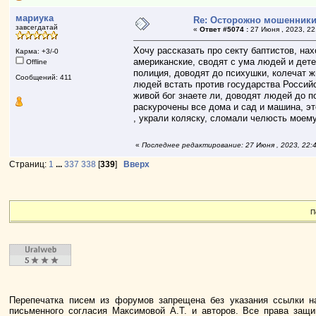
мариука
Re: Осторожно мошенник
завсегдатай
«
Ответ #5074 :
27 Июня , 2023, 22
Хочу рассказать про секту баптистов, на
Карма: +3/-0
американские, сводят с ума людей и дет
Offline
полиция, доводят до психушки, колечат ж
Сообщений: 411
людей встать против государства Российс
живой бог знаете ли, доводят людей до 
раскурочены все дома и сад и машина, э
, украли коляску, сломали челюсть моему
«
Последнее редактирование: 27 Июня , 2023, 22:
Страниц:
1
...
337
338
[
339
]
Вверх
П
Перепечатка писем из форумов запрещена без указания ссылки н
письменного согласия Максимовой А.Т. и авторов. Все права защ