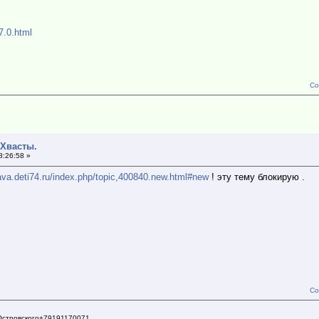
7.0.html
Со
 Хвасты.
8:26:58 »
java.deti74.ru/index.php/topic,400840.new.html#new
! эту тему блокирую .
Со
Островского+79191170071