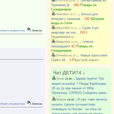
→ DM-витамины из
K-a-t-y-a
14:45
Германии ф...
286
/
Товары из
Скандинавии
→ Белье для
Yukonkol
14:37
женщин с пышным...
192
/
Шоурум
моды и стиля
→ Сдам 3-ую
fatka1983
10:11
общить модератору
Записан
квартиру на озе...
150
/
Недвижимость
→ списки
Margosha
14:43
пришедшего
42
/
Товары из
Скандинавии
→ Новые кроссовки
Demetra
08:19
Clarks 44...
3
/
Пристрой нового
Чат ДЕТИ74 ↓
→Здравствуйте! Три
Анна
19:36
акции на выбор ? Пицца Карбонара
20 за 1р при заказе от 995р
Промокод: CARB20 Соберите заказ
на 995р.. и укажите промокод -
→Я уже тоже билеты
Мария
19:36
пицца Карбонара 20 см появится в
общить модератору
Записан
купила. Целое путешествие
корзине за 1 р. Обязательно
планирую по Китаю.. но пока не
укажите телефон?
представлю, как потом не увижу