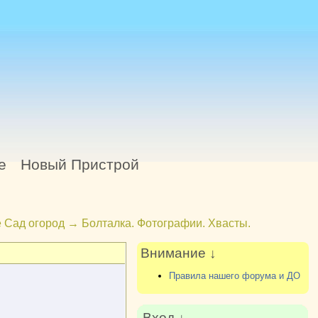
е
Новый Пристрой
 Сад огород
→
Болталка. Фотографии. Хвасты.
Внимание ↓
Правила нашего форума и ДО
Вход ↓