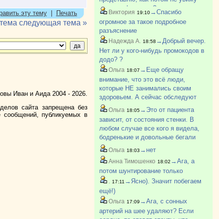
дочь до февраля ?
→Спасибо
Виктория
равить эту тему
|
Печать
19:10
огромное за такое подробное
 тема
следующая тема »
разъяснение
→Добрый вечер.
Надежда А.
18:58
Нет ли у кого-нибудь промокодов в
додо? ?
→Еще обращу
Ольга
18:07
внимание, что это всё люди,
которые НЕ занимались своим
вы Иван и Аида 2004 - 2026.
здоровьем. А сейчас обследуют
раньше, лекарства назначают,
зделов сайта запрещена без
→Это от пациента
Ольга
18:05
е сообщений, публикуемых в
отслеживают. Так что у нашего
зависит, от состояния стенки. В
поколения фора, я считаю.
любом случае все кого я видела,
бодренькие и довольные бегали
после операции
→нет
Ольга
18:03
→Ага, а
Анна Тимошенко
18:02
потом шунтирование только
→Ясно). Значит побегаем
.
17:11
ещё!)
→Ага, с сонных
Ольга
17:09
артерий на шее удаляют? Если