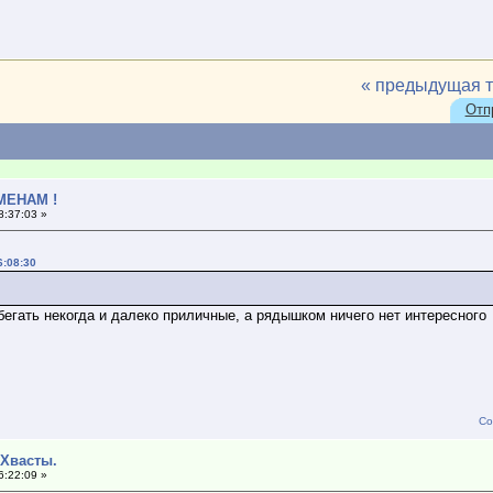
« предыдущая 
Отп
МЕНАМ !
8:37:03 »
6:08:30
бегать некогда и далеко приличные, а рядышком ничего нет интересного 
Со
 Хвасты.
6:22:09 »