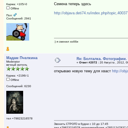
Семена теперь здесь
Карма: +105/-0
Offline
http://objava.deti74.ru/index.php/topic,40037
Пол:
Сообщений: 2941
:) я сменил хобби
Мадам Пчелкина
Re: Болталка. Фотографии.
Moderator
«
Ответ #2072 :
20 Августа , 2012, 0
вечный житель
открываю новую тему для хваст
http://ob
Карма: +2196/-1
Offline
Сообщений: 6230
тел +79823216578
Звонить СТРОГО в будни с 10 до 17:45
тел +79823216578 артиллерийская: +79511247837 