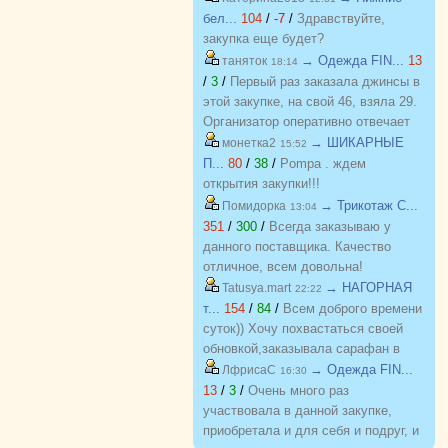
по отличной цене. Спасибо
бел...
104
/
-7
/
Здравствуйте,
организатору за возможность
закупка еще будет?
приобретать красивые вещи по
→ Одежда FIN...
13
таняток
18:14
приятным ценам. Желаю закупке
/
3
/
Первый раз заказала джинсы в
процветания и долгожительства
этой закупке, на свой 46, взяла 29.
Организатор оперативно отвечает
на вопросы. Спасибо!!!
→ ШИКАРНЫЕ
монетка2
15:52
П...
80
/
38
/
Pompa . ждем
открытия закупки!!!
→ Трикотаж C...
Помидорка
13:04
351
/
300
/
Всегда заказываю у
данного поставщика. Качество
отличное, всем довольна!
→ НАГОРНАЯ
Tatusya.mart
22:22
т...
154
/
84
/
Всем доброго времени
суток)) Хочу похвастаться своей
обновкой,заказывала сарафан в
закупке (Нагорная трикотаж) и
→ Одежда FIN...
ЛфрисаС
16:30
осталась в полном восторге от
13
/
3
/
Очень много раз
качества)) Соответствие
участвовала в данной закупке,
размерности и качество Выше
приобретала и для себя и подруг, и