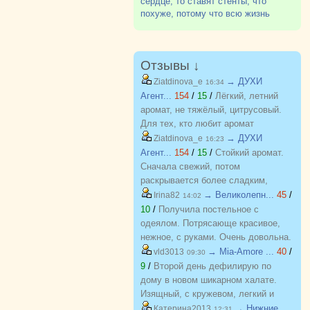
сердце, то ставят стенты, что
похуже, потому что всю жизнь
потом пить кроворазжижающее - у
подруги так 4 года назад
поставили. Есть протокол, по нему
операция показана, если б?
Отзывы ↓
→ ДУХИ
Ziatdinova_e
16:34
Агент...
154
/
15
/
Лёгкий, летний
аромат, не тяжёлый, цитрусовый.
Для тех, кто любит аромат
бергамота, грейпфрута. С хорошей
→ ДУХИ
Ziatdinova_e
16:23
стойкостью, на одежде еще долго
Агент...
154
/
15
/
Стойкий аромат.
держится потом.
Сначала свежий, потом
раскрывается более сладким,
пряным. Очень похож на оригинал,
→ Великолепн...
45
/
Irina82
14:02
почти не отличить.
10
/
Получила постельное с
одеялом. Потрясающе красивое,
нежное, с руками. Очень довольна.
Хочу еще! Спасибо
→ Mia-Amore ...
40
/
vld3013
09:30
9
/
Второй день дефилирую по
дому в новом шикарном халате.
Изящный, с кружевом, легкий и
красивый. Куплен на распродаже
→ Нижние
Катерина2013
12:31