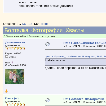
все что есть
свой вариант пишите в теме добавлю
Страниц:
1
...
137
138
[
139
]
Вниз
Болталка. Фотографии. Хвасты.
0 Пользователей и 1 Гость смотрят эту тему.
Долговчанка
Re: ! ГОЛОСОВАЛКА ПО СЕ
долгожитель
«
Ответ #2070 :
18 Августа , 2012, 0
Карма: +64/-0
Цитата: Красная_ШапТочка от 16 Августа , 2012, 1
Offline
Ludmila
, перехап
Пол:
Сообщений: 2338
делись, если перехап, а то по магазинам 
Саша (м)
Re: Болталка. Фотографии.
долгожитель
«
Ответ #2071 :
18 Августа , 2012, 1