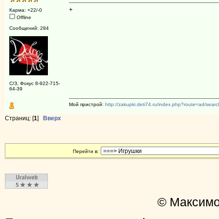
+
Карма: +22/-0
Offline
Сообщений: 284
С/З, Фокус 8-922-715-
64-39
Мой пристрой:
http://zakupki.deti74.ru/index.php?route=ad/sea
Страниц: [
1
]
Вверх
Перейти в:
© Максимо