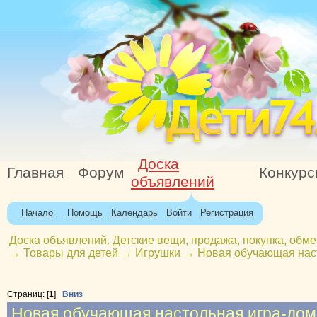
Доска
Главная
Форум
Конкур
объявлений
Начало
Помощь
Календарь
Войти
Регистрация
Доска объявлений. Детские вещи, продажа, покупка, обме
→
Товары для детей
→
Игрушки
→
Новая обучающая наст
Страниц: [
1
]
Вниз
Новая обучающая настольная игра-дом