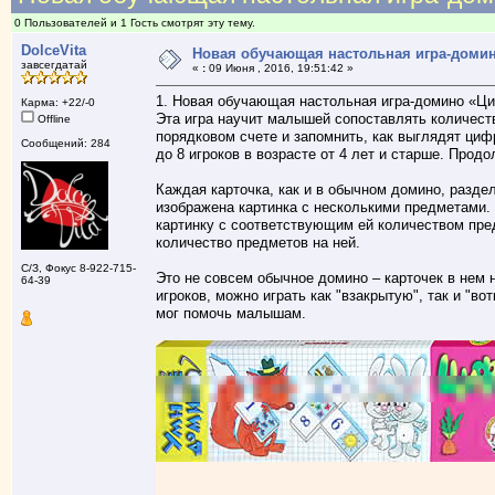
0 Пользователей и 1 Гость смотрят эту тему.
DolceVita
Новая обучающая настольная игра-домин
завсегдатай
«
:
09 Июня , 2016, 19:51:42 »
1. Новая обучающая настольная игра-домино «Ц
Карма: +22/-0
Эта игра научит малышей сопоставлять количест
Offline
порядковом счете и запомнить, как выглядят цифр
Сообщений: 284
до 8 игроков в возрасте от 4 лет и старше. Прод
Каждая карточка, как и в обычном домино, разде
изображена картинка с несколькими предметами. 
картинку с соответствующим ей количеством пре
количество предметов на ней.
С/З, Фокус 8-922-715-
Это не совсем обычное домино – карточек в нем н
64-39
игроков, можно играть как "взакрытую", так и "в
мог помочь малышам.