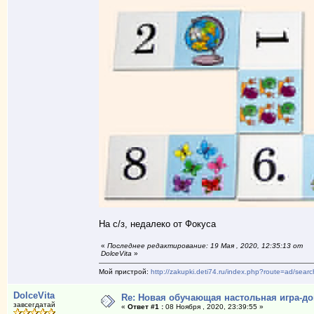
На с/з, недалеко от Фокуса
«
Последнее редактирование: 19 Мая , 2020, 12:35:13 от
DolceVita
»
Мой пристрой:
http://zakupki.deti74.ru/index.php?route=ad/sea
DolceVita
Re: Новая обучающая настольная игра-до
завсегдатай
«
Ответ #1 :
08 Ноября , 2020, 23:39:55 »