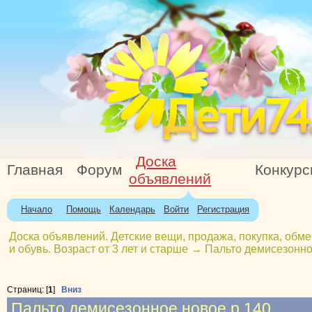
Доска
Главная
Форум
Конкур
объявлений
Начало
Помощь
Календарь
Войти
Регистрация
Доска объявлений. Детские вещи, продажа, покупка, обме
и обувь. Возраст от 3 лет и старше
→
Пальто демисезонно
Страниц: [
1
]
Вниз
Пальто демисезонное новое р.140