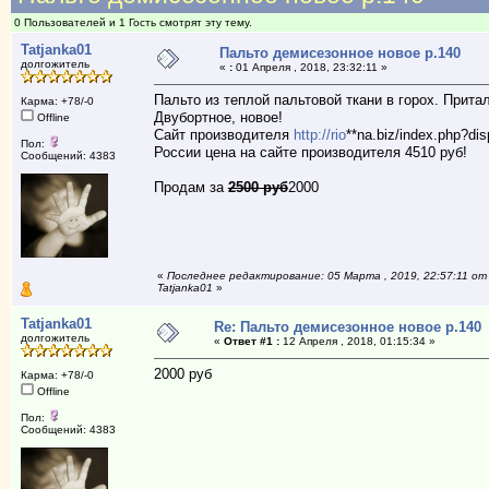
0 Пользователей и 1 Гость смотрят эту тему.
Tatjanka01
Пальто демисезонное новое р.140
долгожитель
«
:
01 Апреля , 2018, 23:32:11 »
Пальто из теплой пальтовой ткани в горох. Прита
Карма: +78/-0
Двубортное, новое!
Offline
Сайт производителя
http://rio
**na.biz/index.php?d
Пол:
России цена на сайте производителя 4510 руб!
Сообщений: 4383
Продам за
2500 руб
2000
«
Последнее редактирование: 05 Марта , 2019, 22:57:11 от
Tatjanka01
»
Tatjanka01
Re: Пальто демисезонное новое р.140
долгожитель
«
Ответ #1 :
12 Апреля , 2018, 01:15:34 »
2000 руб
Карма: +78/-0
Offline
Пол:
Сообщений: 4383