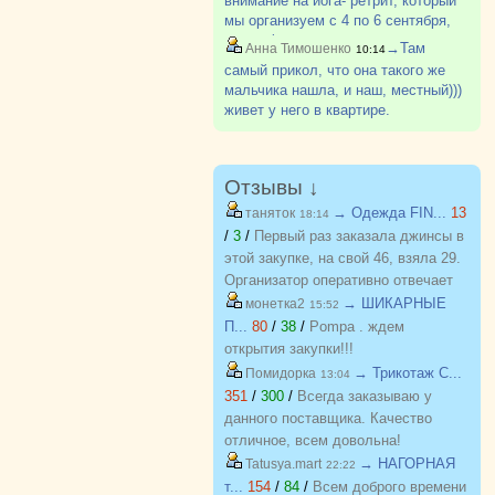
внимание на йога- ретрит, который
мы организуем с 4 по 6 сентября,
вся информация в рубрике
→Там
Анна Тимошенко
10:14
Болталка . В возрасте "бабьего
самый прикол, что она такого же
лета", важно не только физическое,
мальчика нашла, и наш, местный)))
но и ментальное здоровье.Мы
живет у него в квартире.
будем?
Отзывы ↓
→ Одежда FIN...
13
таняток
18:14
/
3
/
Первый раз заказала джинсы в
этой закупке, на свой 46, взяла 29.
Организатор оперативно отвечает
на вопросы. Спасибо!!!
→ ШИКАРНЫЕ
монетка2
15:52
П...
80
/
38
/
Pompa . ждем
открытия закупки!!!
→ Трикотаж C...
Помидорка
13:04
351
/
300
/
Всегда заказываю у
данного поставщика. Качество
отличное, всем довольна!
→ НАГОРНАЯ
Tatusya.mart
22:22
т...
154
/
84
/
Всем доброго времени