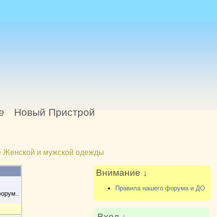
е
Новый Пристрой
 Женской и мужской одежды
Внимание ↓
Правила нашего форума и ДО
форум..
Вход ↓