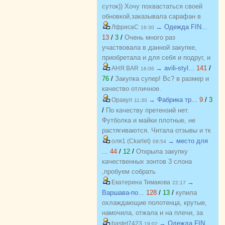
суток)) Хочу похвастаться своей
обновкой,заказывала сарафан в
закупке (Нагорная трикотаж) и
→ Одежда FIN...
ЛфрисаС
16:30
осталась в полном восторге от
13
/
3
/
Очень много раз
качества)) Соответствие
участвовала в данной закупке,
размерности и качество Выше
приобретала и для себя и подруг, и
всяких похвал))
джинсы, и джемпера, и платья, и
→ avili-styl...
141
/
АНЯ BAR
16:06
блузки, вещи качественные,
76
/
Закупка супер! Вс? в размер и
соответствуют размеру и
качество отличное.
описанию, организатор умничка
→ Фабрика тр...
9
/
3
Оракул
11:30
всегда оперативно отвечает, с
/
По качеству претензий нет.
удовольствием буду участвовать
Футболка и майки плотные, не
еще!
растягиваются. Читала отзывы и тк
люблю не в облипку вещи, на свой
→ место для
оля1 (Ckarlet)
09:54
46р-р заказала все вещи 48, все
...
44
/
12
/
Открыла закупку
равно получилось в облипку, и на
качественных зонтов 3 слона
мой взгляд на рост 165-168
,пробуем собрать
женский, у меня 173 мне
https://zakupki.deti74.ru/index.php?
→
Екатерина Тимакова
22:17
коротковато, но ношу все вещи с
route=purchase/show&id=1851321
Варшава-по...
128
/
13
/
купила
юбками не заправляя.
охлаждающие полотенца, крутые,
намочила, отжала и на плечи, за
счет сетчатого переплетения при
→ Одежда FIN...
bastet7423
19:02