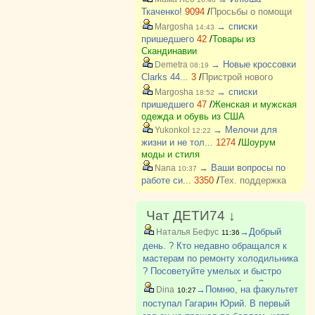
Ткаченко!
9094
/
Просьбы о помощи
→ списки
Margosha
14:43
пришедшего
42
/
Товары из
Скандинавии
→ Новые кроссовки
Demetra
08:19
Clarks 44...
3
/
Пристрой нового
→ списки
Margosha
18:52
пришедшего
47
/
Женская и мужская
одежда и обувь из США
→ Мелочи для
Yukonkol
12:22
жизни и не тол...
1274
/
Шоурум
моды и стиля
→ Ваши вопросы по
Nana
10:37
работе си...
3350
/
Тех. поддержка
Чат ДЕТИ74 ↓
→Добрый
Наталья Бефус
11:36
день. ? Кто недавно обращался к
мастерам по ремонту холодильника
? Посоветуйте умелых и быстро
приезжающих пожалуйста ?
→Помню, на факультет
Dina
10:27
поступал Гагарин Юрий. В первый