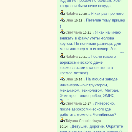
год он не прошел по баллам, хотя
тогда они были ниже некуда,
наверно самые низкие во всем
→Я как раз про него
Natalya
10:25
ЮУрГу. Вроде позже поступил, но
→Петелин тому пример
Dina
10:22
не знаю, окончил или нет
)
→Я как начинаю
Светлана
10:21
вникать в факультеты -голова
кругом. Не понимаю разницы, для
меня инженер-это инженер. А в
каждом вузе столько направлений?
→После нашего
Natalya
10:21
аэрокосмического даже
космонавтами становятся и в
космос летают)
→На любом заводе
Dina
10:19
инженером-конструктором,
механиком, технологом. Метран,
Элметро, Теплоприбор, ЭМИС,
Прибор и тп
→Интересно,
Светлана
10:17
после аэрокосмического где
работать можно в Челябинске?
Tatyana Chaplinskaya
→Девушки, дорогие. Обратите
10:14