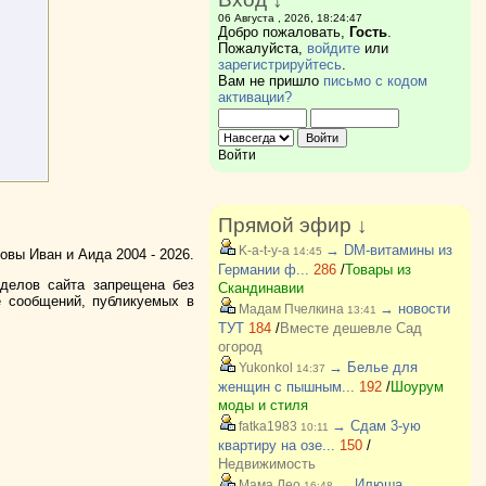
06 Августа , 2026, 18:24:47
Добро пожаловать,
Гость
.
Пожалуйста,
войдите
или
зарегистрируйтесь
.
Вам не пришло
письмо с кодом
активации?
Войти
Прямой эфир ↓
→ DM-витамины из
K-a-t-y-a
14:45
вы Иван и Аида 2004 - 2026.
Германии ф...
286
/
Товары из
зделов сайта запрещена без
Скандинавии
е сообщений, публикуемых в
→ новости
Мадам Пчелкина
13:41
ТУТ
184
/
Вместе дешевле Сад
огород
→ Белье для
Yukonkol
14:37
женщин с пышным...
192
/
Шоурум
моды и стиля
→ Сдам 3-ую
fatka1983
10:11
квартиру на озе...
150
/
Недвижимость
→ Илюша
Мама Лео
16:48