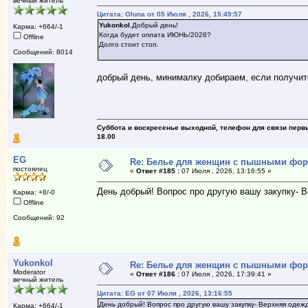
вечный житель
Цитата: Oluna от 05 Июля , 2026, 15:49:57
Yukonkol
,Добрый день!
Карма: +664/-1
Когда будет оплата ИЮНЬ/2026?
Offline
Долго стоит стоп.
Сообщений: 8014
добрый день, минималку добираем, если получитс
Суббота и воскресенье выходной, телефон для связи первый
18.00
EG
Re: Белье для женщин с пышными фо
постоялец
«
Ответ #185 :
07 Июля , 2026, 13:16:55 »
День добрый! Вопрос про другую вашу закупку- В
Карма: +8/-0
Offline
Сообщений: 92
Yukonkol
Re: Белье для женщин с пышными фо
Moderator
«
Ответ #186 :
07 Июля , 2026, 17:39:41 »
вечный житель
Цитата: EG от 07 Июля , 2026, 13:16:55
День добрый! Вопрос про другую вашу закупку- Верхняя одеж
Карма: +664/-1