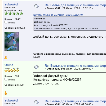
Yukonkol
Re: Белье для женщин с пышными фо
Moderator
«
Ответ #182 :
21 Июня , 2026, 13:32:16 »
вечный житель
Цитата: Oluna от 21 Июня , 2026, 13:06:04
Yukonkol
,
Карма: +664/-1
Добрый день.
Offline
А что с закуской май 3/2026?
Сообщений: 8014
Уже почти месяц стоит стоп, а дата выдачи до 25 июня.
добрый день, все выкупы отменила, видимо этот 
Суббота и воскресенье выходной, телефон для связи первый
18.00
Oluna
Re: Белье для женщин с пышными фо
завсегдатай
«
Ответ #183 :
05 Июля , 2026, 15:49:57 »
Yukonkol
,Добрый день!
Карма: +7/-0
Когда будет оплата ИЮНЬ/2026?
Offline
Долго стоит стоп.
Сообщений: 409
Yukonkol
Re: Белье для женщин с пышными фо
Moderator
«
Ответ #184 :
06 Июля , 2026, 09:30:08 »