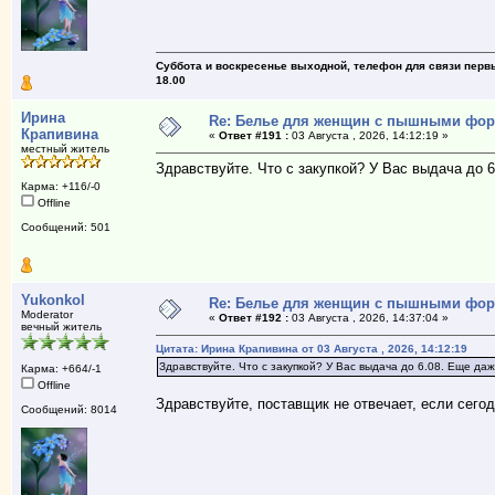
Суббота и воскресенье выходной, телефон для связи первый
18.00
Ирина
Re: Белье для женщин с пышными фо
Крапивина
«
Ответ #191 :
03 Августа , 2026, 14:12:19 »
местный житель
Здравствуйте. Что с закупкой? У Вас выдача до 
Карма: +116/-0
Offline
Сообщений: 501
Yukonkol
Re: Белье для женщин с пышными фо
Moderator
«
Ответ #192 :
03 Августа , 2026, 14:37:04 »
вечный житель
Цитата: Ирина Крапивина от 03 Августа , 2026, 14:12:19
Здравствуйте. Что с закупкой? У Вас выдача до 6.08. Еще да
Карма: +664/-1
Offline
Здравствуйте, поставщик не отвечает, если сегод
Сообщений: 8014