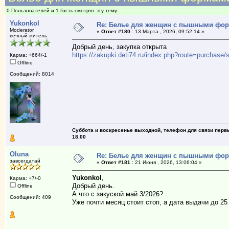
0 Пользователей и 1 Гость смотрят эту тему.
Yukonkol
Re: Белье для женщин с пышными фо
Moderator
«
Ответ #180 :
13 Марта , 2026, 09:52:14 »
вечный житель
Добрый день, закупка открыта
https://zakupki.deti74.ru/index.php?route=purchas
Карма: +664/-1
Offline
Сообщений: 8014
Суббота и воскресенье выходной, телефон для связи первый
18.00
Oluna
Re: Белье для женщин с пышными фо
завсегдатай
«
Ответ #181 :
21 Июня , 2026, 13:06:04 »
Yukonkol
,
Карма: +7/-0
Добрый день.
Offline
А что с закуской май 3/2026?
Сообщений: 409
Уже почти месяц стоит стоп, а дата выдачи до 25