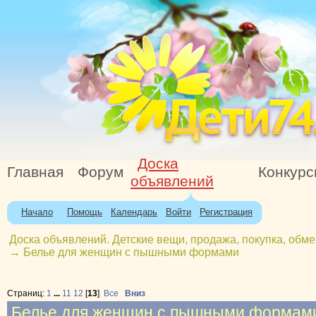
Доска
Главная
Форум
Конкур
объявлений
Начало
Помощь
Календарь
Войти
Регистрация
Доска объявлений. Детские вещи, продажа, покупка, обме
→
Белье для женщин с пышными формами
Страниц:
1
...
11
12
[
13
]
Все
Вниз
Белье для женщин с пышными формам