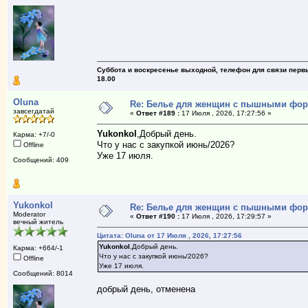
Суббота и воскресенье выходной, телефон для связи первый
18.00
Oluna
Re: Белье для женщин с пышными фо
завсегдатай
«
Ответ #189 :
17 Июля , 2026, 17:27:56 »
Yukonkol
,Добрый день.
Карма: +7/-0
Что у нас с закупкой июнь/2026?
Offline
Уже 17 июля.
Сообщений: 409
Yukonkol
Re: Белье для женщин с пышными фо
Moderator
«
Ответ #190 :
17 Июля , 2026, 17:29:57 »
вечный житель
Цитата: Oluna от 17 Июля , 2026, 17:27:56
Yukonkol
,Добрый день.
Карма: +664/-1
Что у нас с закупкой июнь/2026?
Offline
Уже 17 июля.
Сообщений: 8014
добрый день, отменена