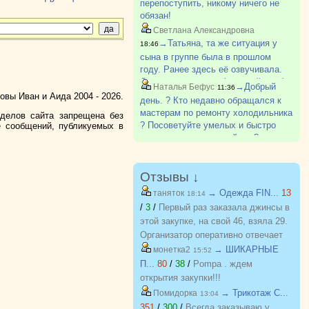
перепоступить, никому ничего не
свободных мест и больше!
обязан!
Светлана Александровна
→Татьяна, та же ситуация у
18:46
сына в группе была в прошлом
году. Ранее здесь её озвучивала.
Студент с долгами (старший курс)
→Добрый
Наталья Бефус
11:36
опять поступал для подстраховки и
вы Иван и Аида 2004 - 2026.
день. ? Кто недавно обращался к
не стал учится, тк долги успел
мастерам по ремонту холодильника
зделов сайта запрещена без
закрыть. Но у меня чего-то други?
? Посоветуйте умелых и быстро
е сообщений, публикуемых в
приезжающих пожалуйста ?
Отзывы ↓
→ Одежда FIN...
13
таняток
18:14
/
3
/
Первый раз заказала джинсы в
этой закупке, на свой 46, взяла 29.
Организатор оперативно отвечает
на вопросы. Спасибо!!!
→ ШИКАРНЫЕ
монетка2
15:52
П...
80
/
38
/
Pompa . ждем
открытия закупки!!!
→ Трикотаж C...
Помидорка
13:04
351
/
300
/
Всегда заказываю у