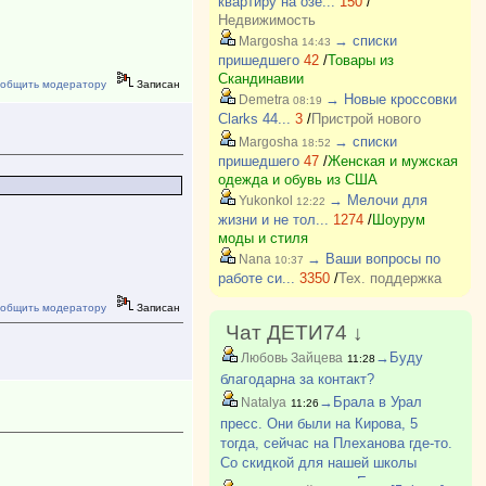
квартиру на озе...
150
/
Недвижимость
→ списки
Margosha
14:43
пришедшего
42
/
Товары из
Скандинавии
общить модератору
Записан
→ Новые кроссовки
Demetra
08:19
Clarks 44...
3
/
Пристрой нового
→ списки
Margosha
18:52
пришедшего
47
/
Женская и мужская
одежда и обувь из США
→ Мелочи для
Yukonkol
12:22
жизни и не тол...
1274
/
Шоурум
моды и стиля
→ Ваши вопросы по
Nana
10:37
работе си...
3350
/
Тех. поддержка
общить модератору
Записан
Чат ДЕТИ74 ↓
→Буду
Любовь Зайцева
11:28
благодарна за контакт?
→Брала в Урал
Natalya
11:26
пресс. Они были на Кирова, 5
тогда, сейчас на Плеханова где-то.
Со скидкой для нашей школы
выходило дешевле. Есть еще