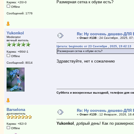
Размерная сетка к обуви есть?
Карма: +20/-0
Offline
Сообщений: 1776
Yukonkol
Re: Ну ооочень дешево-ДЛЯ
Moderator
«
Ответ #138 :
24 Сентября , 2025, 07:
вечный житель
Цитата: begimotic от 23 Сентября , 2025, 19:42:13
Размерная сетка к обуви есть?
Карма: +664/-1
Offline
Здравствуйте, нет к сожалению
Сообщений: 8014
Суббота и воскресенье выходной, телефон для свя
Barselona
Re: Ну ооочень дешево-ДЛЯ
долгожитель
«
Ответ #139 :
12 Февраля , 2026, 16:
Yukonkol
, добрый день! Как по размерн
Карма: +82/-0
Offline