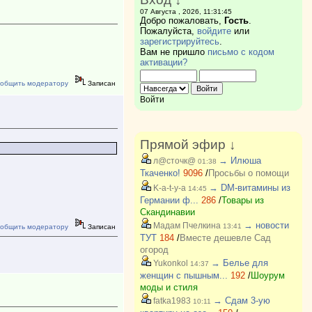
07 Августа , 2026, 11:31:45
Добро пожаловать,
Гость
.
Пожалуйста,
войдите
или
зарегистрируйтесь
.
Вам не пришло
письмо с кодом
активации?
общить модератору
Записан
Войти
Прямой эфир ↓
→ Илюша
л@сточк@
01:38
Ткаченко!
9096
/
Просьбы о помощи
→ DM-витамины из
K-a-t-y-a
14:45
Германии ф...
286
/
Товары из
Скандинавии
→ новости
Мадам Пчелкина
13:41
общить модератору
Записан
ТУТ
184
/
Вместе дешевле Сад
огород
→ Белье для
Yukonkol
14:37
женщин с пышным...
192
/
Шоурум
моды и стиля
→ Сдам 3-ую
fatka1983
10:11