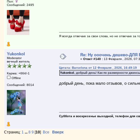
Пол:
Сообщений: 2495
Я всегда отвечаю за свои слова, но не отвечаю за то
Yukonkol
Re: Ну ооочень дешево-ДЛЯ
Moderator
«
Ответ #140 :
13 Февраля , 2026, 07:
вечный житель
Цитата: Barselona от 12 Февраля , 2026, 16:49:19
Yukonkol
, добрый день! Как по размерности джин
Карма: +664/-1
Offline
добрый день, пока мало отзывов, о силь
Сообщений: 8014
Суббота и воскресенье выходной, телефон для свя
Страниц:
1
...
8
9
[
10
]
Все
Вверх