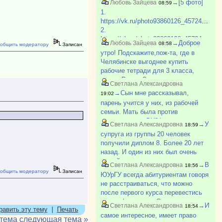
→[5 фото]
Любовь Зайцева
08:59
какой-то Игнат, который этим
1.
занимается. У него многие
https://vk.ru/photo93860126_457248860
закупают пособия. Могу поискат?
2.
https://vk.ru/photo93860126_457248858
→Доброе
Любовь Зайцева
08:58
общить модератору
Записан
3.
утро! Подскажите,пож-та, где в
https://vk.ru/photo93860126_457248859
Челябинске выгоднее купить
4.
рабочие тетради для 3 класса,
https://vk.ru/photo93860126_457248861
школа России?
5.
Светлана Александровна
https://vk.ru/photo93860126_457248862
→Сын мне рассказывал,
19:02
парень учится у них, из рабочей
семьи. Мать была против
поступления в ВУЗ(парень
→У
Светлана Александровна
18:59
поступил). Говорила ему после
супруга из группы 20 человек
школы идти работать на завод. Как-
получили диплом 8. Более 20 лет
то так.
назад. И один из них был очень
умный парень из деревни, не
→В
Светлана Александровна
18:56
хватало денег, приходилось
общить модератору
Записан
ЮУрГУ всегда абитуриентам говоря
работать и много пропускать. Был
не расстраиваться, что можно
самым лучшим в группе. И так
после первого курса перевестись
бывает.
на др. факультет. Смотрю по
→И
Светлана Александровна
18:54
равить эту тему
|
Печать
вакантным местам в ЮУрГУ с
самое интересное, имеет право
 тема
следующая тема »
каждым курсом всё больше