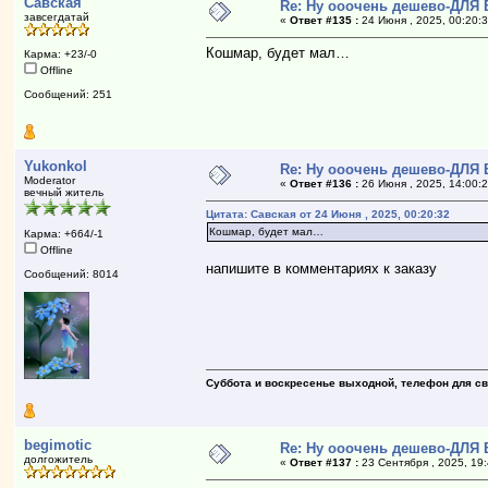
Савская
Re: Ну ооочень дешево-ДЛЯ
завсегдатай
«
Ответ #135 :
24 Июня , 2025, 00:20:3
Кошмар, будет мал…
Карма: +23/-0
Offline
Сообщений: 251
Yukonkol
Re: Ну ооочень дешево-ДЛЯ
Moderator
«
Ответ #136 :
26 Июня , 2025, 14:00:2
вечный житель
Цитата: Савская от 24 Июня , 2025, 00:20:32
Кошмар, будет мал…
Карма: +664/-1
Offline
напишите в комментариях к заказу
Сообщений: 8014
Суббота и воскресенье выходной, телефон для свя
begimotic
Re: Ну ооочень дешево-ДЛЯ
долгожитель
«
Ответ #137 :
23 Сентября , 2025, 19: