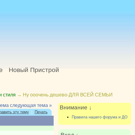
е
Новый Пристрой
и стиля
→
Ну ооочень дешево-ДЛЯ ВСЕЙ СЕМЬИ
тема
следующая тема »
Внимание ↓
равить эту тему
|
Печать
Правила нашего форума и ДО
Вход ↓