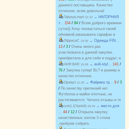
данного поставщика. Качество
отличное, всем довольна!
→ НАГОРНАЯ
Tatusya.mart
22:22
т...
154
/
84
/
Всем доброго времени
суток)) Хочу похвастаться своей
обновкой,заказывала сарафан в
закупке (Нагорная трикотаж) и
→ Одежда FIN...
ЛфрисаС
16:30
осталась в полном восторге от
13
/
3
/
Очень много раз
качества)) Соответствие
участвовала в данной закупке,
размерности и качество Выше
приобретала и для себя и подруг, и
всяких похвал))
джинсы, и джемпера, и платья, и
→ avili-styl...
141
/
АНЯ BAR
16:06
блузки, вещи качественные,
76
/
Закупка супер! Вс? в размер и
соответствуют размеру и
качество отличное.
описанию, организатор умничка
→ Фабрика тр...
9
/
3
Оракул
11:30
всегда оперативно отвечает, с
/
По качеству претензий нет.
удовольствием буду участвовать
Футболка и майки плотные, не
еще!
растягиваются. Читала отзывы и тк
люблю не в облипку вещи, на свой
→ место для
оля1 (Ckarlet)
09:54
46р-р заказала все вещи 48, все
...
44
/
12
/
Открыла закупку
равно получилось в облипку, и на
качественных зонтов 3 слона
мой взгляд на рост 165-168
,пробуем собрать
женский, у меня 173 мне