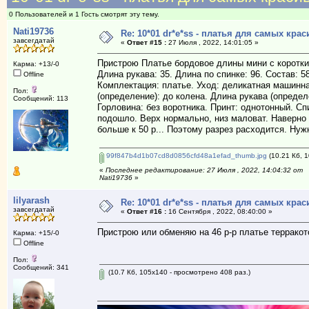
0 Пользователей и 1 Гость смотрят эту тему.
Nati19736
Re: 10*01 dr*e*ss - платья для самых к
завсегдатай
«
Ответ #15 :
27 Июля , 2022, 14:01:05 »
Пристрою Платье бордовое длины мини с коротки
Карма: +13/-0
Длина рукава: 35. Длина по спинке: 96. Состав: 
Offline
Комплектация: платье. Уход: деликатная машинна
Пол:
(определение): до колена. Длина рукава (определ
Сообщений: 113
Горловина: без воротника. Принт: однотонный. Сп
подошло. Верх нормально, низ маловат. Наверно 
больше к 50 р... Поэтому разрез расходится. Нуж
99f847b4d1b07cd8d0856cfd48a1efad_thumb.jpg
(10.21 Кб, 1
«
Последнее редактирование: 27 Июля , 2022, 14:04:32 от
Nati19736
»
lilyarash
Re: 10*01 dr*e*ss - платья для самых к
завсегдатай
«
Ответ #16 :
16 Сентября , 2022, 08:40:00 »
Пристрою или обменяю на 46 р-р платье терракот
Карма: +15/-0
Offline
Пол:
Сообщений: 341
(10.7 Кб, 105x140 - просмотрено 408 раз.)