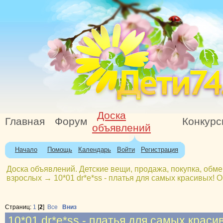
Доска
Главная
Форум
Конкур
объявлений
Начало
Помощь
Календарь
Войти
Регистрация
Доска объявлений. Детские вещи, продажа, покупка, обме
взрослых
→
10*01 dr*e*ss - платья для самых красивы
Страниц:
1
[
2
]
Все
Вниз
10*01 dr*e*ss - платья для самых кр