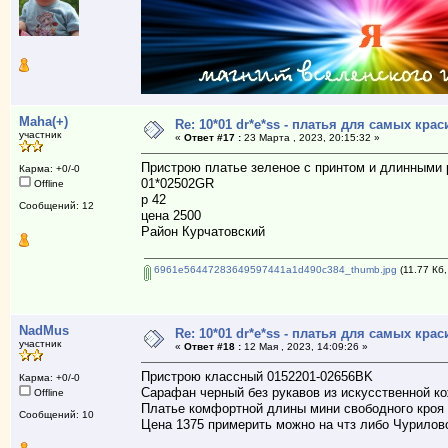
Maha(+)
Re: 10*01 dr*e*ss - платья для самых к
участник
«
Ответ #17 :
23 Марта , 2023, 20:15:32 »
Пристрою платье зеленое с принтом и длинными
Карма: +0/-0
01*02502GR
Offline
р 42
Сообщений: 12
цена 2500
Район Курчатовский
6961e56447283649597441a1d490c384_thumb.jpg
(11.77 Кб,
NadMus
Re: 10*01 dr*e*ss - платья для самых к
участник
«
Ответ #18 :
12 Мая , 2023, 14:09:26 »
Пристрою классный 0152201-02656BK
Карма: +0/-0
Сарафан черный без рукавов из искусственной к
Offline
Платье комфортной длины мини свободного кроя 
Сообщений: 10
Цена 1375 примерить можно на чтз либо Чурилов