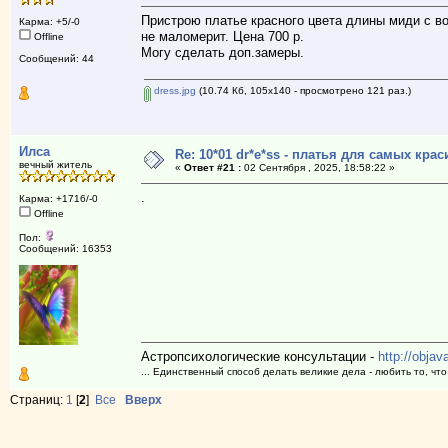
Пристрою платье красного цвета длины миди с во
Карма: +5/-0
не маломерит. Цена 700 р.
Offline
Могу сделать доп.замеры.
Сообщений: 44
dress.jpg
(10.74 Кб, 105x140 - просмотрено 121 раз.)
Илса
Re: 10*01 dr*e*ss - платья для самых к
вечный житель
«
Ответ #21 :
02 Сентября , 2025, 18:58:22 »
.
Карма: +1716/-0
Offline
Пол:
Сообщений: 16353
Астропсихологические консультации -
http://objav
... Единственный способ делать великие дела - любить то, что
Страниц:
1
[
2
]
Все
Вверх