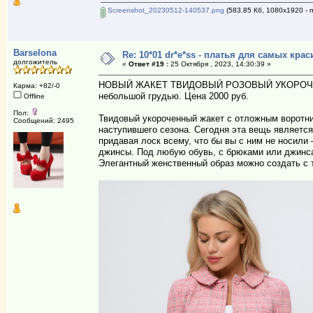
Screenshot_20230512-140537.png
(583.85 Кб, 1080x1920 - 
Barselona
Re: 10*01 dr*e*ss - платья для самых к
долгожитель
«
Ответ #19 :
25 Октября , 2023, 14:30:39 »
НОВЫЙ ЖАКЕТ ТВИДОВЫЙ РОЗОВЫЙ УКОРОЧЕННЫЙ
Карма: +82/-0
небольшой грудью. Цена 2000 руб.
Offline
Пол:
Твидовый укороченный жакет с отложным воротни
Сообщений: 2495
наступившего сезона. Сегодня эта вещь являетс
придавая лоск всему, что бы вы с ним не носили 
джинсы. Под любую обувь, с брюками или джинс
Элегантный женственный образ можно создать с т