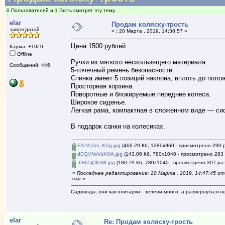
0 Пользователей и 1 Гость смотрят эту тему.
elar
Продам коляску-трость
завсегдатай
«
:
20 Марта , 2019, 14:38:57 »
Цена 1500 рублей
Карма: +10/-0
Offline
Ручки из мягкого нескользящего материала.
Сообщений: 446
5-точечный ремень безопасности.
Спинка имеет 5 позиций наклона, вплоть до поло
Просторная корзина.
Поворотные и блокируемые передние колеса.
Широкое сиденье.
Легкая рама, компактная в сложенном виде — си
В подарок санки на колесиках.
F2cVc2m_KCg.jpg
(466.29 Кб, 1280x960 - просмотрено 290 р
dCQVNvVzXXA.jpg
(143.06 Кб, 780x1040 - просмотрено 283 
-6865jQKiWI.jpg
(180.79 Кб, 780x1040 - просмотрено 307 раз
«
Последнее редактирование: 20 Марта , 2019, 14:47:45 от
elar
»
Садоводы, они как олигархи - зелени много, а развернуться н
elar
Re: Продам коляску-трость