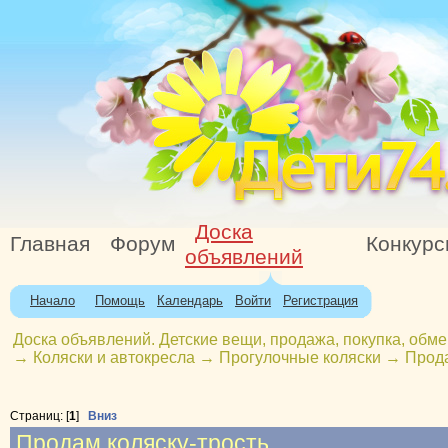
Доска
Главная
Форум
Конкур
объявлений
Начало
Помощь
Календарь
Войти
Регистрация
Доска объявлений. Детские вещи, продажа, покупка, обме
→
Коляски и автокресла
→
Прогулочные коляски
→
Прода
Страниц: [
1
]
Вниз
Продам коляску-трость