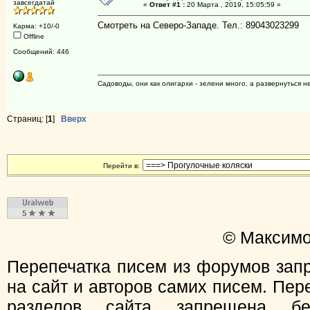
завсегдатай
«
Ответ #1 :
20 Марта , 2019, 15:05:59 »
Смотреть на Северо-Западе. Тел.: 89043023299
Карма: +10/-0
Offline
Сообщений: 446
Садоводы, они как олигархи - зелени много, а развернуться н
Страниц: [
1
]
Вверх
Перейти в:
© Максимо
Перепечатка писем из форумов зап
на сайт и авторов самих писем. Пер
разделов сайта запрещена бе