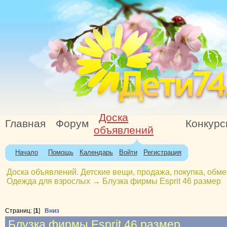
Доска
Главная
Форум
Конкур
объявлений
Начало
Помощь
Календарь
Войти
Регистрация
Доска объявлений. Детские вещи, продажа, покупка, обме
Одежда для взрослых
→
Блузка фирмы Esprit 46 размер
Страниц: [
1
]
Вниз
Блузка фирмы Esprit 46 размер