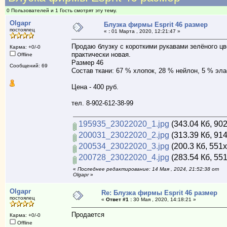
0 Пользователей и 1 Гость смотрят эту тему.
Olgapr
Блузка фирмы Esprit 46 размер
постоялец
«
:
01 Марта , 2020, 12:21:47 »
Продаю блузку с короткими рукавами зелёного цве
Карма: +0/-0
практически новая.
Offline
Размер 46
Сообщений: 69
Состав ткани: 67 % хлопок, 28 % нейлон, 5 % эла
Цена - 400 руб.
тел. 8-902-612-38-99
195935_23022020_1.jpg
(343.04 Кб, 90
200031_23022020_2.jpg
(313.39 Кб, 91
200534_23022020_3.jpg
(200.3 Кб, 551
200728_23022020_4.jpg
(283.54 Кб, 55
«
Последнее редактирование: 14 Мая , 2024, 21:52:38 от
Olgapr
»
Olgapr
Re: Блузка фирмы Esprit 46 размер
постоялец
«
Ответ #1 :
30 Мая , 2020, 14:18:21 »
Продается
Карма: +0/-0
Offline