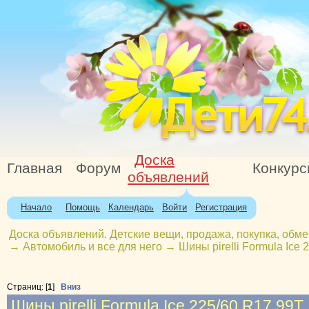
Доска
Главная
Форум
Конкур
объявлений
Начало
Помощь
Календарь
Войти
Регистрация
Доска объявлений. Детские вещи, продажа, покупка, обме
→
Автомобиль и все для него
→
Шины pirelli Formula Ice
Страниц: [
1
]
Вниз
Шины pirelli Formula Ice 225/60 R17 99T