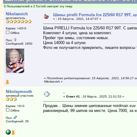
0 Пользователей и 2 Гостей смотрят эту тему.
Nikolaevich
Шины pirelli Formula Ice 225/60 R17 99T,
долгожитель
«
:
15 Августа , 2021, 14:47:07 »
Шина PIRELLI Formula Ice 225/60 R17 99T. С шипа
Карма: +43/-0
Комплект 4 штуки, цена за комплект.
Offline
Пробег три зимы, состояние новых.
Пол:
Цена 14000 за 4 штуки.
Сообщений: 1600
Фото не получается прикрепить, пишите вопросы т
«
Последнее редактирование: 15 Августа , 2021, 14:56:17 
Nikolaevich
»
Nikolaymouth
-
активный участник
«
Ответ #1 :
16 Марта , 2025, 21:01:53 »
Продам... Шины зимние шипованные nordman suv 2
Карма: +0/-0
равномерный, 99 шипов на месте. Цена 7000, за ко
Offline
Пол:
Сообщений: 35