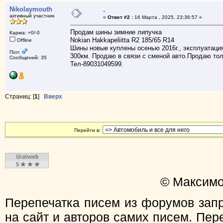
Nikolaymouth
-
активный участник
«
Ответ #2 :
16 Марта , 2025, 23:36:57 »
Продам шины зимние липучка
Карма: +0/-0
Nokian Hakkapeliitta R2 185/65 R14
Offline
Шины новые куплены осенью 2016г., эксплуатация
Пол:
300км. Продаю в связи с сменой авто.Продаю тол
Сообщений: 35
Тел-89031049599.
Страниц: [
1
]
Вверх
Перейти в:
© Максимо
Перепечатка писем из форумов зап
на сайт и авторов самих писем. Пер