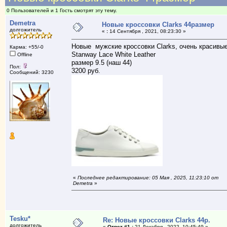
0 Пользователей и 1 Гость смотрят эту тему.
Demetra
Новые кроссовки Clarks 44размер
долгожитель
«
:
14 Сентября , 2021, 08:23:30 »
Новые мужские кроссовки Clarks, очень красивые
Карма: +55/-0
Stanway Lace White Leather
Offline
размер 9.5 (наш 44)
Пол:
3200 руб.
Сообщений: 3230
«
Последнее редактирование: 05 Мая , 2025, 11:23:10 от
Demetra
»
Tesku*
Re: Новые кроссовки Clarks 44р.
долгожитель
«
Ответ #1 :
21 Декабря , 2022, 10:45:49 »