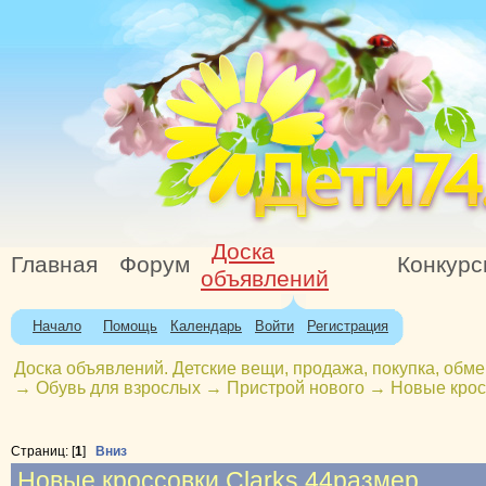
Доска
Главная
Форум
Конкур
объявлений
Начало
Помощь
Календарь
Войти
Регистрация
Доска объявлений. Детские вещи, продажа, покупка, обме
→
Обувь для взрослых
→
Пристрой нового
→
Новые крос
Страниц: [
1
]
Вниз
Новые кроссовки Clarks 44размер