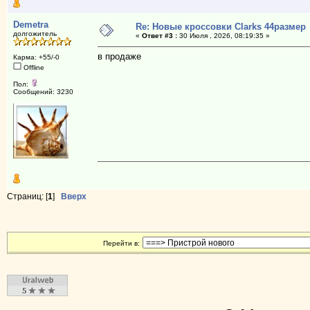
Demetra
Re: Новые кроссовки Clarks 44размер
долгожитель
«
Ответ #3 :
30 Июля , 2026, 08:19:35 »
в продаже
Карма: +55/-0
Offline
Пол:
Сообщений: 3230
Страниц: [
1
]
Вверх
Перейти в: