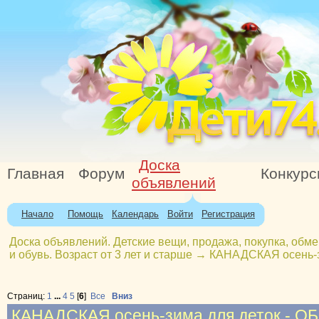
Доска
Главная
Форум
Конкур
объявлений
Начало
Помощь
Календарь
Войти
Регистрация
Доска объявлений. Детские вещи, продажа, покупка, обме
и обувь. Возраст от 3 лет и старше
→
КАНАДСКАЯ осень-
Страниц:
1
...
4
5
[
6
]
Все
Вниз
КАНАДСКАЯ осень-зима для деток -