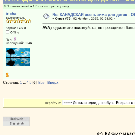
0 Пользователей и 1 Гость смотрят эту тему.
iricha
Re: КАНАДСКАЯ осень-зима для деток -
долгожитель
«
Ответ #75 :
02 Ноября , 2025, 02:58:02 »
AVA
,подскажите пожалуйста, не проводится боль
Карма: +73/-0
Offline
Пол:
Сообщений: 3246
Страниц:
1
...
4
5
[
6
]
Все
Вверх
Перейти в:
© Максимо