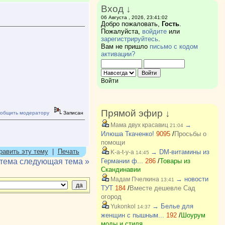
Вход ↓
06 Августа , 2026, 23:41:02
Добро пожаловать,
Гость
.
Пожалуйста,
войдите
или
зарегистрируйтесь
.
Вам не пришло
письмо с кодом
активации?
Войти
Прямой эфир ↓
общить модератору
Записан
→
Мама двух красавиц
21:04
Илюша Ткаченко!
9095
/
Просьбы о
помощи
равить эту тему
|
Печать
→ DM-витамины из
K-a-t-y-a
14:45
 тема
следующая тема »
Германии ф...
286
/
Товары из
Скандинавии
→ новости
Мадам Пчелкина
13:41
ТУТ
184
/
Вместе дешевле Сад
огород
→ Белье для
Yukonkol
14:37
женщин с пышным...
192
/
Шоурум
моды и стиля