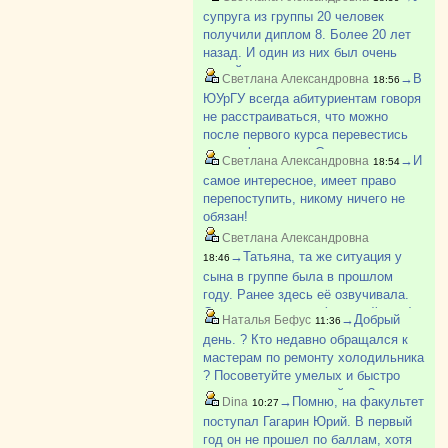
поступил). Говорила ему после
супруга из группы 20 человек
школы идти работать на завод. Как-
получили диплом 8. Более 20 лет
то так.
назад. И один из них был очень
умный парень из деревни, не
→В
Светлана Александровна
18:56
хватало денег, приходилось
ЮУрГУ всегда абитуриентам говоря
работать и много пропускать. Был
не расстраиваться, что можно
самым лучшим в группе. И так
после первого курса перевестись
бывает.
на др. факультет. Смотрю по
→И
Светлана Александровна
18:54
вакантным местам в ЮУрГУ с
самое интересное, имеет право
каждым курсом всё больше
перепоступить, никому ничего не
свободных мест и больше!
обязан!
Светлана Александровна
→Татьяна, та же ситуация у
18:46
сына в группе была в прошлом
году. Ранее здесь её озвучивала.
Студент с долгами (старший курс)
→Добрый
Наталья Бефус
11:36
опять поступал для подстраховки и
день. ? Кто недавно обращался к
не стал учится, тк долги успел
мастерам по ремонту холодильника
закрыть. Но у меня чего-то други?
? Посоветуйте умелых и быстро
приезжающих пожалуйста ?
→Помню, на факультет
Dina
10:27
поступал Гагарин Юрий. В первый
год он не прошел по баллам, хотя