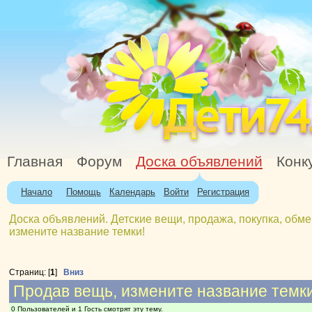
Главная
Форум
Доска объявлений
Конк
Начало
Помощь
Календарь
Войти
Регистрация
Доска объявлений. Детские вещи, продажа, покупка, обме
измените название темки!
Страниц: [
1
]
Вниз
Продав вещь, измените название темки
0 Пользователей и 1 Гость смотрят эту тему.