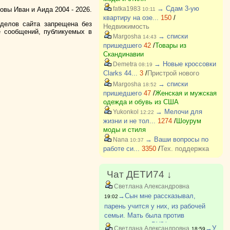
→ Сдам 3-ую
fatka1983
вы Иван и Аида 2004 - 2026.
10:11
квартиру на озе...
150
/
зделов сайта запрещена без
Недвижимость
е сообщений, публикуемых в
→ списки
Margosha
14:43
пришедшего
42
/
Товары из
Скандинавии
→ Новые кроссовки
Demetra
08:19
Clarks 44...
3
/
Пристрой нового
→ списки
Margosha
18:52
пришедшего
47
/
Женская и мужская
одежда и обувь из США
→ Мелочи для
Yukonkol
12:22
жизни и не тол...
1274
/
Шоурум
моды и стиля
→ Ваши вопросы по
Nana
10:37
работе си...
3350
/
Тех. поддержка
Чат ДЕТИ74 ↓
Светлана Александровна
→Сын мне рассказывал,
19:02
парень учится у них, из рабочей
семьи. Мать была против
поступления в ВУЗ(парень
→У
Светлана Александровна
18:59