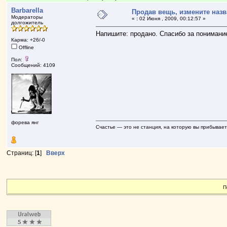
Barbarella
Продав вещь, измените назв
Mодераторы
«
:
02 Июня , 2009, 00:12:57 »
долгожитель
Напишите: продано. Спасибо за понимани
Карма: +26/-0
Offline
Пол:
Сообщений: 4109
форева янг
Счастье — это не станция, на которую вы прибывает
Страниц: [
1
]
Вверх
П