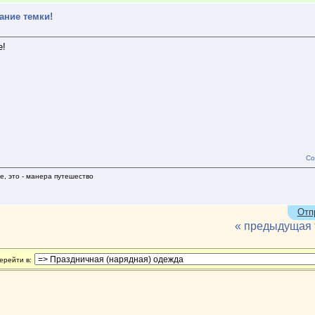
ание темки!
е!
Со
е, это - манера путешество
Отп
« предыдущая
ерейти в: