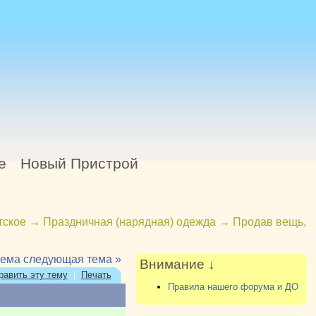
е
Новый Пристрой
тское
→
Праздничная (нарядная) одежда
→
Продав вещь,
тема
следующая тема »
Внимание ↓
равить эту тему
|
Печать
Правила нашего форума и ДО