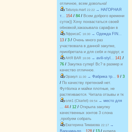
отличное, всем довольна!
→ НАГОРНАЯ
Tatusya.mart
22:22
т...
154
/
84
/
Всем доброго времени
суток)) Хочу похвастаться своей
обновкой,заказывала сарафан в
закупке (Нагорная трикотаж) и
→ Одежда FIN...
ЛфрисаС
16:30
осталась в полном восторге от
13
/
3
/
Очень много раз
качества)) Соответствие
участвовала в данной закупке,
размерности и качество Выше
приобретала и для себя и подруг, и
всяких похвал))
джинсы, и джемпера, и платья, и
→ avili-styl...
141
/
АНЯ BAR
16:06
блузки, вещи качественные,
76
/
Закупка супер! Вс? в размер и
соответствуют размеру и
качество отличное.
описанию, организатор умничка
→ Фабрика тр...
9
/
3
Оракул
11:30
всегда оперативно отвечает, с
/
По качеству претензий нет.
удовольствием буду участвовать
Футболка и майки плотные, не
еще!
растягиваются. Читала отзывы и тк
люблю не в облипку вещи, на свой
→ место для
оля1 (Ckarlet)
09:54
46р-р заказала все вещи 48, все
...
44
/
12
/
Открыла закупку
равно получилось в облипку, и на
качественных зонтов 3 слона
мой взгляд на рост 165-168
,пробуем собрать
женский, у меня 173 мне
https://zakupki.deti74.ru/index.php?
→
Екатерина Тимакова
22:17
коротковато, но ношу все вещи с
route=purchase/show&id=1851321
Варшава-по...
128
/
13
/
купила