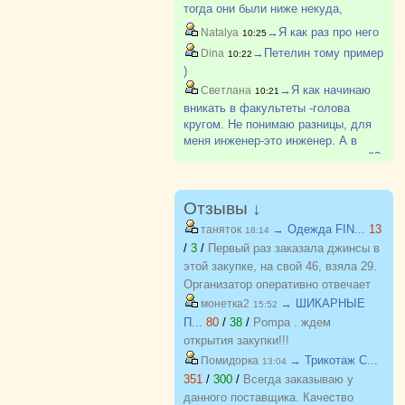
тогда они были ниже некуда,
наверно самые низкие во всем
→Я как раз про него
Natalya
10:25
ЮУрГу. Вроде позже поступил, но
→Петелин тому пример
Dina
10:22
не знаю, окончил или нет
)
→Я как начинаю
Светлана
10:21
вникать в факультеты -голова
кругом. Не понимаю разницы, для
меня инженер-это инженер. А в
каждом вузе столько направлений?
Отзывы ↓
→ Одежда FIN...
13
таняток
18:14
/
3
/
Первый раз заказала джинсы в
этой закупке, на свой 46, взяла 29.
Организатор оперативно отвечает
на вопросы. Спасибо!!!
→ ШИКАРНЫЕ
монетка2
15:52
П...
80
/
38
/
Pompa . ждем
открытия закупки!!!
→ Трикотаж C...
Помидорка
13:04
351
/
300
/
Всегда заказываю у
данного поставщика. Качество