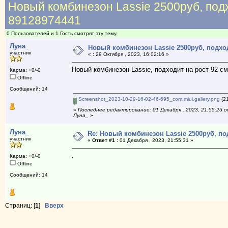
Новый комбинезон Lassie 2500руб, подх
89128974441
0 Пользователей и 1 Гость смотрят эту тему.
Луна_
Новый комбинезон Lassie 2500руб, подход
участник
«
:
29 Октября , 2023, 16:02:16 »
Новый комбинезон Lassie, подходит на рост 92 см
Карма: +0/-0
Offline
Сообщений: 14
Screenshot_2023-10-29-16-02-46-695_com.miui.gallery.png
(21
«
Последнее редактирование: 01 Декабря , 2023, 21:55:25 
Луна_
»
Луна_
Re: Новый комбинезон Lassie 2500руб, под
участник
«
Ответ #1 :
01 Декабря , 2023, 21:55:31 »
.
Карма: +0/-0
Offline
Сообщений: 14
Страниц: [
1
]
Вверх