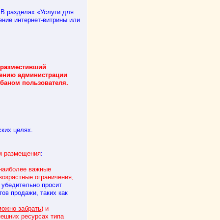
всегда оперативно отвечает, с
В разделах «Услуги для
удовольствием буду участвовать
ение интернет-витрины или
еще!
 разместивший
трению администрации
баном пользователя.
ких целях.
м размещения
:
наиболее важные
возрастные ограничения,
я убедительно просит
ов продажи, таких как
можно забрать
) и
нешних ресурсах типа