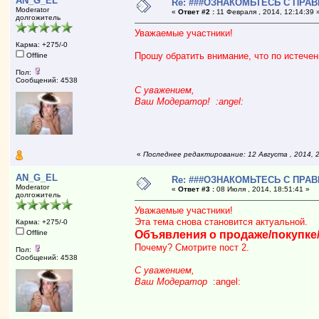
AN_G_EL
Re: ###ОЗНАКОМЬТЕСЬ С ПРА
Moderator
«
Ответ #2 :
11 Февраля , 2014, 12:14:39 
долгожитель
Уважаемые участники!
Карма: +275/-0
Прошу обратить внимание, что по истече
Offline
Пол:
Сообщений: 4538
С уважением,
Ваш Модератор! :angel:
«
Последнее редактирование: 12 Августа , 2014,
AN_G_EL
Re: ###ОЗНАКОМЬТЕСЬ С ПРА
Moderator
«
Ответ #3 :
08 Июля , 2014, 18:51:41 »
долгожитель
Уважаемые участники!
Эта тема снова становится актуальной.
Карма: +275/-0
Offline
Объявления о продаже/покупке
Почему? Смотрите пост 2.
Пол:
Сообщений: 4538
С уважением,
Ваш Модератор
:angel: