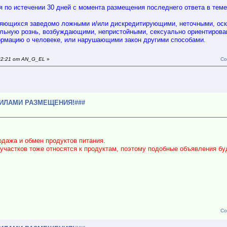
 по истечении 30 дней с момента размещения последнего ответа в теме
ляющихся заведомо ложными и/или дискредитирующими, неточными, ос
ьную рознь, возбуждающими, непристойными, сексуально ориентирова
рмацию о человеке, или нарушающими закон другими способами.
:32:21 от AN_G_EL
»
Со
!
ВИЛАМИ РАЗМЕЩЕНИЯ!###
дажа и обмен продуктов питания.
участков тоже относятся к продуктам, поэтому подобные объявления бу
Со