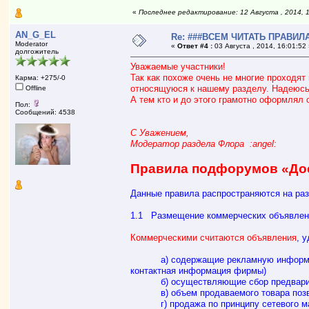
«
Последнее редактирование: 12 Августа , 2014,
AN_G_EL
Re: ###ВСЕМ ЧИТАТЬ ПРАВИ
Moderator
«
Ответ #4 :
03 Августа , 2014, 16:01:52
долгожитель
Уважаемые участники!
Так как похоже очень не многие проходят
Карма: +275/-0
относящуюся к нашему разделу. Надеюсь
Offline
А тем кто и до этого грамотно оформлял 
Пол:
Сообщений: 4538
С Уважением,
Модератор раздела Флора :angel:
Правила подфорумов «До
Данные правила распространяются на ра
1.1 Размещение коммерческих объявлен
Коммерческими считаются объявления
, 
а) содержащие рекламную информацию ю
контактная информация фирмы)
б) осуществляющие сбор предварител
в) объем продаваемого товара позвол
г) продажа по принципу сетевого марке