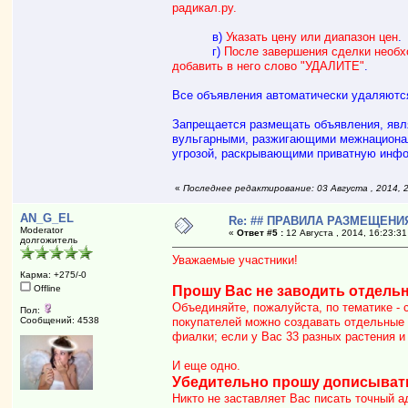
радикал.ру.
в)
Указать цену или диапазон цен
.
г)
После завершения сделки необх
добавить в него слово "УДАЛИТЕ"
.
Все объявления автоматически удаляются
Запрещается размещать объявления, яв
вульгарными, разжигающими межнационал
угрозой, раскрывающими приватную инфо
«
Последнее редактирование: 03 Августа , 2014,
AN_G_EL
Re: ## ПРАВИЛА РАЗМЕЩЕНИЯ
Moderator
«
Ответ #5 :
12 Августа , 2014, 16:23:31
долгожитель
Уважаемые участники!
Карма: +275/-0
Offline
Прошу Вас не заводить отдель
Объединяйте, пожалуйста, по тематике -
Пол:
Сообщений: 4538
покупателей можно создавать отдельные 
фиалки; если у Вас 33 разных растения и
И еще одно.
Убедительно прошу дописывать
Никто не заставляет Вас писать точный а