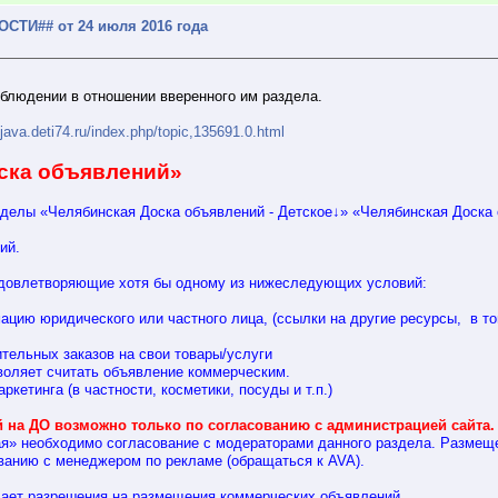
ТИ## от 24 июля 2016 года
блюдении в отношении вверенного им раздела.
bjava.deti74.ru/index.php/topic,135691.0.html
ска объявлений»
зделы «Челябинская Доска объявлений - Детское↓» «Челябинская Доска
ий.
удовлетворяющие хотя бы одному из нижеследующих условий:
ридического или частного лица, (ссылки на другие ресурсы, в том
ьных заказов на свои товары/услуги
яет считать объявление коммерческим.
тинга (в частности, косметики, посуды и т.п.)
на ДО возможно только по согласованию с администрацией сайта.
ая» необходимо согласование с модераторами данного раздела. Размещ
ванию с менеджером по рекламе (обращаться к AVA).
ает разрешения на размещения коммерческих объявлений