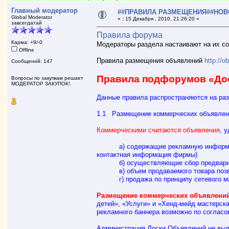
Главный модератор
##ПРАВИЛА РАЗМЕЩЕНИЯ##НОВОС
Global Moderator
«
:
15 Декабря , 2010, 21:26:20 »
завсегдатай
Правила форума
Карма: +9/-0
Модераторы раздела настаивают на их со
Offline
Правила размещения объявлений
http://o
Сообщений: 147
Правила подфорумов «До
Вопросы по закупкам решает
МОДЕРАТОР ЗАКУПОК!
Данные правила распространяются на ра
1.1 Размещение коммерческих объявлен
Коммерческими считаются объявления
, 
а) содержащие рекламную информацию ю
контактная информация фирмы)
б) осуществляющие сбор предварител
в) объем продаваемого товара позвол
г) продажа по принципу сетевого марке
Размещение коммерческих объявлений 
детей», «Услуги» и «Хенд-мейд мастерск
рекламного баннера возможно по согласо
Администрация Доски Объявлений не выд