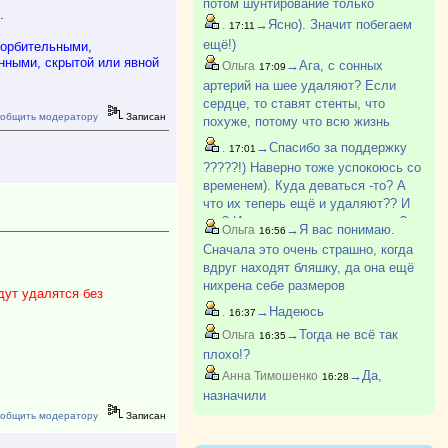
потом шунтирование только
.
→Ясно). Значит побегаем
.
17:11
ещё!)
корбительными,
нными, скрытой или явной
→Ага, с сонных
Ольга
17:09
артерий на шее удаляют? Если
сердце, то ставят стенты, что
общить модератору
Записан
похуже, потому что всю жизнь
потом пить кроворазжижающее - у
→Спасибо за поддержку
.
17:01
подруги так 4 года назад
?????!) Наверно тоже успокоюсь со
поставили. Есть протокол, по нему
временем). Куда деваться -то? А
операция показана, если б?
что их теперь ещё и удаляют?? И
как? И почему сразу не удалить?
→Я вас понимаю.
Ольга
16:56
Сначала это очень страшно, когда
вдруг находят бляшку, да она ещё
нихрена себе размеров
дут удалятся без
оказывается и в голову лезет
→Надеюсь
.
16:37
всякое?... Но потом берешь себя в
→Тогда не всё так
Ольга
16:35
руки. Статины, физкультура,
плохо!?
каждый день минимум 10.0?
→Да,
Анна Тимошенко
16:28
назначили
общить модератору
Записан