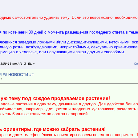
одимо самостоятельно удалить тему. Если это невозможно, необходимо 
 по истечении 30 дней с момента размещения последнего ответа в теме
ляющихся заведомо ложными и/или дискредитирующими, неточными, ос
ьную рознь, возбуждающими, непристойными, сексуально ориентирова
рмацию о человеке, или нарушающими закон другими способами.
 23:59:13 от AN_G_EL
»
Со
 ## НОВОСТИ ##
 »
ную тему под каждое продаваемое растение!
 садовые растения в одну тему, домашние в другую. Для удобства Вашег
объявления, например - для цветов и плодовых кустарников; разделять 
 очень большое количество сортов пеларгоний.
 ориентиры, где можно забрать растения!
дрес и даже телефон. Указать ориентиры совсем не сложно, например - 