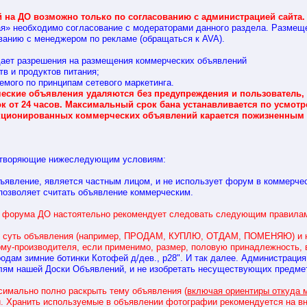
на ДО возможно только по согласованию с администрацией сайта.
ая» необходимо согласование с модераторами данного раздела. Размещ
ванию с менеджером по рекламе (обращаться к AVA).
ает разрешения на размещения коммерческих объявлений
и продуктов питания;
го по принципам сетевого маркетинга.
ские объявления удаляются без предупреждения и пользователь,
ок от 24 часов. Максимальный срок бана устанавливается по усмо
кционированных коммерческих объявлений карается пожизненным 
етворяющие нижеследующим условиям:
ение, является частным лицом, и не использует форум в коммерчес
воляет считать объявление коммерческим.
я форума ДО настоятельно рекомендует следовать следующим правила
ть суть объявления (например, ПРОДАМ, КУПЛЮ, ОТДАМ, ПОМЕНЯЮ) и 
му-производителя, если применимо, размер, половую принадлежность, 
родам зимние ботинки Котофей д/дев., р28". И так далее. Администраци
лям нашей Доски Объявлений, и не изобретать несуществующих предмет
симально полно раскрыть тему объявления (
включая ориентиры откуда 
. Хранить используемые в объявлении фотографии рекомендуется на в