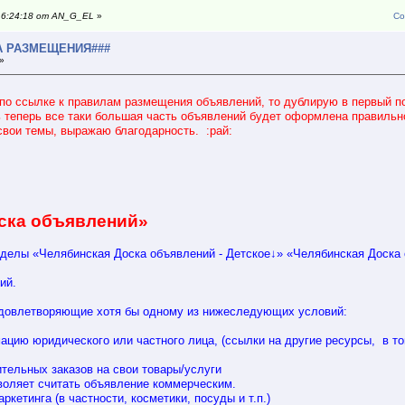
 16:24:18 от AN_G_EL
»
Со
ЛА РАЗМЕЩЕНИЯ###
 »
 по ссылке к правилам размещения объявлений, то дублирую в первый по
 теперь все таки большая часть объявлений будет оформлена правильн
свои темы, выражаю благодарность. :рай:
ска объявлений»
зделы «Челябинская Доска объявлений - Детское↓» «Челябинская Доска
ий.
удовлетворяющие хотя бы одному из нижеследующих условий:
ридического или частного лица, (ссылки на другие ресурсы, в том
ьных заказов на свои товары/услуги
яет считать объявление коммерческим.
тинга (в частности, косметики, посуды и т.п.)