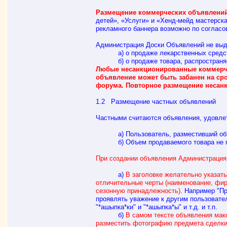
Размещение коммерческих объявлений 
детей», «Услуги» и «Хенд-мейд мастерск
рекламного баннера возможно по согласо
Администрация Доски Объявлений не выд
а) о продаже лекарственных средств 
б) о продаже товара, распространяемо
Любые несанкционированные коммерче
объявление может быть забанен на ср
форума. Повторное размещение несан
1.2 Размещение частных объявлений
Частными считаются объявления, удовл
а) Пользователь, разместивший объявл
б) Объем продаваемого товара не поз
При создании объявления Администраци
а)
В заголовке желательно указа
отличительные черты (наименование, фир
сезонную принадлежность)
. Например "П
проявлять уважение к другим пользовате
"*ашыпка*ки" и "*ашыпка*ы" и т.д. и т.п.
б)
В самом тексте объявления мак
разместить фотографию предмета сделки