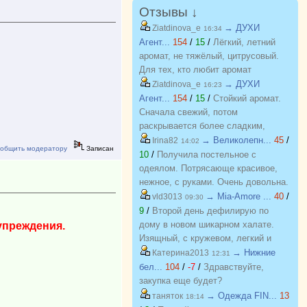
Отзывы ↓
→ ДУХИ
Ziatdinova_e
16:34
Агент...
154
/
15
/
Лёгкий, летний
аромат, не тяжёлый, цитрусовый.
Для тех, кто любит аромат
бергамота, грейпфрута. С хорошей
→ ДУХИ
Ziatdinova_e
16:23
стойкостью, на одежде еще долго
Агент...
154
/
15
/
Стойкий аромат.
держится потом.
Сначала свежий, потом
раскрывается более сладким,
пряным. Очень похож на оригинал,
→ Великолепн...
45
/
Irina82
14:02
общить модератору
Записан
почти не отличить.
10
/
Получила постельное с
одеялом. Потрясающе красивое,
нежное, с руками. Очень довольна.
Хочу еще! Спасибо
→ Mia-Amore ...
40
/
vld3013
09:30
9
/
Второй день дефилирую по
дому в новом шикарном халате.
упреждения.
Изящный, с кружевом, легкий и
красивый. Куплен на распродаже
→ Нижние
Катерина2013
12:31
по отличной цене. Спасибо
бел...
104
/
-7
/
Здравствуйте,
организатору за возможность
закупка еще будет?
приобретать красивые вещи по
→ Одежда FIN...
13
таняток
18:14
приятным ценам. Желаю закупке