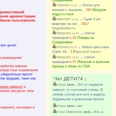
Скандинавии
→ Белье для
Yukonkol
14:37
женщин с пышным...
192
/
Шоурум
 разместивший
моды и стиля
трению администрации
→ Сдам 3-ую
fatka1983
10:11
баном пользователя.
квартиру на озе...
150
/
Недвижимость
→ списки
Margosha
14:43
пришедшего
42
/
Товары из
Скандинавии
ких целях.
→ Новые кроссовки
Demetra
08:19
Clarks 44...
3
/
Пристрой нового
→ списки
Margosha
м размещения
:
18:52
пришедшего
47
/
Женская и мужская
наиболее важные
одежда и обувь из США
возрастные ограничения,
я убедительно просит
Чат ДЕТИ74 ↓
ов продажи, таких как
→Это от пациента
Ольга
18:05
можно забрать
) и
зависит, от состояния стенки. В
нешних ресурсах типа
любом случае все кого я видела,
бодренькие и довольные бегали
после операции
→нет
Ольга
18:03
изменить заголовок и
→Ага, а
Анна Тимошенко
18:02