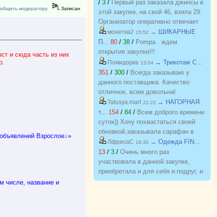
/
3
/
Первый раз заказала джинсы в
общить модератору
Записан
процветания и долгожительства
этой закупке, на свой 46, взяла 29.
Организатор оперативно отвечает
на вопросы. Спасибо!!!
→ ШИКАРНЫЕ
монетка2
15:52
П...
80
/
38
/
Pompa . ждем
открытия закупки!!!
ст и сюда часть из них
о.
→ Трикотаж C...
Помидорка
13:04
351
/
300
/
Всегда заказываю у
данного поставщика. Качество
отличное, всем довольна!
→ НАГОРНАЯ
Tatusya.mart
22:22
т...
154
/
84
/
Всем доброго времени
суток)) Хочу похвастаться своей
обновкой,заказывала сарафан в
 объявлений Взрослое↓»
закупке (Нагорная трикотаж) и
→ Одежда FIN...
ЛфрисаС
16:30
осталась в полном восторге от
13
/
3
/
Очень много раз
качества)) Соответствие
участвовала в данной закупке,
размерности и качество Выше
приобретала и для себя и подруг, и
всяких похвал))
джинсы, и джемпера, и платья, и
 числе, название и
блузки, вещи качественные,
соответствуют размеру и
описанию, организатор умничка