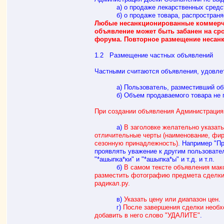
а) о продаже лекарственных средств 
б) о продаже товара, распространяемо
Любые несанкционированные коммерче
объявление может быть забанен на ср
форума. Повторное размещение несан
1.2 Размещение частных объявлений
Частными считаются объявления, удовл
а) Пользователь, разместивший объявл
б) Объем продаваемого товара не поз
При создании объявления Администраци
а)
В заголовке желательно указа
отличительные черты (наименование, фир
сезонную принадлежность)
. Например "П
проявлять уважение к другим пользовате
"*ашыпка*ки" и "*ашыпка*ы" и т.д. и т.п.
б)
В самом тексте объявления мак
разместить фотографию предмета сделки
радикал.ру.
в)
Указать цену или диапазон цен
.
г)
После завершения сделки необх
добавить в него слово "УДАЛИТЕ"
.