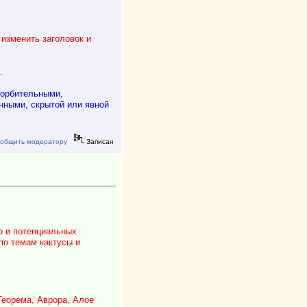
изменить заголовок и
.
корбительными,
нными, скрытой или явной
общить модератору
Записан
о и потенциальных
по темам кактусы и
Теорема, Аврора, Алое