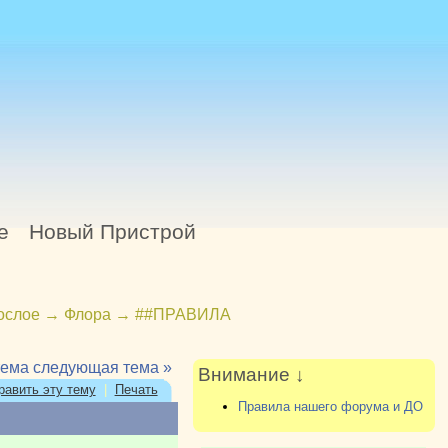
е
Новый Пристрой
ослое
→
Флора
→
##ПРАВИЛА
тема
следующая тема »
Внимание ↓
равить эту тему
|
Печать
Правила нашего форума и ДО