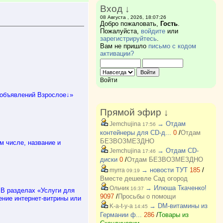
Вход ↓
08 Августа , 2026, 18:07:26
Добро пожаловать,
Гость
.
Пожалуйста,
войдите
или
зарегистрируйтесь
.
Вам не пришло
письмо с кодом
активации?
Войти
 объявлений Взрослое↓»
Прямой эфир ↓
→ Отдам
Jemchujina
17:56
контейнеры для CD-д...
0
/
Отдам
БЕЗВОЗМЕЗДНО
 числе, название и
→ Отдам CD-
Jemchujina
17:46
диски
0
/
Отдам БЕЗВОЗМЕЗДНО
→ новости ТУТ
185
/
myrra
09:19
Вместе дешевле Сад огород
→ Илюша Ткаченко!
Ольчик
16:37
В разделах «Услуги для
9097
/
Просьбы о помощи
ение интернет-витрины или
→ DM-витамины из
K-a-t-y-a
14:45
Германии ф...
286
/
Товары из