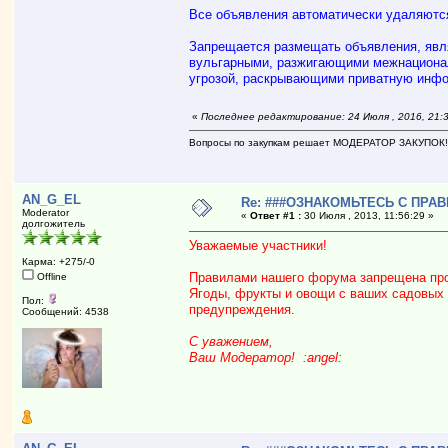
Все объявления автоматически удаляются
Запрещается размещать объявления, яв
вульгарными, разжигающими межнационал
угрозой, раскрывающими приватную инфо
«
Последнее редактирование: 24 Июля , 2016, 21
Вопросы по закупкам решает МОДЕРАТОР ЗАКУПОК
AN_G_EL
Re: ###ОЗНАКОМЬТЕСЬ С ПРА
Moderator
«
Ответ #1 :
30 Июля , 2013, 11:56:29 »
долгожитель
Уважаемые участники!
Карма: +275/-0
Правилами нашего форума запрещена про
Offline
Ягоды, фрукты и овощи с ваших садовых 
Пол:
предупреждения.
Сообщений: 4538
С уважением,
Ваш Модератор! :angel: