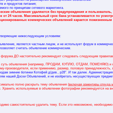
и продуктов питания;
го по принципам сетевого маркетинга.
ские объявления удаляются без предупреждения и пользователь,
ок от 24 часов. Максимальный срок бана устанавливается по усмо
кционированных коммерческих объявлений карается пожизненным 
етворяющие нижеследующим условиям:
ение, является частным лицом, и не использует форум в коммерчес
воляет считать объявление коммерческим.
я форума ДО настоятельно рекомендует следовать следующим правила
ть суть объявления (например, ПРОДАМ, КУПЛЮ, ОТДАМ, ПОМЕНЯЮ) и 
му-производителя, если применимо, размер, половую принадлежность, 
родам зимние ботинки Котофей д/дев., р28". И так далее. Администраци
лям нашей Доски Объявлений, и не изобретать несуществующих предмет
симально полно раскрыть тему объявления (
включая ориентиры откуда 
. Хранить используемые в объявлении фотографии рекомендуется на в
одимо самостоятельно удалить тему. Если это невозможно, необходимо 