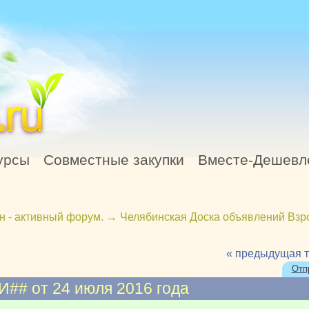
урсы
Совместные закупки
Вместе-Дешевл
н - активный форум.
→
Челябинская Доска объявлений Взр
« предыдущая 
Отп
 от 24 июля 2016 года