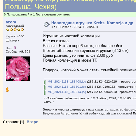
Польша, Чехия)
0 Пользователей и 1 Гость смотрят эту тему.
azora
Новогодние игрушки Krebs, Komozja и др. 
завсегдатай
«
:
18 Ноября , 2024, 18:36:33 »
Игрушки из частной коллекции.
Карма: +5/-0
Все из стекла.
Offline
Разные. Есть в коробочках, но больше без.
Пол:
В этом объявлении крупные игрушки (8-13 см)
Сообщений: 351
Цены разные, уточняйте. От 2000 руб
Полная коллекция в моем ТГ.
Подарок, который может стать семейной реликвие
IMG_20241118_183408.jpg
(287.21 Кб, 922x926 - просмотре
IMG_20241118_183301.jpg
(286.8 Кб, 919x923 - просмотрено
IMG_20241118_183214.jpg
(267.82 Кб, 904x910 - просмотрен
«
Последнее редактирование: 18 Ноября , 2024, 18:40:05 от
azora
»
Эмоции и чувства формируют наш характер, характер формиру
Ведическая Астрология. Узнай себя и сделай шаг к счастью! Пи
Страниц: [
1
]
Вверх