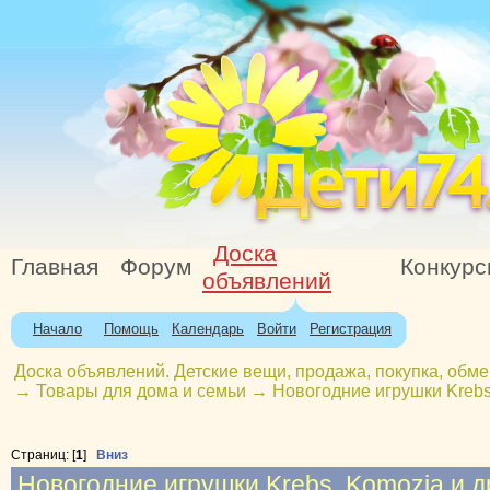
Доска
Главная
Форум
Конкур
объявлений
Начало
Помощь
Календарь
Войти
Регистрация
Доска объявлений. Детские вещи, продажа, покупка, обме
→
Товары для дома и семьи
→
Новогодние игрушки Krebs
Страниц: [
1
]
Вниз
Новогодние игрушки Krebs, Komozja и д