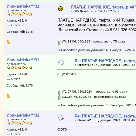
Ирина-iriska***31
ПЛАТЬЕ НАРЯДНОЕ, тафта, р 44 
долгожитель
«
:
05 Декабря , 2024, 19:22:59 »
ПЛАТЬЕ НАРЯДНОЕ, тафта, р 44 Турция, цв
Карма: +12/-0
молнии,вшитые чашки пуш-ап, в области 
Offline
Ленинский ост.Смоленский 8 982 326 6
Сообщений: 1176
(74.33 Кб, 600x715 - просмотрено 75 раз.)
«
Последнее редактирование: 18 Января , 2025, 13:
Ирина-iriska***31
Re: ПЛАТЬЕ НАРЯДНОЕ, тафта,
долгожитель
«
Ответ #1 :
05 Декабря , 2024, 19:30:12
еще фото
Карма: +12/-0
Offline
Сообщений: 1176
(71.27 Кб, 520x1024 - просмотрено 63 раз.)
(111.84 Кб, 600x745 - просмотрено 61 раз.)
«
Последнее редактирование: 05 Декабря , 2024, 19
Ирина-iriska***31
Re: ПЛАТЬЕ НАРЯДНОЕ, тафта,
долгожитель
«
Ответ #2 :
05 Декабря , 2024, 19:31:46
фото
Карма: +12/-0
Offline