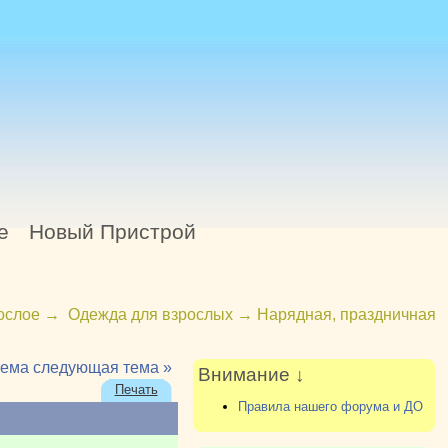
е
Новый Пристрой
ослое
→
Одежда для взрослых
→
Нарядная, праздничная
тема
следующая тема »
Внимание ↓
Печать
Правила нашего форума и ДО