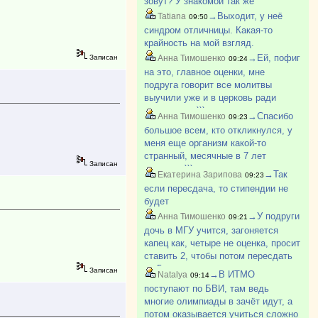
зовут? У знакомой так же
тяжело даются общие предметы.
→Выходит, у неё
Tatiana
09:50
Это было бы на любо?
синдром отличницы. Какая-то
крайность на мой взгляд.
→Ей, пофиг
Записан
Анна Тимошенко
09:24
на это, главное оценки, мне
подруга говорит все молитвы
выучили уже и в церковь ради
этого ходим)))
→Спасибо
Анна Тимошенко
09:23
большое всем, кто откликнулся, у
меня еще организм какой-то
странный, месячные в 7 лет
Записан
начались))) все врачи говорят, что
→Так
Екатерина Зарипова
09:23
это кровь южная, ну и у мамы,
если пересдача, то стипендии не
бабушки так было, а климакс потом
будет
у них был после 55 лет
→У подруги
Анна Тимошенко
09:21
дочь в МГУ учится, загоняется
капец как, четыре не оценка, просит
ставить 2, чтобы потом пересдать
на 5.
Записан
→В ИТМО
Natalya
09:14
поступают по БВИ, там ведь
многие олимпиады в зачёт идут, а
потом оказывается учиться сложно