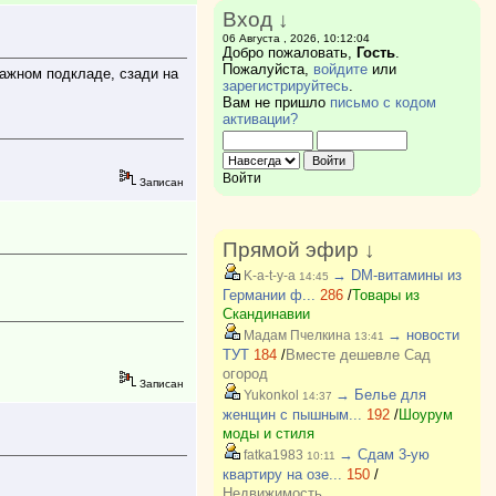
Вход ↓
06 Августа , 2026, 10:12:04
Добро пожаловать,
Гость
.
Пожалуйста,
войдите
или
тажном подкладе, сзади на
зарегистрируйтесь
.
Вам не пришло
письмо с кодом
активации?
Войти
Записан
Прямой эфир ↓
→ DM-витамины из
K-a-t-y-a
14:45
Германии ф...
286
/
Товары из
Скандинавии
→ новости
Мадам Пчелкина
13:41
ТУТ
184
/
Вместе дешевле Сад
огород
Записан
→ Белье для
Yukonkol
14:37
женщин с пышным...
192
/
Шоурум
моды и стиля
→ Сдам 3-ую
fatka1983
10:11
квартиру на озе...
150
/
Недвижимость