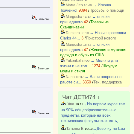
→ Илюша
Мама Лео
16:48
Ткаченко!
9094
/
Просьбы о помощи
→ списки
Margosha
14:43
Записан
пришедшего
42
/
Товары из
Скандинавии
→ Новые кроссовки
Demetra
08:19
Clarks 44...
3
/
Пристрой нового
→ списки
Margosha
18:52
пришедшего
47
/
Женская и мужская
одежда и обувь из США
→ Мелочи для
Yukonkol
12:22
жизни и не тол...
1274
/
Шоурум
Записан
моды и стиля
→ Ваши вопросы по
Nana
10:37
работе си...
3350
/
Тех. поддержка
Чат ДЕТИ74 ↓
→На первом курсе там
Dina
10:11
на 90% общеобразовательные
Записан
предметы, которые на всех
технических факультетах есть,
узкоспециальных почти нет, да и те
→Девочку не Ева
Татьяна Е
10:10
больше вводные. Получается, ему