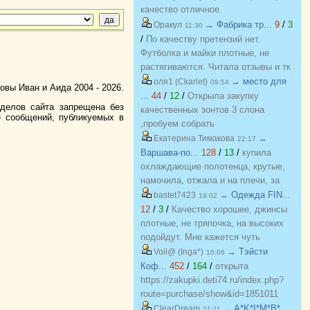
соответствуют размеру и
качество отличное.
описанию, организатор умничка
→ Фабрика тр...
9
/
3
Оракул
11:30
всегда оперативно отвечает, с
/
По качеству претензий нет.
удовольствием буду участвовать
Футболка и майки плотные, не
еще!
растягиваются. Читала отзывы и тк
люблю не в облипку вещи, на свой
→ место для
оля1 (Ckarlet)
09:54
вы Иван и Аида 2004 - 2026.
46р-р заказала все вещи 48, все
...
44
/
12
/
Открыла закупку
зделов сайта запрещена без
равно получилось в облипку, и на
качественных зонтов 3 слона
е сообщений, публикуемых в
мой взгляд на рост 165-168
,пробуем собрать
женский, у меня 173 мне
https://zakupki.deti74.ru/index.php?
→
Екатерина Тимакова
22:17
коротковато, но ношу все вещи с
route=purchase/show&id=1851321
Варшава-по...
128
/
13
/
купила
юбками не заправляя.
охлаждающие полотенца, крутые,
намочила, отжала и на плечи, за
счет сетчатого переплетения при
→ Одежда FIN...
bastet7423
19:02
малейшем дуновении ветерка идет
12
/
3
/
Качество хорошее, джинсы
приятное охлаждение. Мне очень
плотные, не тряпочка, на высоких
понравилось, рекомендую.
подойдут. Мне кажется чуть
Отличные полотенца, мяконькие,
маломерят, для определения с
→ Тэйсти
Voil@ (Inga*)
10:06
хорошо впитывают. Спасибо за
размером заказывала на вб. Мне 31
Коф...
452
/
164
/
открыта
подарочек и что получилось учесть
размер подошел на об 94, есть
https://zakupki.deti74.ru/index.php?
пожелания по цвету!!! Отличный
небольшой запас, в талии чуть
route=purchase/show&id=1851011
организатор, всегда поможет с
ушила. В 30 тоже наверное влезла
→ A*K*I*M*B*...
ClearDream
21:11