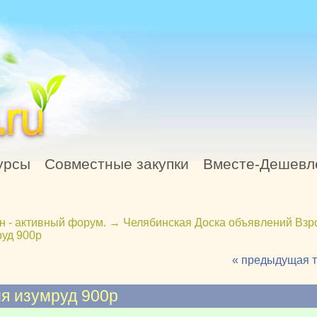
урсы
Совместные закупки
Вместе-Дешевл
н - активный форум.
→
Челябинская Доска объявлений Взр
уд 900р
« предыдущая 
я изумруд 900р