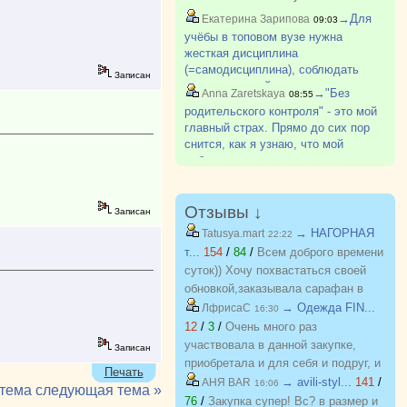
и дети отчисляются.
→Для
Екатерина Зарипова
09:03
учёбы в топовом вузе нужна
жесткая дисциплина
(=самодисциплина), соблюдать
Записан
строгие дедлайны и не
→"Без
Anna Zaretskaya
08:55
расслабляться. Там школьные
родительского контроля" - это мой
оценки, егэ и олимпиады уже не
главный страх. Прямо до сих пор
играют никакой роли.
снится, как я узнаю, что мой
ребенок уже два года, как
отчислен)) (это просто сон, так не
было))
Отзывы ↓
Записан
→ НАГОРНАЯ
Tatusya.mart
22:22
т...
154
/
84
/
Всем доброго времени
суток)) Хочу похвастаться своей
обновкой,заказывала сарафан в
закупке (Нагорная трикотаж) и
→ Одежда FIN...
ЛфрисаС
16:30
осталась в полном восторге от
12
/
3
/
Очень много раз
качества)) Соответствие
участвовала в данной закупке,
Записан
размерности и качество Выше
приобретала и для себя и подруг, и
Печать
всяких похвал))
джинсы, и джемпера, и платья, и
→ avili-styl...
141
/
АНЯ BAR
16:06
 тема
следующая тема »
блузки, вещи качественные,
76
/
Закупка супер! Вс? в размер и