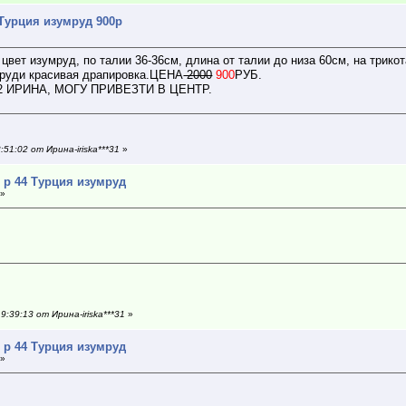
Турция изумруд 900р
ет изумруд, по талии 36-36см, длина от талии до низа 60см, на трико
груди красивая драпировка.ЦЕНА
2000
900
РУБ.
962 ИРИНА, МОГУ ПРИВЕЗТИ В ЦЕНТР.
51:02 от Ирина-iriska***31
»
 р 44 Турция изумруд
 »
:39:13 от Ирина-iriska***31
»
 р 44 Турция изумруд
 »