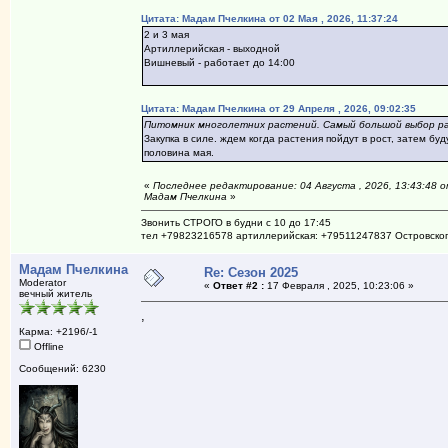
Цитата: Мадам Пчелкина от 02 Мая , 2026, 11:37:24
2 и 3 мая
Артиллерийская - выходной
Вишневый - работает до 14:00
Цитата: Мадам Пчелкина от 29 Апреля , 2026, 09:02:35
Питомник многолетних растений. Самый большой выбор ра
Закупка в силе. ждем когда растения пойдут в рост, затем б
половина мая.
«
Последнее редактирование: 04 Августа , 2026, 13:43:48 
Мадам Пчелкина
»
Звонить СТРОГО в будни с 10 до 17:45
тел +79823216578 артиллерийская: +79511247837 Островско
Мадам Пчелкина
Re: Сезон 2025
Moderator
«
Ответ #2 :
17 Февраля , 2025, 10:23:06 »
вечный житель
,
Карма: +2196/-1
Offline
Сообщений: 6230