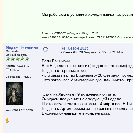
----------------------------------------------
Мы работаем в условиях холодильника т.е. розам
Звонить СТРОГО в будни с 10 до 17:45
тел +79823216578 артиллерийская: +79511247837 Островско
Мадам Пчелкина
Re: Сезон 2025
Moderator
«
Ответ #8 :
28 Февраля , 2025, 02:22:14 »
вечный житель
Розы Башкирии
Все ЕЦ сданы. отставших(поздно оплативших) с
Карма: +2196/-1
Выдача от организатора:
Offline
- кто заказывал из Вишневого- 28 февраля после
Сообщений: 6230
- кто заказывал Артиллерийскую, или ничего - 
-----------------------------
Закупка Хвойные п9 включена к оплате.
Ожидаем получение на следующей неделе.
Постараемся сдать во вторник -4 марта все ЕЦ и
Выдача с Артиллерийской - не раньше понедельни
тел +79823216578
Вишневого- напишите в комментарии.