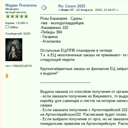
Мадам Пчелкина
Re: Сезон 2025
Moderator
«
Ответ #7 :
26 Февраля , 2025, 21:39:07 »
вечный житель
Розы Башкирии . Сданы :
-пвв - молодогвардейцев
Карма: +2196/-1
-Кашириных 102
Offline
-Победы 384
Сообщений: 6230
- Гагарина
- Агалакова
Остальные ЕЦ/ППВ планируем в четверг.
Т.к. в ЕЦ неоплаченные заказы не принимают- те
следующей неделе.
тел +79823216578
Крупногабаритные заказы из филиалов ЕЦ забрать
к выдаче!"
--------------------------------------------
Выдача заказов со способом получения от органи
- если заказали получение из Вишневого, то выда
коробку для саженцев и листок на котором напис
сверки
- Если заказали получение с Артиллерийской 102
на Артиллерийскую102. Расписание будет позже.
- Если выбрали получение от орга, но не заказал
понедельник привезем на Артиллерийскую. Распи