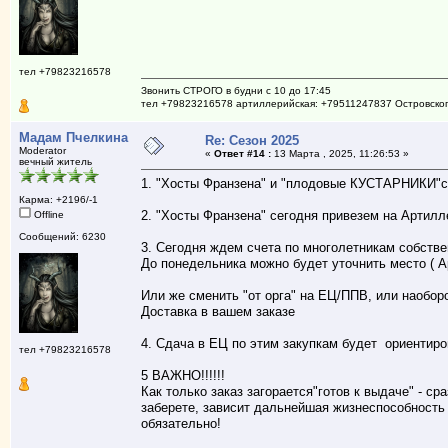
тел +79823216578
Звонить СТРОГО в будни с 10 до 17:45
тел +79823216578 артиллерийская: +79511247837 Островско
Мадам Пчелкина
Re: Сезон 2025
Moderator
«
Ответ #14 :
13 Марта , 2025, 11:26:53 »
вечный житель
1. "Хосты Франзена" и "плодовые КУСТАРНИКИ"
Карма: +2196/-1
2. "Хосты Франзена" сегодня привезем на Артилл
Offline
Сообщений: 6230
3. Сегодня ждем счета по многолетникам собств
До понедельника можно будет уточнить место ( 
Или же сменить "от орга" на ЕЦ/ППВ, или наоборо
Доставка в вашем заказе
4. Сдача в ЕЦ по этим закупкам будет ориентиро
тел +79823216578
5 ВАЖНО!!!!!!
Как только заказ загорается"готов к выдаче" - ср
заберете, зависит дальнейшая жизнеспособность 
обязательно!