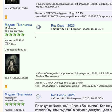
«
Последнее редактирование: 04 Февраля , 2026, 13:11:59 
Мадам Пчелкина
»
тел +79823216578
Звонить СТРОГО в будни с 10 до 17:45
тел +79823216578 артиллерийская: +79511247837 Островско
Мадам Пчелкина
Re: Сезон 2025
Moderator
«
Ответ #3 :
17 Февраля , 2025, 16:48:49 »
вечный житель
,
Карма: +2196/-1
Offline
Сообщений: 6230
«
Последнее редактирование: 04 Февраля , 2026, 13:12:06 
Мадам Пчелкина
»
тел +79823216578
Звонить СТРОГО в будни с 10 до 17:45
тел +79823216578 артиллерийская: +79511247837 Островско
Мадам Пчелкина
Re: Сезон 2025
Moderator
«
Ответ #4 :
18 Февраля , 2025, 19:46:56 »
вечный житель
По закупке №сеянцы" и "розы Башкирии". Кто не 
каталог"пункты выдачи" в закупке доступен для з
Карма: +2196/-1