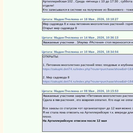
Артиллерийская 102 , Среда -пятница с 10 до 17:30 , суббота
отделе!
Кто записывался в системе на получение из Вишневого - тож
Цитата: Мадам Пчелкина от 18 Мая , 2026, 10:18:27
Мир садовода 8 и наш питомник многолетних растений- горят
Открыт мир садовода 9
Цитата: Мадам Пчелкина от 14 Мая , 2026, 10:36:13
Уважаемые участники . ЗАкупка -РАстения- стоп переносится 
Цитата: Мадам Пчелкина от 10 Мая , 2026, 18:34:04
ОТКРЫТЫ:
1. Питомник многолетних растений плюс плодовые и клубника
https://zakupki.deti74.ru/index.php?route=purchase/show&id=18
2. Мир садовода 8
https://zakupki.deti74.ru/index.php?route=purchase/show&id=18
Цитата: Мадам Пчелкина от 08 Мая , 2026, 10:15:53
Уважаемые участники закупки «Питомник многолетних расте
Сдала в пвв растения , кто вовремя оплатил. Кто еще не опла
Все заказы со статусом «от организатора» до 12 мая можно 
Я не стала пока отвозить на Артиллерийскую т.к. впереди дл
плохо.
На Артиллерийскую отвезем после 12 мая