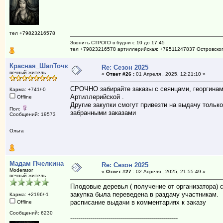
тел +79823216578
Звонить СТРОГО в будни с 10 до 17:45
тел +79823216578 артиллерийская: +79511247837 Островско
Красная_ШапТочка
Re: Сезон 2025
вечный житель
«
Ответ #26 :
01 Апреля , 2025, 12:21:10 »
СРОЧНО забирайте заказы с сеянцами, георгинами
Карма: +741/-0
Артиллерийской .
Offline
Другие закупки смогут привезти на выдачу только
Пол:
забранными заказами
Сообщений: 19573
Ольга
Мадам Пчелкина
Re: Сезон 2025
Moderator
«
Ответ #27 :
02 Апреля , 2025, 21:55:49 »
вечный житель
Плодовые деревья ( получение от организатора)
закупка была переведена в раздачу участникам.
Карма: +2196/-1
расписание выдачи в комментариях к заказу
Offline
Сообщений: 6230
------------------------------------------------------