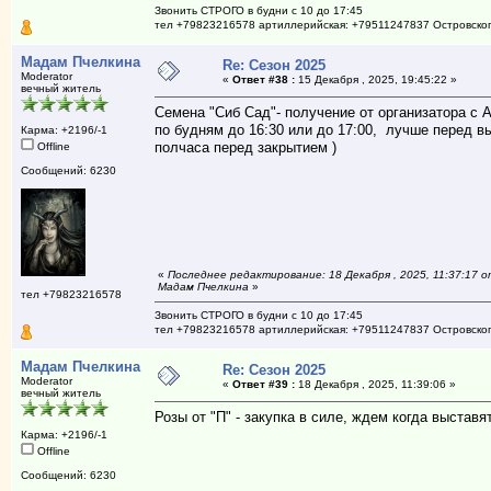
Звонить СТРОГО в будни с 10 до 17:45
тел +79823216578 артиллерийская: +79511247837 Островско
Мадам Пчелкина
Re: Сезон 2025
Moderator
«
Ответ #38 :
15 Декабря , 2025, 19:45:22 »
вечный житель
Семена "Сиб Сад"- получение от организатора с 
по будням до 16:30 или до 17:00, лучше перед в
Карма: +2196/-1
полчаса перед закрытием )
Offline
Сообщений: 6230
«
Последнее редактирование: 18 Декабря , 2025, 11:37:17 о
Мадам Пчелкина
»
тел +79823216578
Звонить СТРОГО в будни с 10 до 17:45
тел +79823216578 артиллерийская: +79511247837 Островско
Мадам Пчелкина
Re: Сезон 2025
Moderator
«
Ответ #39 :
18 Декабря , 2025, 11:39:06 »
вечный житель
Розы от "П" - закупка в силе, ждем когда выставя
Карма: +2196/-1
Offline
Сообщений: 6230