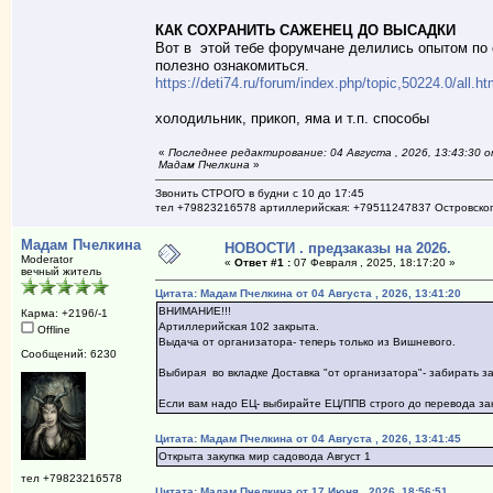
КАК СОХРАНИТЬ САЖЕНЕЦ ДО ВЫСАДКИ
Вот в этой тебе форумчане делились опытом по 
полезно ознакомиться.
https://deti74.ru/forum/index.php/topic,50224.0/all.ht
холодильник, прикоп, яма и т.п. способы
«
Последнее редактирование: 04 Августа , 2026, 13:43:30 
Мадам Пчелкина
»
Звонить СТРОГО в будни с 10 до 17:45
тел +79823216578 артиллерийская: +79511247837 Островско
Мадам Пчелкина
НОВОСТИ . предзаказы на 2026.
Moderator
«
Ответ #1 :
07 Февраля , 2025, 18:17:20 »
вечный житель
Цитата: Мадам Пчелкина от 04 Августа , 2026, 13:41:20
ВНИМАНИЕ!!!
Карма: +2196/-1
Артиллерийская 102 закрыта.
Offline
Выдача от организатора- теперь только из Вишневого.
Сообщений: 6230
Выбирая во вкладке Доставка "от организатора"- забирать з
Если вам надо ЕЦ- выбирайте ЕЦ/ППВ строго до перевода зак
Цитата: Мадам Пчелкина от 04 Августа , 2026, 13:41:45
Открыта закупка мир садовода Август 1
тел +79823216578
Цитата: Мадам Пчелкина от 17 Июня , 2026, 18:56:51