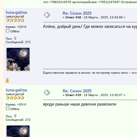
тел +79823216578 артиллерийская: +79511247837 Островско
luna-galina
Re: Сезон 2025
завсегдатай
«
Ответ #18 :
18 Марта , 2025, 13:44:08 »
Алёна, добрый день! Где можно записаться на ку
Карма: +20/-0
Offline
Пол:
Сообщений: 272
Единственное правило в жизни, по которому нужно жить – ост
luna-galina
Re: Сезон 2025
завсегдатай
«
Ответ #19 :
18 Марта , 2025, 13:45:07 »
вроде раньше наши девочки развозили
Карма: +20/-0
Offline
Пол:
Сообщений: 272