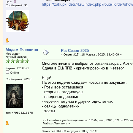
Пол:
https://zakupki.deti74.ru/index.php?route=order/sh
Сообщений: 91
Мадам Пчелкина
Re: Сезон 2025
Moderator
«
Ответ #17 :
18 Марта , 2025, 13:40:09 »
вечный житель
Многолетники кто выбрал от организатора с Арти
Сдача в ЕЦ/ППВ - ориентировочно в четверг
Карма: +2196/-1
Offline
Еще!
Сообщений: 6230
На этой неделе ожидаем новости по закупкам:
- Розы все оставшиеся
- георгины гладиолусы
- плодовые деревья
- черенки петуний и других однолетних
- сеянцы однолетних
- хосты
тел +79823216578
«
Последнее редактирование: 18 Марта , 2025, 13:55:28 от
Мадам Пчелкина
»
Звонить СТРОГО в будни с 10 до 17:45