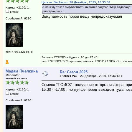
Цитата: Backup от 20 Декабря , 2025, 16:39:06
А почему такая выкупаемость низкая в закупке "Мир садовода"
Карма: +2196/-1
расстроилась...
Offline
Выкупаемость порой вещь непредсказуемая
Сообщений: 6230
тел +79823216578
Звонить СТРОГО в будни с 10 до 17:45
тел +79823216578 артиллерийская: +79511247837 Островско
Мадам Пчелкина
Re: Сезон 2025
Moderator
«
Ответ #42 :
23 Декабря , 2025, 15:34:43 »
вечный житель
Семена "ПОИСК"- получение от организатора при
16:30 -:-17:00 , но лучше перед выездом туда поз
Карма: +2196/-1
Offline
Сообщений: 6230