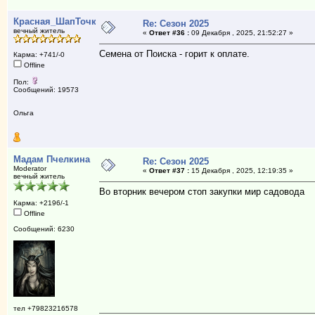
Красная_ШапТочка
Re: Сезон 2025
вечный житель
«
Ответ #36 :
09 Декабря , 2025, 21:52:27 »
Семена от Поиска - горит к оплате.
Карма: +741/-0
Offline
Пол:
Сообщений: 19573
Ольга
Мадам Пчелкина
Re: Сезон 2025
Moderator
«
Ответ #37 :
15 Декабря , 2025, 12:19:35 »
вечный житель
Во вторник вечером стоп закупки мир садовода
Карма: +2196/-1
Offline
Сообщений: 6230
тел +79823216578