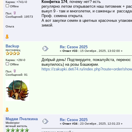
Конфетка 174
, почему нет? есть
Карма: +741/-0
регулярно летом открывается наш питомник + рас
Offline
выкуп 9 - там и многолетки, и саженцы и рассада
Пол:
Проф. семена открыта.
Сообщений: 19573
А вот закупки семян в цветных красочных упаков
зимой.
Ольга
Backup
Re: Сезон 2025
постоялец
«
Ответ #33 :
15 Октября , 2025, 13:02:00 »
Добрый день! Подтвердите, пожалуйста, перенос 
Карма: +28/-0
выкупилось) на розы Башкирии.
Offline
https://zakupki.deti74.ru/index.php?route=order/sh
Пол:
Сообщений: 91
Мадам Пчелкина
Re: Сезон 2025
Moderator
«
Ответ #34 :
23 Октября , 2025, 12:01:23 »
вечный житель