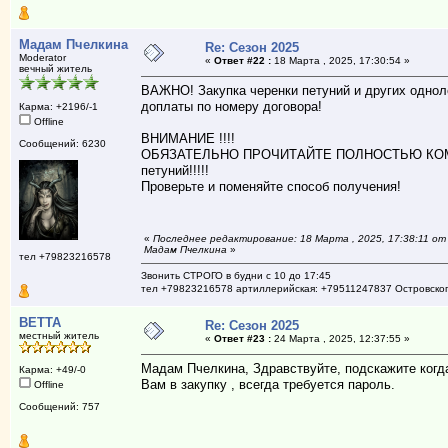
Мадам Пчелкина
Re: Сезон 2025
Moderator
«
Ответ #22 :
18 Марта , 2025, 17:30:54 »
вечный житель
ВАЖНО! Закупка черенки петуний 
доплаты по номеру договора!
Карма: +2196/-1
Offline
ВНИМАНИЕ !!!!
Сообщений: 6230
ОБЯЗАТЕЛЬНО ПРОЧИТАЙТЕ ПОЛНОСТЬЮ КОММЕ
петуний!!!!!
Проверьте и поменяйте способ получения!
«
Последнее редактирование: 18 Марта , 2025, 17:38:11 от
Мадам Пчелкина
»
тел +79823216578
Звонить СТРОГО в будни с 10 до 17:45
тел +79823216578 артиллерийская: +79511247837 Островско
BETTA
Re: Сезон 2025
местный житель
«
Ответ #23 :
24 Марта , 2025, 12:37:55 »
Мадам Пчелкина, Здравствуйте, подскажите когда
Карма: +49/-0
Вам в закупку , всегда требуется пароль.
Offline
Сообщений: 757