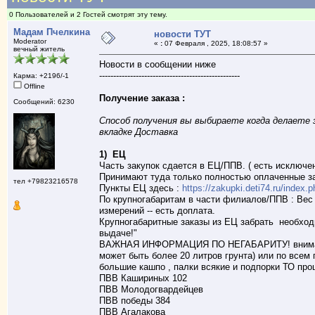
0 Пользователей и 2 Гостей смотрят эту тему.
Мадам Пчелкина
новости ТУТ
Moderator
«
:
07 Февраля , 2025, 18:08:57 »
вечный житель
Новости в сообщении ниже
--------------------------------------------------
Карма: +2196/-1
Offline
Получение заказа :
Сообщений: 6230
Способ получения вы выбираете когда делаете з
вкладке Доставка
1) ЕЦ
Часть закупок сдается в ЕЦ/ППВ. ( есть исключе
Принимают туда только полностью оплаченные за
тел +79823216578
Пункты ЕЦ здесь :
https://zakupki.deti74.ru/index.
По крупногабаритам в части филиалов/ППВ : Вес б
измерений -- есть доплата.
Крупногабаритные заказы из ЕЦ забрать необходим
выдаче!"
ВАЖНАЯ ИНФОРМАЦИЯ ПО НЕГАБАРИТУ! внимание!
может быть более 20 литров грунта) или по всем
большие кашпо , палки всякие и подпорки ТО пр
ПВВ Кашириных 102
ПВВ Молодогвардейцев
ПВВ победы 384
ПВВ Агалакова