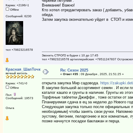
черенки петуний :
Внимание! Важно!
Карма: +2196/-1
Кто хотел отредактировать заказ ( добавить, убав
Offline
обеда.
Сообщений: 6230
Затем закупка окончательно уйдет в СТОП и изме
тел +79823216578
Звонить СТРОГО в будни с 10 до 17:45
тел +79823216578 артиллерийская: +79511247837 Островско
Красная_ШапТочка
Re: Сезон 2025
вечный житель
«
Ответ #35 :
09 Декабря , 2025, 21:51:25 »
открыта закупка Мир садовода.
https://zakupki.d
Карма: +741/-0
В закупке большой ассортимент семян . И если п
Offline
каталог кашпо и грунты в наличии. Грунты из этог
Пол:
Торфяные таблетки Джиффи , тоже остатки от зак
Сообщений: 19573
Планируемая сдача в ец за неделю до Нового го
Следующая закупка только после официальных пр
Ольга
необходимым) чтобы занять свои ручки. Напомню 
эустому, бегонии, пеларгонию и все комнатные, л
позже начнутся посадки баклажан и перца.