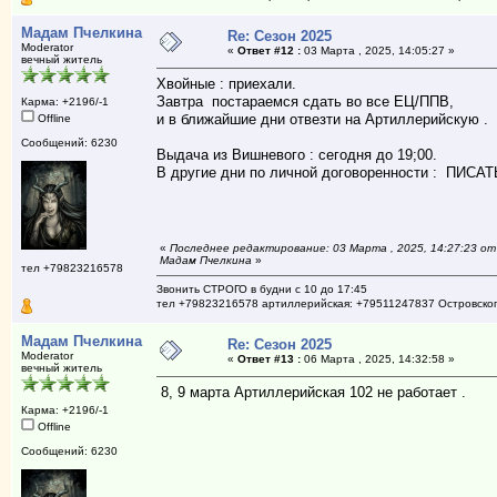
Мадам Пчелкина
Re: Сезон 2025
Moderator
«
Ответ #12 :
03 Марта , 2025, 14:05:27 »
вечный житель
Хвойные : приехали.
Завтра постараемся сдать во все ЕЦ/ППВ,
Карма: +2196/-1
и в ближайшие дни отвезти на Артиллерийскую .
Offline
Сообщений: 6230
Выдача из Вишневого : сегодня до 19;00.
В другие дни по личной договоренности : ПИСАТ
«
Последнее редактирование: 03 Марта , 2025, 14:27:23 от
Мадам Пчелкина
»
тел +79823216578
Звонить СТРОГО в будни с 10 до 17:45
тел +79823216578 артиллерийская: +79511247837 Островско
Мадам Пчелкина
Re: Сезон 2025
Moderator
«
Ответ #13 :
06 Марта , 2025, 14:32:58 »
вечный житель
8, 9 марта Артиллерийская 102 не работает .
Карма: +2196/-1
Offline
Сообщений: 6230