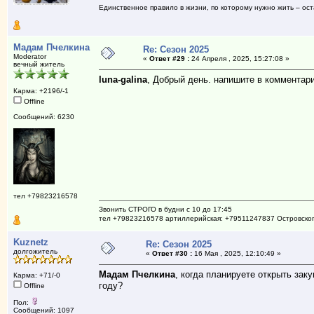
Единственное правило в жизни, по которому нужно жить – ост
Мадам Пчелкина
Re: Сезон 2025
Moderator
«
Ответ #29 :
24 Апреля , 2025, 15:27:08 »
вечный житель
luna-galina
, Добрый день. напишите в комментари
Карма: +2196/-1
Offline
Сообщений: 6230
тел +79823216578
Звонить СТРОГО в будни с 10 до 17:45
тел +79823216578 артиллерийская: +79511247837 Островско
Kuznetz
Re: Сезон 2025
долгожитель
«
Ответ #30 :
16 Мая , 2025, 12:10:49 »
Мадам Пчелкина
, когда планируете открыть зак
Карма: +71/-0
году?
Offline
Пол:
Сообщений: 1097