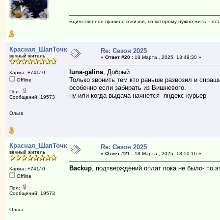
Единственное правило в жизни, по которому нужно жить – ост
Красная_ШапТочка
Re: Сезон 2025
вечный житель
«
Ответ #20 :
18 Марта , 2025, 13:49:30 »
luna-galina
, Добрый.
Карма: +741/-0
Только звонить тем кто раньше развозил и спраши
Offline
особенно если забирать из Вишневого.
Пол:
ну или когда выдача начнется- яндекс курьер
Сообщений: 19573
Ольга
Красная_ШапТочка
Re: Сезон 2025
вечный житель
«
Ответ #21 :
18 Марта , 2025, 13:50:16 »
Backup
, подтверждений оплат пока не было- по 
Карма: +741/-0
Offline
Пол:
Сообщений: 19573
Ольга