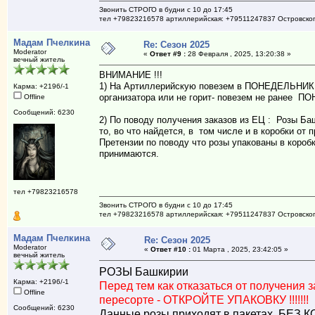
Звонить СТРОГО в будни с 10 до 17:45
тел +79823216578 артиллерийская: +79511247837 Островско
Мадам Пчелкина
Re: Сезон 2025
Moderator
«
Ответ #9 :
28 Февраля , 2025, 13:20:38 »
вечный житель
ВНИМАНИЕ !!!
1) На Артиллерийскую повезем в ПОНЕДЕЛЬНИК, н
Карма: +2196/-1
организатора или не горит- повезем не ранее 
Offline
Сообщений: 6230
2) По поводу получения заказов из ЕЦ : Розы Ба
то, во что найдется, в том числе и в коробки от 
Претензии по поводу что розы упакованы в коробк
принимаются.
тел +79823216578
Звонить СТРОГО в будни с 10 до 17:45
тел +79823216578 артиллерийская: +79511247837 Островско
Мадам Пчелкина
Re: Сезон 2025
Moderator
«
Ответ #10 :
01 Марта , 2025, 23:42:05 »
вечный житель
РОЗЫ Башкирии
Карма: +2196/-1
Перед тем как отказаться от получения 
Offline
пересорте - ОТКРОЙТЕ УПАКОВКУ !!!!!!!
Сообщений: 6230
Данные розы приходят в пакетах, БЕЗ