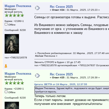
Мадам Пчелкина
Re: Сезон 2025
Moderator
«
Ответ #24 :
31 Марта , 2025, 17:25:23 »
вечный житель
Сеянцы от организатора готовы к выдаче. Распис
Карма: +2196/-1
Из Вишневого можно забирать Сеянцы, плодовые и
Offline
получение от орга с уточнением из Вишневого в 
Сообщений: 6230
Вишневого в комментах к заказу
«
Последнее редактирование: 31 Марта , 2025, 17:37:46 от
Мадам Пчелкина
»
тел +79823216578
Звонить СТРОГО в будни с 10 до 17:45
тел +79823216578 артиллерийская: +79511247837 Островско
Мадам Пчелкина
Re: Сезон 2025
Moderator
«
Ответ #25 :
31 Марта , 2025, 17:26:39 »
вечный житель
Цитата: BETTA от 24 Марта , 2025, 12:37:55
Мадам Пчелкина, Здравствуйте, подскажите когда будет закупк
Карма: +2196/-1
требуется пароль.
Offline
Теперь только летом.
Сообщений: 6230
Если стоит пароль- значит дозаказ не принимает
получения или внесения предоплаты/оплаты