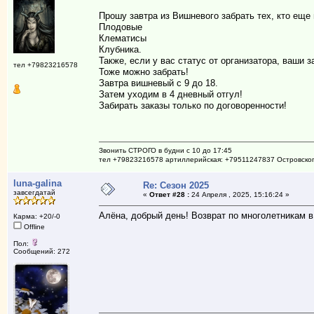
Прошу завтра из Вишневого забрать тех, кто еще 
Плодовые
Клематисы
Клубника.
Также, если у вас статус от организатора, ваши 
тел +79823216578
Тоже можно забрать!
Завтра вишневый с 9 до 18.
Затем уходим в 4 дневный отгул!
Забирать заказы только по договоренности!
Звонить СТРОГО в будни с 10 до 17:45
тел +79823216578 артиллерийская: +79511247837 Островско
luna-galina
Re: Сезон 2025
завсегдатай
«
Ответ #28 :
24 Апреля , 2025, 15:16:24 »
Алёна, добрый день! Возврат по многолетникам в
Карма: +20/-0
Offline
Пол:
Сообщений: 272