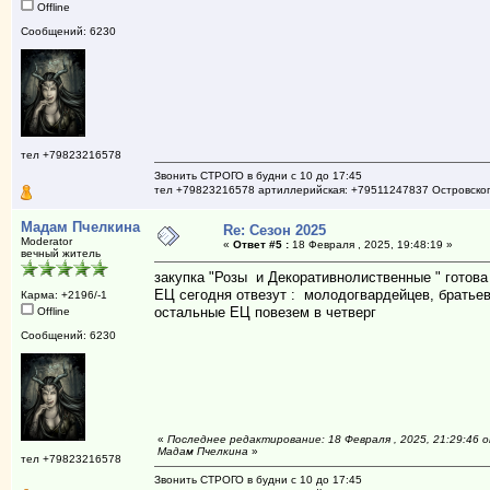
Offline
Сообщений: 6230
тел +79823216578
Звонить СТРОГО в будни с 10 до 17:45
тел +79823216578 артиллерийская: +79511247837 Островско
Мадам Пчелкина
Re: Сезон 2025
Moderator
«
Ответ #5 :
18 Февраля , 2025, 19:48:19 »
вечный житель
закупка "Розы и Декоративнолиственные " готова 
ЕЦ сегодня отвезут : молодогвардейцев, братьев,
Карма: +2196/-1
остальные ЕЦ повезем в четверг
Offline
Сообщений: 6230
«
Последнее редактирование: 18 Февраля , 2025, 21:29:46 
Мадам Пчелкина
»
тел +79823216578
Звонить СТРОГО в будни с 10 до 17:45