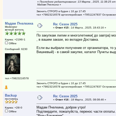
«
Последнее редактирование: 13 Марта , 2025, 11:38:25 от
Мадам Пчелкина
»
Звонить СТРОГО в будни с 10 до 17:45
тел +79823216578 артиллерийская: +79511247837 Островско
Мадам Пчелкина
Re: Сезон 2025
Moderator
«
Ответ #15 :
14 Марта , 2025, 18:43:16 »
вечный житель
По закупкам лилии и многолетники( до завтра) м
, в вашем заказе, во вкладке Доставка.
Карма: +2196/-1
Offline
Если вы выбрали получение от организатора, то 
Сообщений: 6230
Вишневый) - в самой закупке, каталог Пункты вы
тел +79823216578
Звонить СТРОГО в будни с 10 до 17:45
тел +79823216578 артиллерийская: +79511247837 Островско
Backup
Re: Сезон 2025
постоялец
«
Ответ #16 :
18 Марта , 2025, 08:08:46 »
Мадам Пчелкина, доброе утро!
Карма: +28/-0
Подтвердите, пожалуйста, перенос части оплаты. 
Offline
"Розы Башкирии".