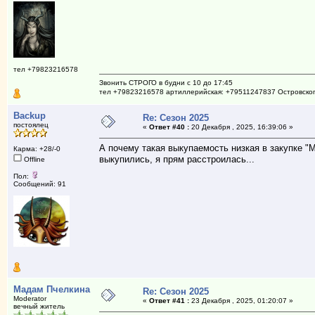
тел +79823216578
Звонить СТРОГО в будни с 10 до 17:45
тел +79823216578 артиллерийская: +79511247837 Островско
Backup
Re: Сезон 2025
постоялец
«
Ответ #40 :
20 Декабря , 2025, 16:39:06 »
А почему такая выкупаемость низкая в закупке "
Карма: +28/-0
выкупились, я прям расстроилась...
Offline
Пол:
Сообщений: 91
Мадам Пчелкина
Re: Сезон 2025
Moderator
«
Ответ #41 :
23 Декабря , 2025, 01:20:07 »
вечный житель