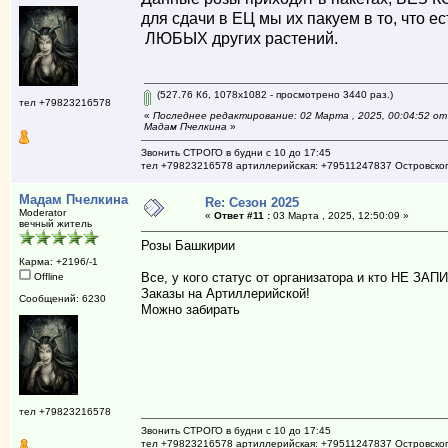
для сдачи в ЕЦ мы их пакуем в то, что ес
ЛЮБЫХ других растений.
(527.76 Кб, 1078x1082 - просмотрено 3440 раз.)
тел +79823216578
«
Последнее редактирование: 02 Марта , 2025, 00:04:52 от
Мадам Пчелкина
»
Звонить СТРОГО в будни с 10 до 17:45
тел +79823216578 артиллерийская: +79511247837 Островско
Мадам Пчелкина
Re: Сезон 2025
Moderator
«
Ответ #11 :
03 Марта , 2025, 12:50:09 »
вечный житель
Розы Башкирии
Карма: +2196/-1
Все, у кого статус от организатора и кто НЕ З
Offline
Заказы на Артиллерийской!
Сообщений: 6230
Можно забирать
тел +79823216578
Звонить СТРОГО в будни с 10 до 17:45
тел +79823216578 артиллерийская: +79511247837 Островско