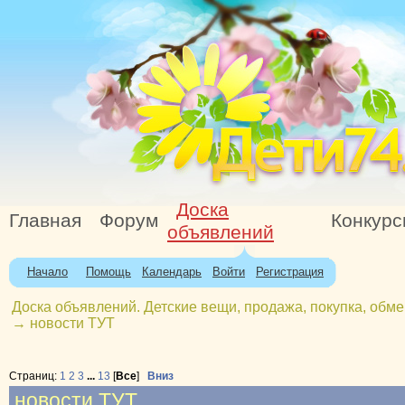
Доска
Главная
Форум
Конкур
объявлений
Начало
Помощь
Календарь
Войти
Регистрация
Доска объявлений. Детские вещи, продажа, покупка, обме
→
новости ТУТ
Страниц:
1
2
3
...
13
[
Все
]
Вниз
новости ТУТ