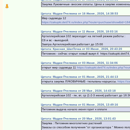
Закупка Луковичные- вносим оплаты. Цены в закупке изменен
Цитата: Мадам Пчелкина от 16 Июня , 2026, 14:38:53
Мир садовода 12
https://zakupki.deti74.ru/index.php?route=purchase/show&id=18
Цитата: Мадам Пчелкина от 11 Июня , 2026, 18:03:16
Артиллерийская 102 переходит на летний режим работы :
Сб и вс - выходной.
Завтра Артиллерийская работает до 15:00
Цитата: Красная_ШапТочка от 03 Июня , 2026, 20:43:20
Питомник - сейчас открыт новый выкуп 4 https://zakupki.deti7
Цитата: Мадам Пчелкина от 03 Июня , 2026, 11:34:06
открыт мир садовода 11
https://zakupki.deti74.ru/index.php?
Цитата: Мадам Пчелкина от 01 Июня , 2026, 21:44:13
открыта закупка ЛУКОВИЧНЫЕ- тюльпаны нарциссы.
https://
Цитата: Мадам Пчелкина от 28 Мая , 2026, 14:43:18
Артиллерийская 102 - пн, вт, ср (1-2-3 июня) работает до 16:3
Цитата: Мадам Пчелкина от 01 Июня , 2026, 13:49:16
Питомник выдача начало июня горит к оплате
Цитата: Мадам Пчелкина от 20 Мая , 2026, 13:01:43
Закупка : Питомник многолетних растений
Заказы со способом получения "от организатора " Можно полу