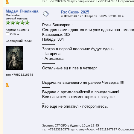
тел +79823216578 артиллерийская: +79511247837 Островско
Мадам Пчелкина
Re: Сезон 2025
Moderator
«
Ответ #6 :
25 Февраля , 2025, 22:06:10 »
вечный житель
Розы Башкирии :
Сегодня нами сдаются или уже сданы пвв - моло
Карма: +2196/-1
Кашириных 102
Offline
Победы 384
Сообщений: 6230
———-
Завтра в первой половине будут сданы
- Гагарина
- Агалакова
———-
Остальные ец и пвв в четверг.
тел +79823216578
——-
Выдача из вишневого не ранеее Четверга!!!!!
——
Выдача с артиллерийской в понедельник!
Все напишем в комментариях к закупке
_-------
Кто еще не оплатил - поторопитесь.
Звонить СТРОГО в будни с 10 до 17:45
тел +79823216578 артиллерийская: +79511247837 Островско