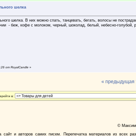
ального шелка
ьного шелка. В них можно спать, танцевать, бегать, волосы не пострада
чии - беж, кофе с молоком, черный, шоколад, белый, небесно-голубой, р
:26 от RoyalCandle
»
« предыдущая
ерейти в:
© Максимо
а сайт и авторов самих писем. Перепечатка материалов из всех ра