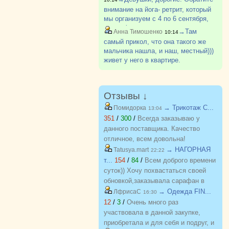
внимание на йога- ретрит, который
мы организуем с 4 по 6 сентября,
вся информация в рубрике
→Там
Анна Тимошенко
10:14
Болталка . В возрасте "бабьего
самый прикол, что она такого же
лета", важно не только физическое,
мальчика нашла, и наш, местный)))
но и ментальное здоровье.Мы
живет у него в квартире.
будем?
Отзывы ↓
→ Трикотаж C...
Помидорка
13:04
351
/
300
/
Всегда заказываю у
данного поставщика. Качество
отличное, всем довольна!
→ НАГОРНАЯ
Tatusya.mart
22:22
т...
154
/
84
/
Всем доброго времени
суток)) Хочу похвастаться своей
обновкой,заказывала сарафан в
закупке (Нагорная трикотаж) и
→ Одежда FIN...
ЛфрисаС
16:30
осталась в полном восторге от
12
/
3
/
Очень много раз
качества)) Соответствие
участвовала в данной закупке,
размерности и качество Выше
приобретала и для себя и подруг, и