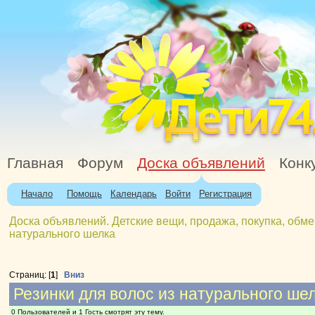
Главная
Форум
Доска объявлений
Конк
Начало
Помощь
Календарь
Войти
Регистрация
Доска объявлений. Детские вещи, продажа, покупка, обме
натурального шелка
Страниц: [
1
]
Вниз
Резинки для волос из натурального ше
0 Пользователей и 1 Гость смотрят эту тему.