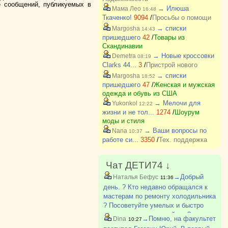
е сообщений, публикуемых в
→ Илюша
Мама Лео
16:48
Ткаченко!
9094
/
Просьбы о помощи
→ списки
Margosha
14:43
пришедшего
42
/
Товары из
Скандинавии
→ Новые кроссовки
Demetra
08:19
Clarks 44...
3
/
Пристрой нового
→ списки
Margosha
18:52
пришедшего
47
/
Женская и мужская
одежда и обувь из США
→ Мелочи для
Yukonkol
12:22
жизни и не тол...
1274
/
Шоурум
моды и стиля
→ Ваши вопросы по
Nana
10:37
работе си...
3350
/
Тех. поддержка
Чат ДЕТИ74 ↓
→Добрый
Наталья Бефус
11:36
день. ? Кто недавно обращался к
мастерам по ремонту холодильника
? Посоветуйте умелых и быстро
приезжающих пожалуйста ?
→Помню, на факультет
Dina
10:27