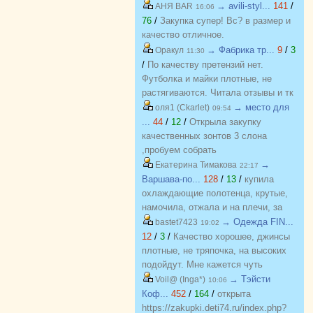
всяких похвал))
джинсы, и джемпера, и платья, и
→ avili-styl...
141
/
АНЯ BAR
16:06
блузки, вещи качественные,
76
/
Закупка супер! Вс? в размер и
соответствуют размеру и
качество отличное.
описанию, организатор умничка
→ Фабрика тр...
9
/
3
Оракул
11:30
всегда оперативно отвечает, с
/
По качеству претензий нет.
удовольствием буду участвовать
Футболка и майки плотные, не
еще!
растягиваются. Читала отзывы и тк
люблю не в облипку вещи, на свой
→ место для
оля1 (Ckarlet)
09:54
46р-р заказала все вещи 48, все
...
44
/
12
/
Открыла закупку
равно получилось в облипку, и на
качественных зонтов 3 слона
мой взгляд на рост 165-168
,пробуем собрать
женский, у меня 173 мне
https://zakupki.deti74.ru/index.php?
→
Екатерина Тимакова
22:17
коротковато, но ношу все вещи с
route=purchase/show&id=1851321
Варшава-по...
128
/
13
/
купила
юбками не заправляя.
охлаждающие полотенца, крутые,
намочила, отжала и на плечи, за
счет сетчатого переплетения при
→ Одежда FIN...
bastet7423
19:02
малейшем дуновении ветерка идет
12
/
3
/
Качество хорошее, джинсы
приятное охлаждение. Мне очень
плотные, не тряпочка, на высоких
понравилось, рекомендую.
подойдут. Мне кажется чуть
Отличные полотенца, мяконькие,
маломерят, для определения с
→ Тэйсти
Voil@ (Inga*)
10:06
хорошо впитывают. Спасибо за
размером заказывала на вб. Мне 31
Коф...
452
/
164
/
открыта
подарочек и что получилось учесть
размер подошел на об 94, есть
https://zakupki.deti74.ru/index.php?