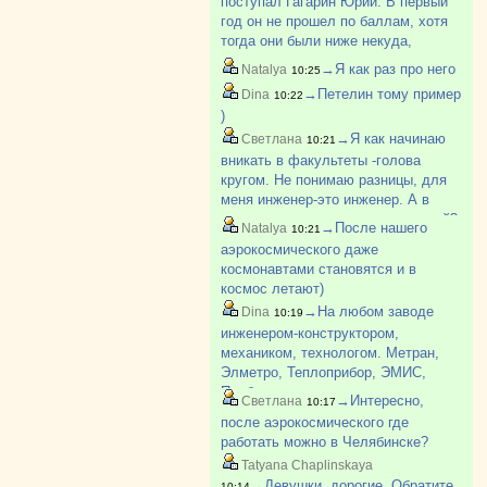
поступал Гагарин Юрий. В первый
год он не прошел по баллам, хотя
тогда они были ниже некуда,
наверно самые низкие во всем
→Я как раз про него
Natalya
10:25
ЮУрГу. Вроде позже поступил, но
→Петелин тому пример
Dina
10:22
не знаю, окончил или нет
)
→Я как начинаю
Светлана
10:21
вникать в факультеты -голова
кругом. Не понимаю разницы, для
меня инженер-это инженер. А в
каждом вузе столько направлений?
→После нашего
Natalya
10:21
аэрокосмического даже
космонавтами становятся и в
космос летают)
→На любом заводе
Dina
10:19
инженером-конструктором,
механиком, технологом. Метран,
Элметро, Теплоприбор, ЭМИС,
Прибор и тп
→Интересно,
Светлана
10:17
после аэрокосмического где
работать можно в Челябинске?
Tatyana Chaplinskaya
→Девушки, дорогие. Обратите
10:14