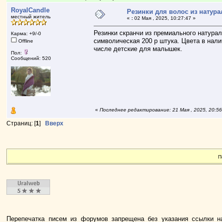
RoyalCandle
Резинки для волос из натур
местный житель
«
:
02 Мая , 2025, 10:27:47 »
Резинки скранчи из премиального натурал
Карма: +9/-0
символическая 200 р штука. Цвета в нали
Offline
числе детские для малышек.
Пол:
Сообщений: 520
«
Последнее редактирование: 21 Мая , 2025, 20:56
Страниц: [
1
]
Вверх
П
Перепечатка писем из форумов запрещена без указания ссылки н