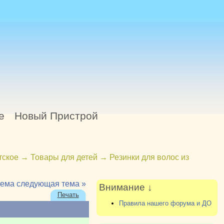
е
Новый Пристрой
тское
→
Товары для детей
→
Резинки для волос из
тема
следующая тема »
Внимание ↓
Печать
Правила нашего форума и ДО