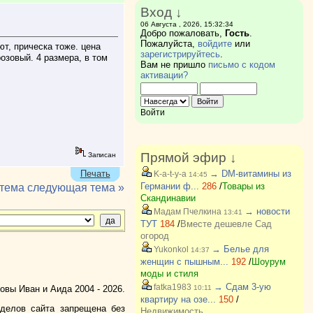
Вход ↓
06 Августа , 2026, 15:32:34
Добро пожаловать,
Гость
.
Пожалуйста,
войдите
или
ют, прическа тоже. цена
зарегистрируйтесь
.
озовый. 4 размера, в том
Вам не пришло
письмо с кодом
активации?
Войти
Прямой эфир ↓
Записан
Печать
→ DM-витамины из
K-a-t-y-a
14:45
Германии ф...
286
/
Товары из
 тема
следующая тема »
Скандинавии
→ новости
Мадам Пчелкина
13:41
ТУТ
184
/
Вместе дешевле Сад
огород
→ Белье для
Yukonkol
14:37
женщин с пышным...
192
/
Шоурум
моды и стиля
→ Сдам 3-ую
fatka1983
вы Иван и Аида 2004 - 2026.
10:11
квартиру на озе...
150
/
зделов сайта запрещена без
Недвижимость