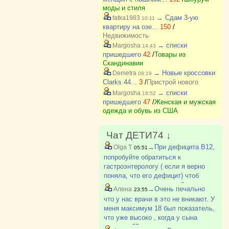
моды и стиля
→ Сдам 3-ую
fatka1983
10:11
квартиру на озе...
150
/
Недвижимость
→ списки
Margosha
14:43
пришедшего
42
/
Товары из
Скандинавии
→ Новые кроссовки
Demetra
08:19
Clarks 44...
3
/
Пристрой нового
→ списки
Margosha
18:52
пришедшего
47
/
Женская и мужская
одежда и обувь из США
Чат ДЕТИ74 ↓
→При дефицита В12,
Olga T
05:51
попробуйте обратиться к
гастроэнтерологу ( если я верно
поняла, что его дефицит) чтоб
исключить аутоиммунный гастрит
→Очень печально
Алена
23:55
что у нас врачи в это не вникают. У
меня максимум 18 был показатель,
что уже высоко , когда у сына
увидела 60 думала это какая то