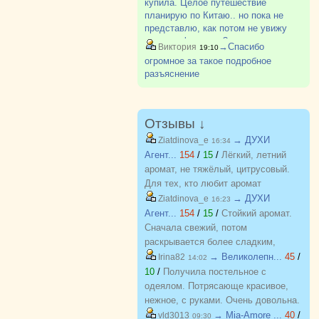
купила. Целое путешествие
корзине за 1 р. Обязательно
планирую по Китаю.. но пока не
укажите телефон?
представлю, как потом не увижу
дочь до февраля ?
→Спасибо
Виктория
19:10
огромное за такое подробное
разъяснение
Отзывы ↓
→ ДУХИ
Ziatdinova_e
16:34
Агент...
154
/
15
/
Лёгкий, летний
аромат, не тяжёлый, цитрусовый.
Для тех, кто любит аромат
бергамота, грейпфрута. С хорошей
→ ДУХИ
Ziatdinova_e
16:23
стойкостью, на одежде еще долго
Агент...
154
/
15
/
Стойкий аромат.
держится потом.
Сначала свежий, потом
раскрывается более сладким,
пряным. Очень похож на оригинал,
→ Великолепн...
45
/
Irina82
14:02
почти не отличить.
10
/
Получила постельное с
одеялом. Потрясающе красивое,
нежное, с руками. Очень довольна.
Хочу еще! Спасибо
→ Mia-Amore ...
40
/
vld3013
09:30