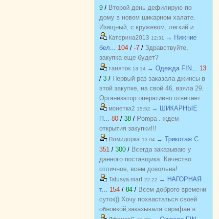
9
/
Второй день дефилирую по
дому в новом шикарном халате.
Изящный, с кружевом, легкий и
красивый. Куплен на распродаже
→ Нижние
Катерина2013
12:31
по отличной цене. Спасибо
бел...
104
/
-7
/
Здравствуйте,
организатору за возможность
закупка еще будет?
приобретать красивые вещи по
→ Одежда FIN...
13
таняток
18:14
приятным ценам. Желаю закупке
/
3
/
Первый раз заказала джинсы в
процветания и долгожительства
этой закупке, на свой 46, взяла 29.
Организатор оперативно отвечает
на вопросы. Спасибо!!!
→ ШИКАРНЫЕ
монетка2
15:52
П...
80
/
38
/
Pompa . ждем
открытия закупки!!!
→ Трикотаж C...
Помидорка
13:04
351
/
300
/
Всегда заказываю у
данного поставщика. Качество
отличное, всем довольна!
→ НАГОРНАЯ
Tatusya.mart
22:22
т...
154
/
84
/
Всем доброго времени
суток)) Хочу похвастаться своей
обновкой,заказывала сарафан в
закупке (Нагорная трикотаж) и