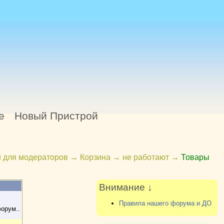
е
Новый Пристрой
 для модераторов
→
Корзина
→
не работают
→
Товары
Внимание ↓
Правила нашего форума и ДО
форум..