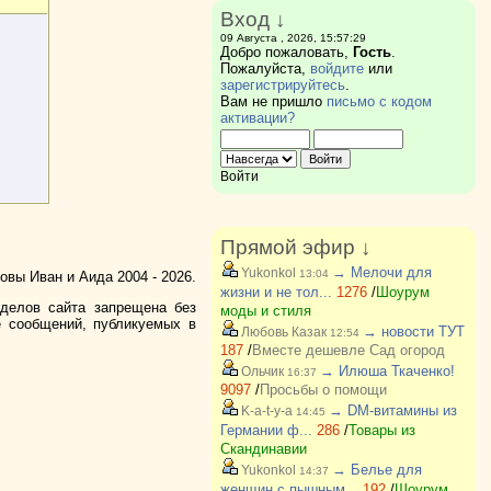
Вход ↓
09 Августа , 2026, 15:57:29
Добро пожаловать,
Гость
.
Пожалуйста,
войдите
или
зарегистрируйтесь
.
Вам не пришло
письмо с кодом
активации?
Войти
Прямой эфир ↓
→ Мелочи для
Yukonkol
13:04
вы Иван и Аида 2004 - 2026.
жизни и не тол...
1276
/
Шоурум
зделов сайта запрещена без
моды и стиля
е сообщений, публикуемых в
→ новости ТУТ
Любовь Казак
12:54
187
/
Вместе дешевле Сад огород
→ Илюша Ткаченко!
Ольчик
16:37
9097
/
Просьбы о помощи
→ DM-витамины из
K-a-t-y-a
14:45
Германии ф...
286
/
Товары из
Скандинавии
→ Белье для
Yukonkol
14:37
женщин с пышным...
192
/
Шоурум