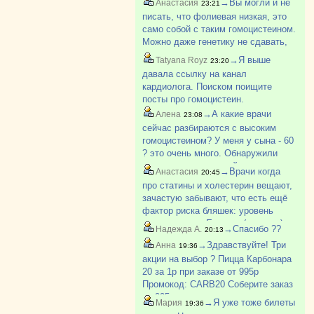
→Вы могли и не
Анастасия
23:21
ошибка лаборатории. Пересдали в
писать, что фолиевая низкая, это
другой - 58. Придется теперь
само собой с таким гомоцистеином.
пожизненно м?
Можно даже генетику не сдавать,
чисто по анализам сказать, что у
→Я выше
Tatyana Royz
23:20
него ген.мутация в фолатном
давала ссылку на канал
цикле. Те нарушение успеваемости
кардиолога. Поиском поищите
фолиевой ки?
посты про гомоцистеин.
→А какие врачи
Алена
23:08
сейчас разбираются с высоким
гомоцистеином? У меня у сына - 60
? это очень много. Обнаружили
можно сказать случайно, ходил к
→Врачи когда
Анастасия
20:45
дерматологу, та предложила
про статины и холестерин вещают,
витамины проверить. Низкий б12,
зачастую забывают, что есть ещё
фолиевая, высокий гом?
фактор риска бляшек: уровень
гомоцистеина. Если он (уровень)
→Спасибо ??
Надежда А.
20:13
высокий, то "пробивает" стенки
→Здравствуйте! Три
Анна
19:36
сосудов, "заякоривается" в них, и
акции на выбор ? Пицца Карбонара
на торчащие из с?
20 за 1р при заказе от 995р
Промокод: CARB20 Соберите заказ
на 995р.. и укажите промокод -
→Я уже тоже билеты
Мария
19:36
пицца Карбонара 20 см появится в