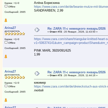
Алёна Борискина
Карма: +1/-0
https://www.zara.com/de/de/beanie-mutze-mit-blu
Offline
SANDFARBEN, 2,99
Сообщений: 2665
Arina27
Re: ZARA !!!-с немецкого январь/2026
долгожитель
«
Ответ #72 :
20 Января , 2026, 11:43:50 »
https://www.zara.com/share/triangular-knitted-heart-
Карма: +1/-0
v1=506374141&utm_campaign=productShare&utm_me
Offline
Сообщений: 2665
PINK MARL 3920/091/625
1,99
Arina27
Re: ZARA !!!-с немецкого январь/2026
долгожитель
«
Ответ #73 :
20 Января , 2026, 11:44:16 »
кикимер
Карма: +1/-0
https://www.zara.com/de/de/dreieckstuch-aus-stric
Offline
любой
Сообщений: 2665
Arina27