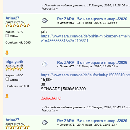
«
Последнее редактирование: 17 Января , 2026, 17:28:50 от
Margosha
»
Arina27
Re: ZARA !!!-с немецкого январь/2026
долгожитель
«
Ответ #69 :
16 Января , 2026, 18:13:46 »
julis
Карма: +1/-0
https://www.zara.com/de/de/t-shirt-mit-kurzen-armel
Offline
v1=486686381&v2=2105311
Weiß
Сообщений: 2665
olga-yarik
Re: ZARA !!!-с немецкого январь/2026
завсегдатай
«
Ответ #70 :
17 Января , 2026, 18:00:01 »
https://www.zara.com/de/de/laufschuh-p15036610.
Карма: +6/-0
15,99€
Offline
38
Сообщений: 438
SCHWARZ | 5036/610/800
ЗАКАЗАНО
«
Последнее редактирование: 18 Января , 2026, 00:43:22 от
Margosha
»
Arina27
Re: ZARA !!!-с немецкого январь/2026
долгожитель
«
Ответ #71 :
20 Января , 2026, 11:43:13 »