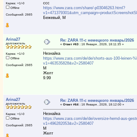
ссс
Карма: +1/-0
https://www.zara.com/share/-p03046263.html?
Offline
v1=471379301&utm_campaign=productScreenshotSh
Сообщений: 2665
Бежевый, М
Arina27
Re: ZARA !!!-с немецкого январь/2026
долгожитель
«
Ответ #63 :
16 Января , 2026, 18:11:35 »
Незнайка
Карма: +1/-0
https://www.zara.com/de/de/shorts-aus-100-leinen
Offline
v1=463535828&v2=2580407
Сообщений: 2665
М
Желт
9.99
Arina27
Re: ZARA !!!-с немецкого январь/2026
долгожитель
«
Ответ #64 :
16 Января , 2026, 18:12:00 »
Незнайка
Карма: +1/-0
https://www.zara.com/de/de/oversize-hemd-aus-gestr
Offline
v1=496282053&v2=2580407
Сообщений: 2665
M
Желт