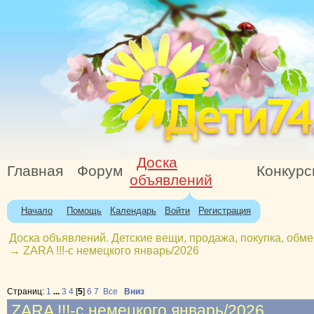
Доска
Главная
Форум
Конкур
объявлений
Начало
Помощь
Календарь
Войти
Регистрация
Доска объявлений. Детские вещи, продажа, покупка, обме
→
ZARA !!!-с немецкого январь/2026
Страниц:
1
...
3
4
[
5
]
6
7
Все
Вниз
ZARA !!!-с немецкого январь/2026