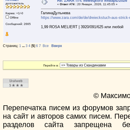
Re: ZARA !!!-с немецкого январь/2026
долгожитель
«
Ответ #74 :
20 Января , 2026, 11:45:05 »
ГалинаДульнева
Карма: +1/-0
https://www.zara.com/de/de/dreieckstuch-aus-stric
Offline
Сообщений: 2665
1,99 ROSA MELIERT | 3920/091/625 или любой
Страниц:
1
...
3
4
[
5
]
6
7
Все
Вверх
Перейти в:
© Максимо
Перепечатка писем из форумов зап
на сайт и авторов самих писем. Пер
разделов сайта запрещена бе