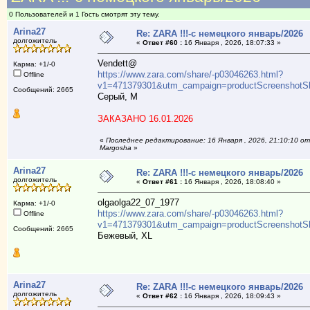
0 Пользователей и 1 Гость смотрят эту тему.
Arina27
Re: ZARA !!!-с немецкого январь/2026
долгожитель
«
Ответ #60 :
16 Января , 2026, 18:07:33 »
Vendett@
Карма: +1/-0
https://www.zara.com/share/-p03046263.html?
Offline
v1=471379301&utm_campaign=productScreenshotSh
Сообщений: 2665
Серый, М
ЗАКАЗАНО 16.01.2026
«
Последнее редактирование: 16 Января , 2026, 21:10:10 от
Margosha
»
Arina27
Re: ZARA !!!-с немецкого январь/2026
долгожитель
«
Ответ #61 :
16 Января , 2026, 18:08:40 »
olgaolga22_07_1977
Карма: +1/-0
https://www.zara.com/share/-p03046263.html?
Offline
v1=471379301&utm_campaign=productScreenshotSh
Сообщений: 2665
Бежевый, XL
Arina27
Re: ZARA !!!-с немецкого январь/2026
долгожитель
«
Ответ #62 :
16 Января , 2026, 18:09:43 »