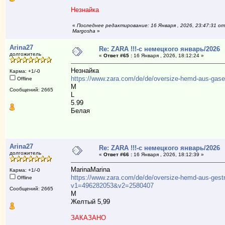
Незнайка
«
Последнее редактирование: 16 Января , 2026, 23:47:31 от
Margosha
»
Arina27
Re: ZARA !!!-с немецкого январь/2026
долгожитель
«
Ответ #65 :
16 Января , 2026, 18:12:24 »
Незнайка
Карма: +1/-0
https://www.zara.com/de/de/oversize-hemd-aus-ga
Offline
М
Сообщений: 2665
L
5.99
Белая
Arina27
Re: ZARA !!!-с немецкого январь/2026
долгожитель
«
Ответ #66 :
16 Января , 2026, 18:12:39 »
MarinaMarina
Карма: +1/-0
https://www.zara.com/de/de/oversize-hemd-aus-gestr
Offline
v1=496282053&v2=2580407
Сообщений: 2665
М
Желтый 5,99
ЗАКАЗАНО