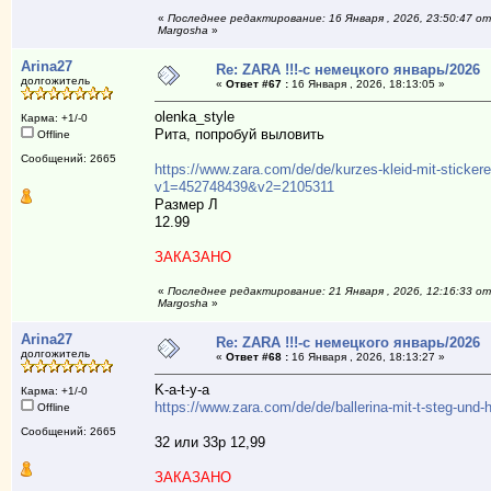
«
Последнее редактирование: 16 Января , 2026, 23:50:47 от
Margosha
»
Arina27
Re: ZARA !!!-с немецкого январь/2026
долгожитель
«
Ответ #67 :
16 Января , 2026, 18:13:05 »
olenka_style
Карма: +1/-0
Рита, попробуй выловить
Offline
Сообщений: 2665
https://www.zara.com/de/de/kurzes-kleid-mit-sticker
v1=452748439&v2=2105311
Размер Л
12.99
ЗАКАЗАНО
«
Последнее редактирование: 21 Января , 2026, 12:16:33 от
Margosha
»
Arina27
Re: ZARA !!!-с немецкого январь/2026
долгожитель
«
Ответ #68 :
16 Января , 2026, 18:13:27 »
K-a-t-y-a
Карма: +1/-0
https://www.zara.com/de/de/ballerina-mit-t-steg-u
Offline
Сообщений: 2665
32 или 33р 12,99
ЗАКАЗАНО