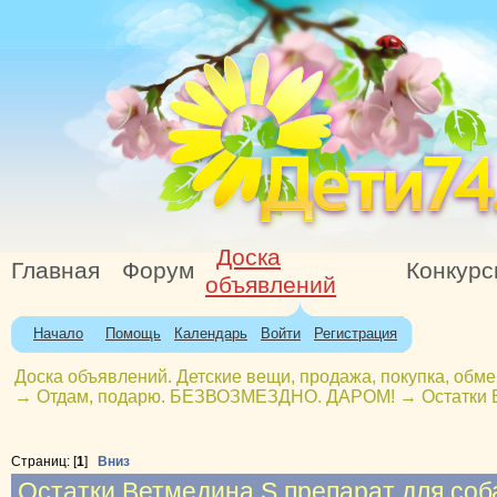
Доска
Главная
Форум
Конкур
объявлений
Начало
Помощь
Календарь
Войти
Регистрация
Доска объявлений. Детские вещи, продажа, покупка, обме
→
Отдам, подарю. БЕЗВОЗМЕЗДНО. ДАРОМ!
→
Остатки 
Страниц: [
1
]
Вниз
Остатки Ветмедина S препарат для соб