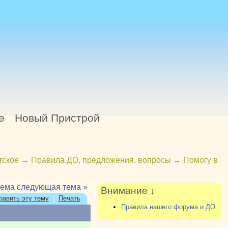
е
Новый Пристрой
тское
→
Правила ДО, предложения, вопросы
→
Помогу в
тема
следующая тема »
Внимание ↓
равить эту тему
|
Печать
Правила нашего форума и ДО