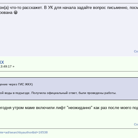
он(а) что-то расскажет. В УК для начала задайте вопрос письменно, посм
рована 😁
Со
КХ
13:49:17 »
щение через ГИС ЖКХ)
ной воды в подъезде. Получила официальный ответ, были проведены работы.
егодня утром маме включили лифт "неожиданно" как раз после моего по
Со
route=ad/searchbyauthor&id=16538