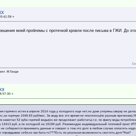
КХ
20:41:59 »
решения моей проблемы с протечкой кровли после письма в ГЖИ. До этог
Со
ают. М.Ганди
ЖКХ
8:57:30 »
вия горячего истек в апреле 2014 года,у холодного еще нет,но доки утеряны.сверку не де
ес,за горячую 1049,93 руб/мес. За воду все это время не платилось(по разным причинам).
ик намотал 52 куба горячей воды(он же продолжает работать),т.е. по факту воды потребле
му 13413 руб.,а по холодной на 16199 руб. Рекомендую индивидуальный тепловой пункт И
 не собирается принимать данные и говорит о том,что долг в любом случае оплатить надо.
е оправдываю себя,но как быть-то???Есть ли реальная возможность скостить долг?Как?