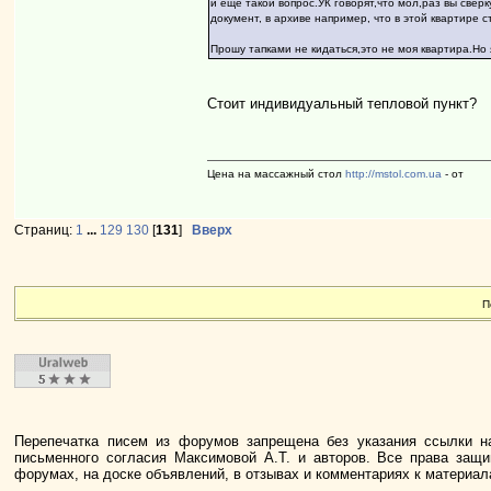
и еще такой вопрос.УК говорят,что мол,раз вы сверк
документ, в архиве например, что в этой квартире с
Прошу тапками не кидаться,это не моя квартира.Но
Стоит индивидуальный тепловой пункт?
Цена на массажный стол
http://mstol.com.ua
- от
Страниц:
1
...
129
130
[
131
]
Вверх
П
Перепечатка писем из форумов запрещена без указания ссылки н
письменного согласия Максимовой А.Т. и авторов. Все права защ
форумах, на доске объявлений, в отзывах и комментариях к материа