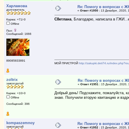
Харламова
Re: Помогу в вопросах с Ж
долгожитель
«
Ответ #1950 :
13 Декабря , 2020, 
С8етлана
, Благодарю, написала в ГЖИ...
Карма: +71/-0
Offline
Пол:
Сообщений: 1666
89085833891
МОЙ ПРИСТРОЙ
http://zakupki.deti74.ru/index.php?
zoltrix
Re: Помогу в вопросах с 
завсегдатай
«
Ответ #1951 :
15 Декабря , 2020, 
Добрый день! Подскажите, пожалуйста, к
Карма: +10/-0
знаю. Получили вторую квитанцию и вздр
Offline
Сообщений: 396
kompaszemnoy
Re: Помогу в вопросах с Ж
завсегдатай
«
Ответ #1952 :
15 Декабря , 2020, 