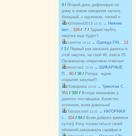
9
/
Второй день дефилирую по
дому в новом шикарном халате.
Изящный, с кружевом, легкий и
красивый. Куплен на распродаже
→ Нижние
Катерина2013
12:31
по отличной цене. Спасибо
бел...
104
/
-7
/
Здравствуйте,
организатору за возможность
закупка еще будет?
приобретать красивые вещи по
→ Одежда FIN...
13
таняток
18:14
приятным ценам. Желаю закупке
/
3
/
Первый раз заказала джинсы в
процветания и долгожительства
этой закупке, на свой 46, взяла 29.
Организатор оперативно отвечает
на вопросы. Спасибо!!!
→ ШИКАРНЫЕ
монетка2
15:52
П...
80
/
38
/
Pompa . ждем
открытия закупки!!!
→ Трикотаж C...
Помидорка
13:04
351
/
300
/
Всегда заказываю у
данного поставщика. Качество
отличное, всем довольна!
→ НАГОРНАЯ
Tatusya.mart
22:22
т...
154
/
84
/
Всем доброго времени
суток)) Хочу похвастаться своей
обновкой,заказывала сарафан в
закупке (Нагорная трикотаж) и