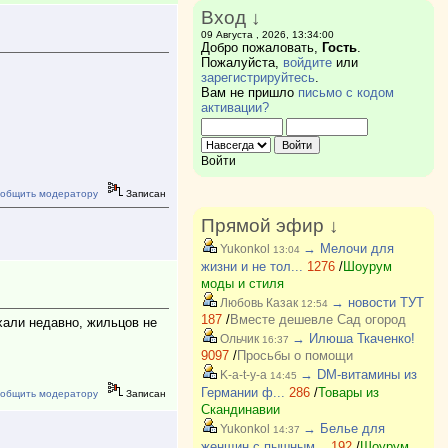
Вход ↓
09 Августа , 2026, 13:34:00
Добро пожаловать,
Гость
.
Пожалуйста,
войдите
или
зарегистрируйтесь
.
Вам не пришло
письмо с кодом
активации?
Войти
общить модератору
Записан
Прямой эфир ↓
→ Мелочи для
Yukonkol
13:04
жизни и не тол...
1276
/
Шоурум
моды и стиля
→ новости ТУТ
Любовь Казак
12:54
187
/
Вместе дешевле Сад огород
хали недавно, жильцов не
→ Илюша Ткаченко!
Ольчик
16:37
9097
/
Просьбы о помощи
→ DM-витамины из
K-a-t-y-a
14:45
Германии ф...
286
/
Товары из
общить модератору
Записан
Скандинавии
→ Белье для
Yukonkol
14:37
женщин с пышным...
192
/
Шоурум