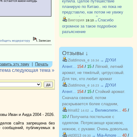
купила. Целое путешествие
УК остается какой-нибудь
корзине за 1 р. Обязательно
планирую по Китаю.. но пока не
укажите телефон?
представлю, как потом не увижу
дочь до февраля ?
→Спасибо
Виктория
19:10
огромное за такое подробное
разъяснение
общить модератору
Записан
Отзывы ↓
→ ДУХИ
Ziatdinova_e
16:34
равить эту тему
|
Печать
Агент...
154
/
15
/
Лёгкий, летний
 тема
следующая тема »
аромат, не тяжёлый, цитрусовый.
Для тех, кто любит аромат
бергамота, грейпфрута. С хорошей
→ ДУХИ
Ziatdinova_e
16:23
стойкостью, на одежде еще долго
Агент...
154
/
15
/
Стойкий аромат.
держится потом.
Сначала свежий, потом
раскрывается более сладким,
пряным. Очень похож на оригинал,
→ Великолепн...
45
/
Irina82
14:02
вы Иван и Аида 2004 - 2026.
почти не отличить.
10
/
Получила постельное с
одеялом. Потрясающе красивое,
зделов сайта запрещена без
е сообщений, публикуемых в
нежное, с руками. Очень довольна.
Хочу еще! Спасибо
→ Mia-Amore ...
40
/
vld3013
09:30