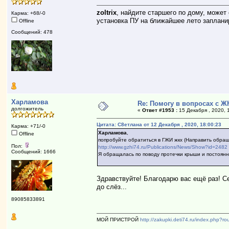
zoltrix
, найдите старшего по дому, может 
Карма: +68/-0
установка ПУ на ближайшее лето заплани
Offline
Сообщений: 478
Харламова
Re: Помогу в вопросах с Ж
долгожитель
«
Ответ #1953 :
15 Декабря , 2020, 
Цитата: С8етлана от 12 Декабря , 2020, 18:00:23
Карма: +71/-0
Харламова
,
Offline
попробуйте обратиться в ГЖИ жкх (Направить обра
Пол:
http://www.gzhi74.ru/Publications/News/Show?id=2482
Сообщений: 1666
Я обращалась по поводу протечки крыши и постоян
Здравствуйте! Благодарю вас ещё раз! С
до слёз...
89085833891
МОЙ ПРИСТРОЙ
http://zakupki.deti74.ru/index.php?