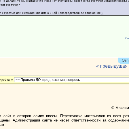
у не делали,то мы считаем,что у вас нет счетчиков.Так вот,когда счетчики устанавливают,в 
тоят счетчики?
 я к счастью или к сожалению имею к ней непосредственное отношение(((
Со
Отп
« предыдущая
ерейти в:
© Максимо
а сайт и авторов самих писем. Перепечатка материалов из всех ра
ищены. Администрация сайта не несет ответственности за содержани
лам