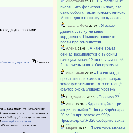
→Вы могли и не
Анастасия
23:21
ошибка лаборатории. Пересдали в
писать, что фолиевая низкая, это
другой - 58. Придется теперь
само собой с таким гомоцистеином.
пожизненно м?
Можно даже генетику не сдавать,
чисто по анализам сказать, что у
→Я выше
Tatyana Royz
23:20
него ген.мутация в фолатном
о года два звонили,
давала ссылку на канал
цикле. Те нарушение успеваемости
кардиолога. Поиском поищите
фолиевой ки?
посты про гомоцистеин.
→А какие врачи
Алена
23:08
сейчас разбираются с высоким
гомоцистеином? У меня у сына - 60
общить модератору
Записан
? это очень много. Обнаружили
можно сказать случайно, ходил к
→Врачи когда
Анастасия
20:45
дерматологу, та предложила
про статины и холестерин вещают,
витамины проверить. Низкий б12,
зачастую забывают, что есть ещё
фолиевая, высокий гом?
фактор риска бляшек: уровень
гомоцистеина. Если он (уровень)
→Спасибо ??
Надежда А.
20:13
высокий, то "пробивает" стенки
→Здравствуйте! Три
Анна
19:36
сосудов, "заякоривается" в них, и
лали.С того момента начисление
акции на выбор ? Пицца Карбонара
на торчащие из с?
УК показания сейчас не принимает
20 за 1р при заказе от 995р
но на 2400 руб,холодной честно
Промокод: CARB20 Соберите заказ
ТП
www.teplocom.msk.ru
....
на 995р.. и укажите промокод -
НО счетчики-то есть и их
→Я уже тоже билеты
Мария
19:36
пицца Карбонара 20 см появится в