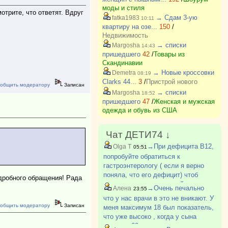
моды и стиля
отрите, что ответят. Вдруг
→ Сдам 3-ую
fatka1983
10:11
квартиру на озе...
150
/
Недвижимость
→ списки
Margosha
14:43
пришедшего
42
/
Товары из
Скандинавии
→ Новые кроссовки
Demetra
08:19
Clarks 44...
3
/
Пристрой нового
общить модератору
Записан
→ списки
Margosha
18:52
пришедшего
47
/
Женская и мужская
одежда и обувь из США
Чат ДЕТИ74 ↓
→При дефицита В12,
Olga T
05:51
попробуйте обратиться к
гастроэнтерологу ( если я верно
поняла, что его дефицит) чтоб
дробного обращения! Рада
исключить аутоиммунный гастрит
→Очень печально
Алена
23:55
что у нас врачи в это не вникают. У
общить модератору
Записан
меня максимум 18 был показатель,
что уже высоко , когда у сына
увидела 60 думала это какая то