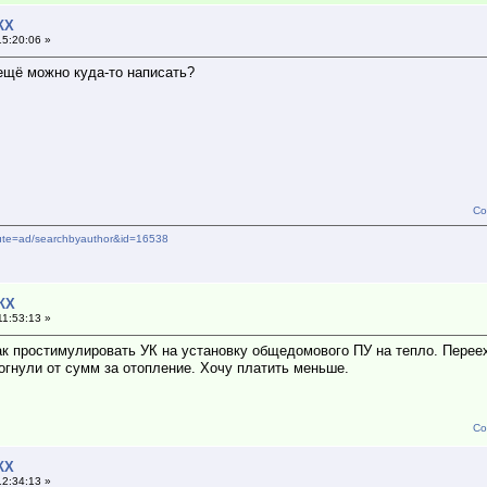
КХ
15:20:06 »
ещё можно куда-то написать?
Со
route=ad/searchbyauthor&id=16538
ЖКХ
11:53:13 »
ак простимулировать УК на установку общедомового ПУ на тепло. Перее
огнули от сумм за отопление. Хочу платить меньше.
Со
КХ
12:34:13 »