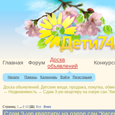
Доска
Главная
Форум
Конкур
объявлений
Начало
Помощь
Календарь
Войти
Регистрация
Доска объявлений. Детские вещи, продажа, покупка, обме
→
Недвижимость
→
Сдам 3-ую квартиру на озере сан."Ки
Страниц:
1
...
9
10
[
11
]
Все
Вниз
Сдам 3-ую квартиру на озере сан."Кисег