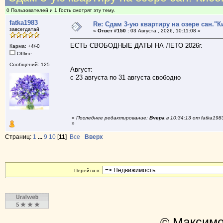
0 Пользователей и 1 Гость смотрят эту тему.
fatka1983
Re: Сдам 3-ую квартиру на озере сан."К
завсегдатай
«
Ответ #150 :
03 Августа , 2026, 10:11:08 »
ЕСТЬ СВОБОДНЫЕ ДАТЫ НА ЛЕТО 2026г.
Карма: +4/-0
Offline
Сообщений: 125
Август:
с 23 августа по 31 августа свободно
«
Последнее редактирование:
Вчера
в 10:34:13 от fatka198
»
Страниц:
1
...
9
10
[
11
]
Все
Вверх
Перейти в:
© Максимо