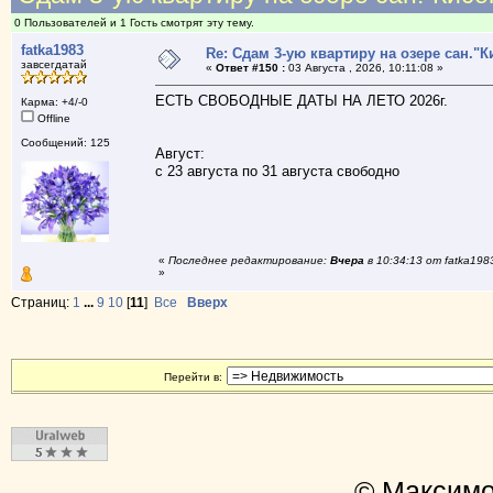
0 Пользователей и 1 Гость смотрят эту тему.
fatka1983
Re: Сдам 3-ую квартиру на озере сан."К
завсегдатай
«
Ответ #150 :
03 Августа , 2026, 10:11:08 »
ЕСТЬ СВОБОДНЫЕ ДАТЫ НА ЛЕТО 2026г.
Карма: +4/-0
Offline
Сообщений: 125
Август:
с 23 августа по 31 августа свободно
«
Последнее редактирование:
Вчера
в 10:34:13 от fatka198
»
Страниц:
1
...
9
10
[
11
]
Все
Вверх
Перейти в:
© Максимо