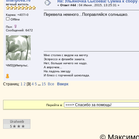
sharipova.76
Re: Ульяночка Сысоева! Сумма к сбору 
вечный житель
«
Ответ #44 :
04 Июня , 2015, 13:25:31 »
Перевела немного...Поправляйся солнышко.
Карма: +407/-0
Offline
Пол:
Сообщений: 6472
Мне столик с видом на мечту.
Эспрессо и фламбе заката.
Нет, больше ничего не надо.
ЧМЗ)))Импульс.
А впрочем...
На ладонь звезду
И блюз с горчинкой шоколада.
Страниц:
1
2
[
3
]
4
5
...
15
Все
Вверх
Перейти в:
© Максимо