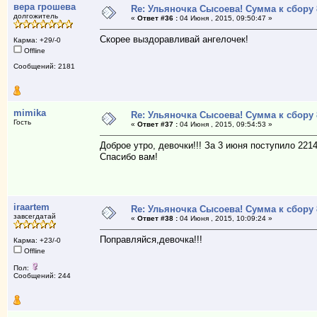
вера грошева
Re: Ульяночка Сысоева! Сумма к сбору 
долгожитель
«
Ответ #36 :
04 Июня , 2015, 09:50:47 »
Скорее выздоравливай ангелочек!
Карма: +29/-0
Offline
Сообщений: 2181
mimika
Re: Ульяночка Сысоева! Сумма к сбору 
Гость
«
Ответ #37 :
04 Июня , 2015, 09:54:53 »
Доброе утро, девочки!!! За 3 июня поступило 2214
Спасибо вам!
iraartem
Re: Ульяночка Сысоева! Сумма к сбору 
завсегдатай
«
Ответ #38 :
04 Июня , 2015, 10:09:24 »
Поправляйся,девочка!!!
Карма: +23/-0
Offline
Пол:
Сообщений: 244