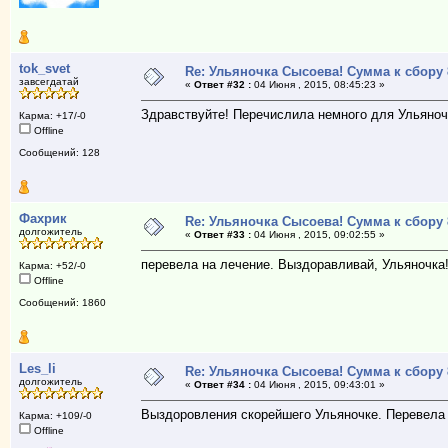
tok_svet
Re: Ульяночка Сысоева! Сумма к сбору 
завсегдатай
«
Ответ #32 :
04 Июня , 2015, 08:45:23 »
Здравствуйте! Перечислила немного для Ульяноч
Карма: +17/-0
Offline
Сообщений: 128
Фахрик
Re: Ульяночка Сысоева! Сумма к сбору 
долгожитель
«
Ответ #33 :
04 Июня , 2015, 09:02:55 »
перевела на лечение. Выздоравливай, Ульяночка!!
Карма: +52/-0
Offline
Сообщений: 1860
Les_li
Re: Ульяночка Сысоева! Сумма к сбору 
долгожитель
«
Ответ #34 :
04 Июня , 2015, 09:43:01 »
Выздоровления скорейшего Ульяночке. Перевела 
Карма: +109/-0
Offline