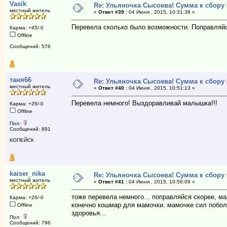
Vasik
Re: Ульяночка Сысоева! Сумма к сбору 
местный житель
«
Ответ #39 :
04 Июня , 2015, 10:31:38 »
Перевела сколько было возможности. Поправляй
Карма: +45/-0
Offline
Сообщений: 576
таня66
Re: Ульяночка Сысоева! Сумма к сбору 
местный житель
«
Ответ #40 :
04 Июня , 2015, 10:51:13 »
Перевела немного! Выздоравливай малышка!!!
Карма: +26/-0
Offline
Пол:
Сообщений: 891
КОПЕЙСК
kaiser_nika
Re: Ульяночка Сысоева! Сумма к сбору 
местный житель
«
Ответ #41 :
04 Июня , 2015, 10:56:09 »
тоже перевела немного... поправляйся скорее, ма
Карма: +26/-0
конечно кошмар для мамочки. мамочке сил поболь
Offline
здоровья...
Пол:
Сообщений: 796