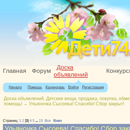
Доска
Главная
Форум
Конкур
объявлений
Начало
Помощь
Календарь
Войти
Регистрация
Доска объявлений. Детские вещи, продажа, покупка, обме
помощь!
→
Ульяночка Сысоева! Спасибо! Сбор закрыт!
Страниц:
1
2
[
3
]
4
5
...
15
Все
Вниз
Ульяночка Сысоева! Спасибо! Сбор зак