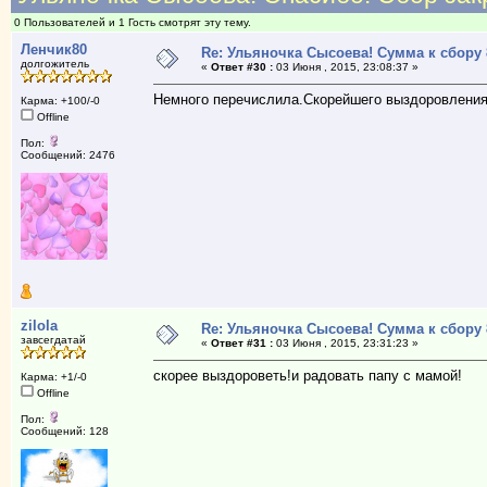
0 Пользователей и 1 Гость смотрят эту тему.
Ленчик80
Re: Ульяночка Сысоева! Сумма к сбору 
долгожитель
«
Ответ #30 :
03 Июня , 2015, 23:08:37 »
Немного перечислила.Скорейшего выздоровления
Карма: +100/-0
Offline
Пол:
Сообщений: 2476
zilola
Re: Ульяночка Сысоева! Сумма к сбору 
завсегдатай
«
Ответ #31 :
03 Июня , 2015, 23:31:23 »
скорее выздороветь!и радовать папу с мамой!
Карма: +1/-0
Offline
Пол:
Сообщений: 128