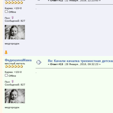
«
Ответ #12 :
22 Января , 2016, 22:23:45 »
.
Карма: +10/-0
Offline
Пол:
Сообщений: 827
медгородок
ФедюшинаМама
Re: Качели качалка трехместная детска
местный житель
«
Ответ #13 :
28 Января , 2016, 09:32:23 »
.
Карма: +10/-0
Offline
Пол:
Сообщений: 827
медгородок