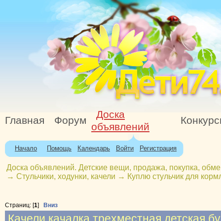
Доска
Главная
Форум
Конкур
объявлений
Начало
Помощь
Календарь
Войти
Регистрация
Доска объявлений. Детские вещи, продажа, покупка, обме
→
Стульчики, ходунки, качели
→
Куплю стульчик для кормл
Страниц: [
1
]
Вниз
Качели качалка трехместная детская бу