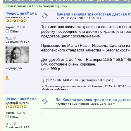
0 Пользователей и 1 Гость смотрят эту тему.
ФедюшинаМама
Качели качалка трехместная детская б
местный житель
«
:
21 Ноября , 2015, 11:15:25 »
Трехместная качелька красивого салатового цве
Карма: +10/-0
ребенку посередине или двоим по краям, или тро
Offline
предотвращают соскальзывание.
Пол:
Сообщений: 827
Производство Marian Plast - Израиль. Сделана из
европейского стандарта качества и безопасности 
Для детей от 1 до 4 лет. Размеры 116,5 * 56,5 * 45
Б/у, состояние очень хорошее.
медгородок
цена
990
р
(502.59 Кб, 1434x1076 - просмотрено 378 раз.)
«
Последнее редактирование: 22 Ноября , 2015, 10:03:47 от
ФедюшинаМама
»
ФедюшинаМама
Re: Качели качалка трехместная детска
местный житель
«
Ответ #1 :
25 Ноября , 2015, 16:07:58 »
.
Карма: +10/-0
Offline
Пол:
Сообщений: 827